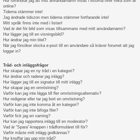
Hur förhindrar jag att mitt användarnamn visas i listorna över vilka som är
online?
Tiderna stämmer inte!
Jag ändrade tidszon men tiderna stämmer fortfarande inte!
Mitt språk finns inte med i listan!
Vad är det för bild som visas tillsammans med mitt användarnamn?
Hur lägger jag till en visningsbild?
Hur ändrar jag min titel?
När jag försöker skicka e-post till en användare så kräver forumet att jag
loggar in?
Tråd- och inläggsfrågor
Hur skapar jag en ny tråd i en kategori?
Hur ändrar och raderar jag inlägg?
Hur lägger jag till en signatur till mitt inlägg?
Hur skapar jag en omröstning?
Varför kan jag inte lägga till fler omröstningsalternativ?
Hur redigerar eller tar jag bort en omröstning?
Varför kan jag inte komma åt en kategori?
Varför kan jag inte bifoga filer?
Varför fick jag en varning?
Hur kan jag rapportera inlägg till en moderator?
Vad är “Spara”-knappen i trådformuläret till för?
Varför måste mitt inlägg godkännas?
Hur knuffar jag upp min tråd?