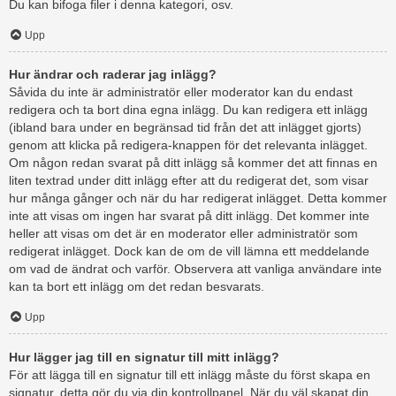
Du kan bifoga filer i denna kategori, osv.
Upp
Hur ändrar och raderar jag inlägg?
Såvida du inte är administratör eller moderator kan du endast
redigera och ta bort dina egna inlägg. Du kan redigera ett inlägg
(ibland bara under en begränsad tid från det att inlägget gjorts)
genom att klicka på redigera-knappen för det relevanta inlägget.
Om någon redan svarat på ditt inlägg så kommer det att finnas en
liten textrad under ditt inlägg efter att du redigerat det, som visar
hur många gånger och när du har redigerat inlägget. Detta kommer
inte att visas om ingen har svarat på ditt inlägg. Det kommer inte
heller att visas om det är en moderator eller administratör som
redigerat inlägget. Dock kan de om de vill lämna ett meddelande
om vad de ändrat och varför. Observera att vanliga användare inte
kan ta bort ett inlägg om det redan besvarats.
Upp
Hur lägger jag till en signatur till mitt inlägg?
För att lägga till en signatur till ett inlägg måste du först skapa en
signatur, detta gör du via din kontrollpanel. När du väl skapat din