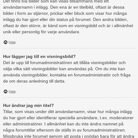
Det finns två bilder som kan visas tillsammans med ett
användarnamn i inlägg. Den ena är en titelbild, oftast är dessa
bilder i form av stjärnor, prickar eller block som visar hur många
inlägg du har gjort eller din status på forumet. Den andra bilden,
oftast är den större, är känd som en visningsbild och är i allmänhet
unik eller personlig för varje användare.
Upp
Hur lägger jag till en visningsbild?
Det är upp till forumadministratören att tillåta visningsbilder och
välja vilka sätt visningsbilder kan användas på. Om du inte kan
använda visningsbilder, kontakta en forumadministratör och fråga
de om deras anledning till detta.
Upp
Hur ändrar jag min titel?
Titlar, som visas under ditt användarnamn, visar hur många inlägg
du har gjort eller identifierar speciella användare, t.ex. moderatorer
eller administratörer. I allmänhet kan du inte ändra namnet på
några forumtitlar eftersom de ställs in av forumadministratören.
Missbruka inte forumet genom att posta i onödan bara för att ändra