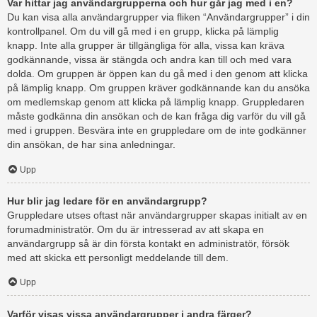
Var hittar jag användargrupperna och hur går jag med i en?
Du kan visa alla användargrupper via fliken “Användargrupper” i din
kontrollpanel. Om du vill gå med i en grupp, klicka på lämplig
knapp. Inte alla grupper är tillgängliga för alla, vissa kan kräva
godkännande, vissa är stängda och andra kan till och med vara
dolda. Om gruppen är öppen kan du gå med i den genom att klicka
på lämplig knapp. Om gruppen kräver godkännande kan du ansöka
om medlemskap genom att klicka på lämplig knapp. Gruppledaren
måste godkänna din ansökan och de kan fråga dig varför du vill gå
med i gruppen. Besvära inte en gruppledare om de inte godkänner
din ansökan, de har sina anledningar.
Upp
Hur blir jag ledare för en användargrupp?
Gruppledare utses oftast när användargrupper skapas initialt av en
forumadministratör. Om du är intresserad av att skapa en
användargrupp så är din första kontakt en administratör, försök
med att skicka ett personligt meddelande till dem.
Upp
Varför visas vissa användargrupper i andra färger?