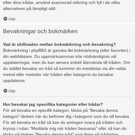
efter dina trådar, använd avancerad sökning och fyll i de olika
alternativen på lämpligt sätt.
Upp
Bevakningar och bokmärken
Vad är skillnaden mellan bokmärkning och bevakning?
Bokmärkning i phpBB3 är ganska likt bokmärkning (eller favoriter) i
din webbläsare. Du uppmärksammas inte nödvändigtvis vid
uppdateringar, men du kan senare enkelt återvända till tråden. Om
du istället bevakar en tråd så kommer du meddelas via din valda
metod eller metoder när tråden eller kategorin du bevakar
uppdateras.
Upp
Hur bevakar jag specifika kategorier eller trådar?
För att bevaka en specifik kategori, klicka på “Bevaka denna
kategori”-länken när du befinner dig i kategorin som du vill bevaka.
För att bevaka en tråd så kan du antingen svara på tråden och
kryssa i rutan “Meddela mig när tråden besvaras” eller så kan du
klicka på länken “Bevaka denna tråd” som finns på trådsidan.