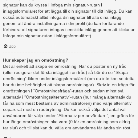
signatur kan du kryssa i Infoga min signatur-rutan i
inläggsformuläret för att lägga till din signatur till ditt inlägg. Du kan
också automatiskt alltid infoga din signatur till alla dina inlägg
genom att ändra inställningarna i din profil (du kan fortfarande
förhindra att signaturen infogas i enskilda inlägg genom att klicka ur
Infoga min signatur-rutan i inläggsformuläret).
Upp
Hur skapar jag en omröstning?
Det är enkelt att skapa en omröstning. När du postar en ny tråd
(eller redigerar det första inlägget i en tråd) så bör du se “Skapa
omröstning”-fliken under inläggsformuläret (om du inte kan se detta
har du inte behörighet att skapa omröstningar). Skriv in en fråga för
omröstningen i “Omröstningsfråga”-rutan och sedan minst två
alternativ i “Omröstningsalternativ”-rutan (hur många alternativ du
får ha som mest bestäms av administratören) med varje alternativ
separerat med en radbrytning. Du kan också välja det antal val
användaren får välja under “Alternativ per användare”, en gräns för
hur länge omröstningen ska vara (0 för en omröstning som aldrig
tar slut) och till sist kan du välja om användarna får ändra sin röst.