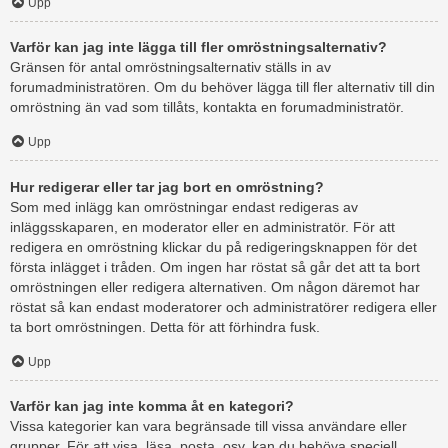
Upp
Varför kan jag inte lägga till fler omröstningsalternativ?
Gränsen för antal omröstningsalternativ ställs in av
forumadministratören. Om du behöver lägga till fler alternativ till din
omröstning än vad som tillåts, kontakta en forumadministratör.
Upp
Hur redigerar eller tar jag bort en omröstning?
Som med inlägg kan omröstningar endast redigeras av
inläggsskaparen, en moderator eller en administratör. För att
redigera en omröstning klickar du på redigeringsknappen för det
första inlägget i tråden. Om ingen har röstat så går det att ta bort
omröstningen eller redigera alternativen. Om någon däremot har
röstat så kan endast moderatorer och administratörer redigera eller
ta bort omröstningen. Detta för att förhindra fusk.
Upp
Varför kan jag inte komma åt en kategori?
Vissa kategorier kan vara begränsade till vissa användare eller
grupper. För att visa, läsa, posta, osv. kan du behöva speciell