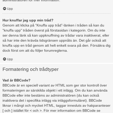
administratören för mer information.
Upp
Hur knuffar jag upp min tråd?
Genom att klicka på “Knuffa upp tråd”-länken i tråden så kan du
"knuffa upp" tråden överst på förstasidan i kategorin. Om du inte
ser denna länk så kan uppknuffning av trådar vara inaktiverat, eller
så har inte den krävda tidsgränsen uppnåts än. Det går också att
knuffa upp en tråd genom att helt enkelt svara på den. Försäkra dig
dock först om att du följer forumreglerna.
Upp
Formatering och trådtyper
Vad är BBCode?
BBCode är en speciell variant av HTML som ger stor kontroll över
formateringen av särskilda objekt i ett inlägg. Om du kan använda
BBCode eller inte bestäms av administratören (du kan också
inaktivera det i specifika inlägg via inläggsformuläret). BBCode
liknar i mångt och mycket HTML, taggar innesluts av hakparanteser
[ och ] istället för < och >. För mer information om BBCode se