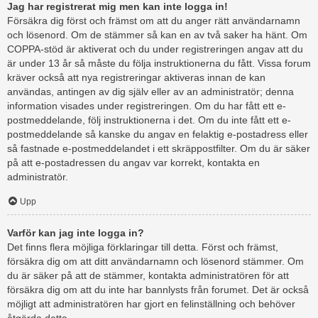
Jag har registrerat mig men kan inte logga in!
Försäkra dig först och främst om att du anger rätt användarnamn
och lösenord. Om de stämmer så kan en av två saker ha hänt. Om
COPPA-stöd är aktiverat och du under registreringen angav att du
är under 13 år så måste du följa instruktionerna du fått. Vissa forum
kräver också att nya registreringar aktiveras innan de kan
användas, antingen av dig själv eller av an administratör; denna
information visades under registreringen. Om du har fått ett e-
postmeddelande, följ instruktionerna i det. Om du inte fått ett e-
postmeddelande så kanske du angav en felaktig e-postadress eller
så fastnade e-postmeddelandet i ett skräppostfilter. Om du är säker
på att e-postadressen du angav var korrekt, kontakta en
administratör.
Upp
Varför kan jag inte logga in?
Det finns flera möjliga förklaringar till detta. Först och främst,
försäkra dig om att ditt användarnamn och lösenord stämmer. Om
du är säker på att de stämmer, kontakta administratören för att
försäkra dig om att du inte har bannlysts från forumet. Det är också
möjligt att administratören har gjort en felinställning och behöver