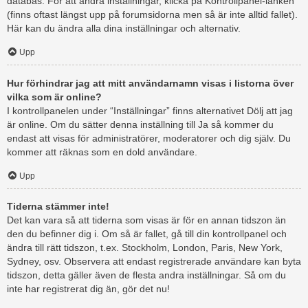
databas. För att ändra inställningar, klicka på Kontrollpanel-länken
(finns oftast längst upp på forumsidorna men så är inte alltid fallet).
Här kan du ändra alla dina inställningar och alternativ.
Upp
Hur förhindrar jag att mitt användarnamn visas i listorna över
vilka som är online?
I kontrollpanelen under “Inställningar” finns alternativet Dölj att jag
är online. Om du sätter denna inställning till Ja så kommer du
endast att visas för administratörer, moderatorer och dig själv. Du
kommer att räknas som en dold användare.
Upp
Tiderna stämmer inte!
Det kan vara så att tiderna som visas är för en annan tidszon än
den du befinner dig i. Om så är fallet, gå till din kontrollpanel och
ändra till rätt tidszon, t.ex. Stockholm, London, Paris, New York,
Sydney, osv. Observera att endast registrerade användare kan byta
tidszon, detta gäller även de flesta andra inställningar. Så om du
inte har registrerat dig än, gör det nu!