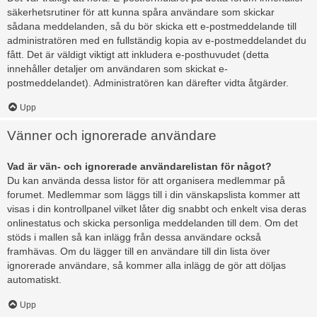
säkerhetsrutiner för att kunna spåra användare som skickar
sådana meddelanden, så du bör skicka ett e-postmeddelande till
administratören med en fullständig kopia av e-postmeddelandet du
fått. Det är väldigt viktigt att inkludera e-posthuvudet (detta
innehåller detaljer om användaren som skickat e-
postmeddelandet). Administratören kan därefter vidta åtgärder.
Upp
Vänner och ignorerade användare
Vad är vän- och ignorerade användarelistan för något?
Du kan använda dessa listor för att organisera medlemmar på
forumet. Medlemmar som läggs till i din vänskapslista kommer att
visas i din kontrollpanel vilket låter dig snabbt och enkelt visa deras
onlinestatus och skicka personliga meddelanden till dem. Om det
stöds i mallen så kan inlägg från dessa användare också
framhävas. Om du lägger till en användare till din lista över
ignorerade användare, så kommer alla inlägg de gör att döljas
automatiskt.
Upp