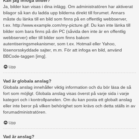
Kan jag infoga bilder?
Ja, bilder kan visas i dina inlägg. Om administratören har aktiverat
bilagor så kan du ladda upp bilderna direkt till forumet. Annars
måste du länka till en bild som finns på en offentlig webbserver,
t.ex. http://www.example.com/my-picture.gif. Du kan inte länka till
bilder som bara finns på din PC (såvida den inte är en offentlig
webbserver) eller till bilder som finns bakom
autentiseringsmekanismer, som t.ex. Hotmail eller Yahoo,
lösenorsskyddade sajter, m.m. För att infoga en bild, använd
BBCode-taggen [img].
Upp
Vad är globala anslag?
Globala anslag innehåller viktig information och du bör läsa de så
fort som möjligt. Globala anslag visas överst på varje sida i varje
kategori och i kontrollpanelen. Om du kan posta ett globalt anslag
eller inte beror på vilken behörighet som krävs och detta ställs in av
forumadministratören.
Upp
Vad är anslag?