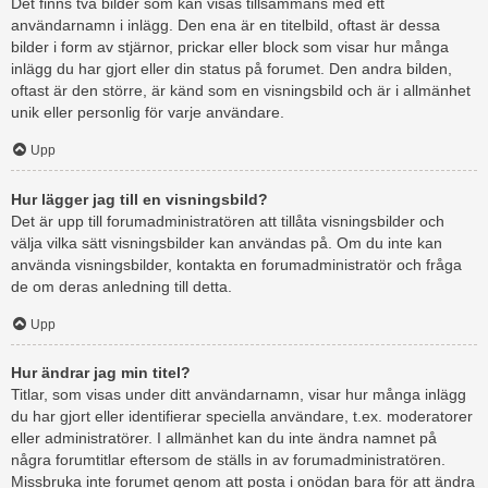
Det finns två bilder som kan visas tillsammans med ett
användarnamn i inlägg. Den ena är en titelbild, oftast är dessa
bilder i form av stjärnor, prickar eller block som visar hur många
inlägg du har gjort eller din status på forumet. Den andra bilden,
oftast är den större, är känd som en visningsbild och är i allmänhet
unik eller personlig för varje användare.
Upp
Hur lägger jag till en visningsbild?
Det är upp till forumadministratören att tillåta visningsbilder och
välja vilka sätt visningsbilder kan användas på. Om du inte kan
använda visningsbilder, kontakta en forumadministratör och fråga
de om deras anledning till detta.
Upp
Hur ändrar jag min titel?
Titlar, som visas under ditt användarnamn, visar hur många inlägg
du har gjort eller identifierar speciella användare, t.ex. moderatorer
eller administratörer. I allmänhet kan du inte ändra namnet på
några forumtitlar eftersom de ställs in av forumadministratören.
Missbruka inte forumet genom att posta i onödan bara för att ändra