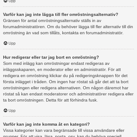
Upp
Varför kan jag inte lägga till fler omröstningsalternativ?
Gränsen för antal omröstningsalternativ ställs in av
forumadministratören. Om du behöver lägga till fler alternativ till din
omröstning än vad som tillåts, kontakta en forumadministratör.
Upp
Hur redigerar eller tar jag bort en omröstning?
Som med inlägg kan omröstningar endast redigeras av
inläggsskaparen, en moderator eller en administratör. För att
redigera en omröstning klickar du på redigeringsknappen för det
första inlägget i tråden. Om ingen har röstat så går det att ta bort
omröstningen eller redigera alternativen. Om någon däremot har
röstat så kan endast moderatorer och administratörer redigera eller
ta bort omröstningen. Detta för att förhindra fusk.
Upp
Varför kan jag inte komma åt en kategori?
Vissa kategorier kan vara begränsade till vissa användare eller
grupper. För att visa, läsa, posta, osv. kan du behöva speciell