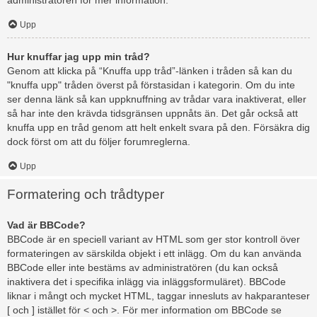
administratören för mer information.
Upp
Hur knuffar jag upp min tråd?
Genom att klicka på “Knuffa upp tråd”-länken i tråden så kan du
"knuffa upp" tråden överst på förstasidan i kategorin. Om du inte
ser denna länk så kan uppknuffning av trådar vara inaktiverat, eller
så har inte den krävda tidsgränsen uppnåts än. Det går också att
knuffa upp en tråd genom att helt enkelt svara på den. Försäkra dig
dock först om att du följer forumreglerna.
Upp
Formatering och trådtyper
Vad är BBCode?
BBCode är en speciell variant av HTML som ger stor kontroll över
formateringen av särskilda objekt i ett inlägg. Om du kan använda
BBCode eller inte bestäms av administratören (du kan också
inaktivera det i specifika inlägg via inläggsformuläret). BBCode
liknar i mångt och mycket HTML, taggar innesluts av hakparanteser
[ och ] istället för < och >. För mer information om BBCode se