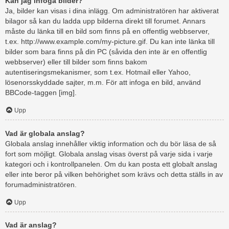
Kan jag infoga bilder?
Ja, bilder kan visas i dina inlägg. Om administratören har aktiverat
bilagor så kan du ladda upp bilderna direkt till forumet. Annars
måste du länka till en bild som finns på en offentlig webbserver,
t.ex. http://www.example.com/my-picture.gif. Du kan inte länka till
bilder som bara finns på din PC (såvida den inte är en offentlig
webbserver) eller till bilder som finns bakom
autentiseringsmekanismer, som t.ex. Hotmail eller Yahoo,
lösenorsskyddade sajter, m.m. För att infoga en bild, använd
BBCode-taggen [img].
Upp
Vad är globala anslag?
Globala anslag innehåller viktig information och du bör läsa de så
fort som möjligt. Globala anslag visas överst på varje sida i varje
kategori och i kontrollpanelen. Om du kan posta ett globalt anslag
eller inte beror på vilken behörighet som krävs och detta ställs in av
forumadministratören.
Upp
Vad är anslag?