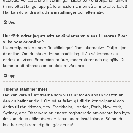
databas. För att ändra inställningar, klicka på Kontrollpanel-länken
(finns oftast längst upp på forumsidorna men så är inte alltid fallet).
Här kan du ändra alla dina inställningar och alternativ.
Upp
Hur förhindrar jag att mitt användarnamn visas i listorna över
vilka som är online?
I kontrollpanelen under “Inställningar” finns alternativet Dölj att jag
är online. Om du sätter denna inställning till Ja så kommer du
endast att visas för administratörer, moderatorer och dig själv. Du
kommer att räknas som en dold användare.
Upp
Tiderna stämmer inte!
Det kan vara så att tiderna som visas är för en annan tidszon än
den du befinner dig i. Om så är fallet, gå till din kontrollpanel och
ändra till rätt tidszon, t.ex. Stockholm, London, Paris, New York,
Sydney, osv. Observera att endast registrerade användare kan byta
tidszon, detta gäller även de flesta andra inställningar. Så om du
inte har registrerat dig än, gör det nu!