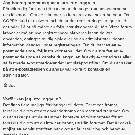
Jag har registrerat mig men kan inte logga in!
Försäkra dig först och främst om att du anger rätt användarnamn
och lösenord. Om de stämmer så kan en av två saker ha hänt. Om
COPPA-stöd är aktiverat och du under registreringen angav att du
är under 13 år så måste du följa instruktionerna du fått. Vissa forum
kräver också att nya registreringar aktiveras innan de kan
användas, antingen av dig själv eller av an administratör; denna
information visades under registreringen. Om du har fått ett e-
postmeddelande, följ instruktionerna i det. Om du inte fått ett e-
postmeddelande så kanske du angav en felaktig e-postadress eller
så fastnade e-postmeddelandet i ett skräppostfilter. Om du är säker
på att e-postadressen du angav var korrekt, kontakta en
administratör.
Upp
Varför kan jag inte logga in?
Det finns flera möjliga förklaringar till detta. Först och främst,
försäkra dig om att ditt användarnamn och lösenord stämmer. Om
du är säker på att de stämmer, kontakta administratören för att
försäkra dig om att du inte har bannlysts från forumet. Det är också
möjligt att administratören har gjort en felinställning och behöver