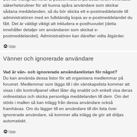
säkerhetsrutiner för att kunna spåra användare som skickar
sådana meddelanden, så du bör skicka ett e-postmeddelande till
administratören med en fullständig kopia av e-postmeddelandet du
fått. Det är väldigt viktigt att inkludera e-posthuvudet (detta
innehåller detaljer om användaren som skickat e-
postmeddelandet). Administratören kan därefter vidta åtgärder.
Upp
Vänner och ignorerade användare
Vad är vän- och ignorerade användarelistan för något?
Du kan använda dessa listor för att organisera medlemmar på
forumet. Medlemmar som läggs till i din vänskapslista kommer att
visas i din kontrollpanel vilket låter dig snabbt och enkelt visa deras
onlinestatus och skicka personliga meddelanden till dem. Om det
stöds i mallen så kan inlägg från dessa användare också
framhävas. Om du lägger till en användare till din lista över
ignorerade användare, så kommer alla inlägg de gör att döljas
automatiskt.
Upp