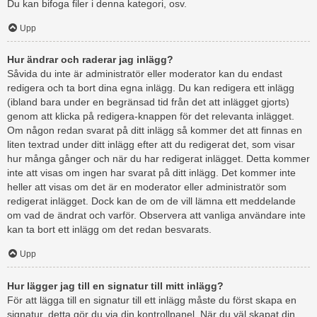
Du kan bifoga filer i denna kategori, osv.
Upp
Hur ändrar och raderar jag inlägg?
Såvida du inte är administratör eller moderator kan du endast
redigera och ta bort dina egna inlägg. Du kan redigera ett inlägg
(ibland bara under en begränsad tid från det att inlägget gjorts)
genom att klicka på redigera-knappen för det relevanta inlägget.
Om någon redan svarat på ditt inlägg så kommer det att finnas en
liten textrad under ditt inlägg efter att du redigerat det, som visar
hur många gånger och när du har redigerat inlägget. Detta kommer
inte att visas om ingen har svarat på ditt inlägg. Det kommer inte
heller att visas om det är en moderator eller administratör som
redigerat inlägget. Dock kan de om de vill lämna ett meddelande
om vad de ändrat och varför. Observera att vanliga användare inte
kan ta bort ett inlägg om det redan besvarats.
Upp
Hur lägger jag till en signatur till mitt inlägg?
För att lägga till en signatur till ett inlägg måste du först skapa en
signatur, detta gör du via din kontrollpanel. När du väl skapat din