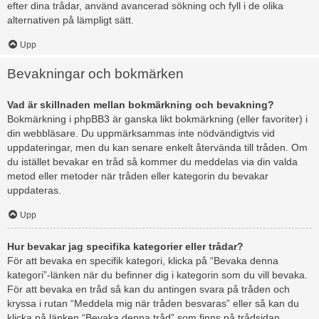
efter dina trådar, använd avancerad sökning och fyll i de olika
alternativen på lämpligt sätt.
Upp
Bevakningar och bokmärken
Vad är skillnaden mellan bokmärkning och bevakning?
Bokmärkning i phpBB3 är ganska likt bokmärkning (eller favoriter) i
din webbläsare. Du uppmärksammas inte nödvändigtvis vid
uppdateringar, men du kan senare enkelt återvända till tråden. Om
du istället bevakar en tråd så kommer du meddelas via din valda
metod eller metoder när tråden eller kategorin du bevakar
uppdateras.
Upp
Hur bevakar jag specifika kategorier eller trådar?
För att bevaka en specifik kategori, klicka på “Bevaka denna
kategori”-länken när du befinner dig i kategorin som du vill bevaka.
För att bevaka en tråd så kan du antingen svara på tråden och
kryssa i rutan “Meddela mig när tråden besvaras” eller så kan du
klicka på länken “Bevaka denna tråd” som finns på trådsidan.