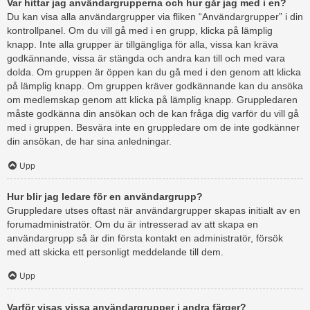
Var hittar jag användargrupperna och hur går jag med i en?
Du kan visa alla användargrupper via fliken “Användargrupper” i din
kontrollpanel. Om du vill gå med i en grupp, klicka på lämplig
knapp. Inte alla grupper är tillgängliga för alla, vissa kan kräva
godkännande, vissa är stängda och andra kan till och med vara
dolda. Om gruppen är öppen kan du gå med i den genom att klicka
på lämplig knapp. Om gruppen kräver godkännande kan du ansöka
om medlemskap genom att klicka på lämplig knapp. Gruppledaren
måste godkänna din ansökan och de kan fråga dig varför du vill gå
med i gruppen. Besvära inte en gruppledare om de inte godkänner
din ansökan, de har sina anledningar.
Upp
Hur blir jag ledare för en användargrupp?
Gruppledare utses oftast när användargrupper skapas initialt av en
forumadministratör. Om du är intresserad av att skapa en
användargrupp så är din första kontakt en administratör, försök
med att skicka ett personligt meddelande till dem.
Upp
Varför visas vissa användargrupper i andra färger?