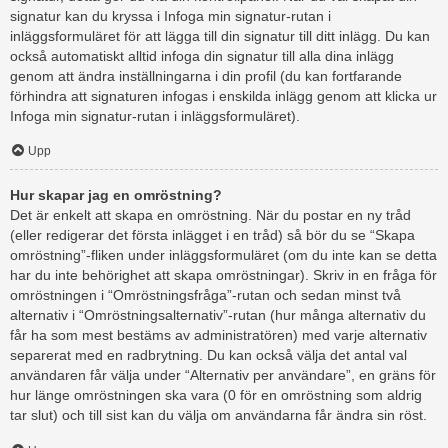
signatur kan du kryssa i Infoga min signatur-rutan i
inläggsformuläret för att lägga till din signatur till ditt inlägg. Du kan
också automatiskt alltid infoga din signatur till alla dina inlägg
genom att ändra inställningarna i din profil (du kan fortfarande
förhindra att signaturen infogas i enskilda inlägg genom att klicka ur
Infoga min signatur-rutan i inläggsformuläret).
Upp
Hur skapar jag en omröstning?
Det är enkelt att skapa en omröstning. När du postar en ny tråd
(eller redigerar det första inlägget i en tråd) så bör du se “Skapa
omröstning”-fliken under inläggsformuläret (om du inte kan se detta
har du inte behörighet att skapa omröstningar). Skriv in en fråga för
omröstningen i “Omröstningsfråga”-rutan och sedan minst två
alternativ i “Omröstningsalternativ”-rutan (hur många alternativ du
får ha som mest bestäms av administratören) med varje alternativ
separerat med en radbrytning. Du kan också välja det antal val
användaren får välja under “Alternativ per användare”, en gräns för
hur länge omröstningen ska vara (0 för en omröstning som aldrig
tar slut) och till sist kan du välja om användarna får ändra sin röst.