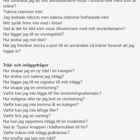
Hur förhindrar jag att mitt användarnamn visas i listorna över vilka som är
online?
Tiderna stämmer inte!
Jag ändrade tidszon men tiderna stämmer fortfarande inte!
Mitt språk finns inte med i listan!
Vad är det för bild som visas tillsammans med mitt användarnamn?
Hur lägger jag till en visningsbild?
Hur ändrar jag min titel?
När jag försöker skicka e-post till en användare så kräver forumet att jag
loggar in?
Tråd- och inläggsfrågor
Hur skapar jag en ny tråd i en kategori?
Hur ändrar och raderar jag inlägg?
Hur lägger jag till en signatur till mitt inlägg?
Hur skapar jag en omröstning?
Varför kan jag inte lägga till fler omröstningsalternativ?
Hur redigerar eller tar jag bort en omröstning?
Varför kan jag inte komma åt en kategori?
Varför kan jag inte bifoga filer?
Varför fick jag en varning?
Hur kan jag rapportera inlägg till en moderator?
Vad är “Spara”-knappen i trådformuläret till för?
Varför måste mitt inlägg godkännas?
Hur knuffar jag upp min tråd?