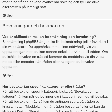
efter dina trådar, använd avancerad sökning och fyll i de olika
alternativen på lämpligt sätt.
Upp
Bevakningar och bokmärken
Vad är skillnaden mellan bokmärkning och bevakning?
Bokmärkning i phpBB3 är ganska likt bokmärkning (eller favoriter) i
din webbläsare. Du uppmärksammas inte nödvändigtvis vid
uppdateringar, men du kan senare enkelt återvända till tråden. Om
du istället bevakar en tråd så kommer du meddelas via din valda
metod eller metoder när tråden eller kategorin du bevakar
uppdateras.
Upp
Hur bevakar jag specifika kategorier eller trådar?
För att bevaka en specifik kategori, klicka på “Bevaka denna
kategori”-länken när du befinner dig i kategorin som du vill bevaka.
För att bevaka en tråd så kan du antingen svara på tråden och
kryssa i rutan “Meddela mig när tråden besvaras” eller så kan du
klicka på länken “Bevaka denna tråd” som finns på trådsidan.