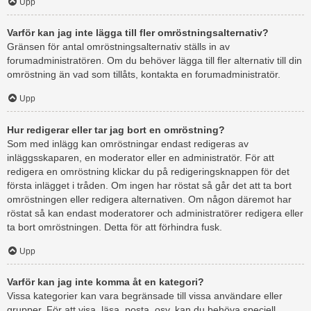
Upp
Varför kan jag inte lägga till fler omröstningsalternativ?
Gränsen för antal omröstningsalternativ ställs in av
forumadministratören. Om du behöver lägga till fler alternativ till din
omröstning än vad som tillåts, kontakta en forumadministratör.
Upp
Hur redigerar eller tar jag bort en omröstning?
Som med inlägg kan omröstningar endast redigeras av
inläggsskaparen, en moderator eller en administratör. För att
redigera en omröstning klickar du på redigeringsknappen för det
första inlägget i tråden. Om ingen har röstat så går det att ta bort
omröstningen eller redigera alternativen. Om någon däremot har
röstat så kan endast moderatorer och administratörer redigera eller
ta bort omröstningen. Detta för att förhindra fusk.
Upp
Varför kan jag inte komma åt en kategori?
Vissa kategorier kan vara begränsade till vissa användare eller
grupper. För att visa, läsa, posta, osv. kan du behöva speciell