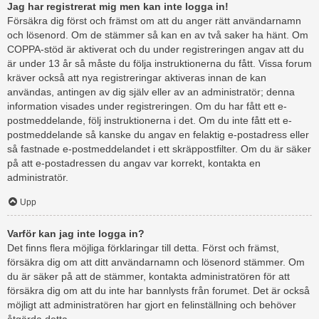
Jag har registrerat mig men kan inte logga in!
Försäkra dig först och främst om att du anger rätt användarnamn
och lösenord. Om de stämmer så kan en av två saker ha hänt. Om
COPPA-stöd är aktiverat och du under registreringen angav att du
är under 13 år så måste du följa instruktionerna du fått. Vissa forum
kräver också att nya registreringar aktiveras innan de kan
användas, antingen av dig själv eller av an administratör; denna
information visades under registreringen. Om du har fått ett e-
postmeddelande, följ instruktionerna i det. Om du inte fått ett e-
postmeddelande så kanske du angav en felaktig e-postadress eller
så fastnade e-postmeddelandet i ett skräppostfilter. Om du är säker
på att e-postadressen du angav var korrekt, kontakta en
administratör.
Upp
Varför kan jag inte logga in?
Det finns flera möjliga förklaringar till detta. Först och främst,
försäkra dig om att ditt användarnamn och lösenord stämmer. Om
du är säker på att de stämmer, kontakta administratören för att
försäkra dig om att du inte har bannlysts från forumet. Det är också
möjligt att administratören har gjort en felinställning och behöver