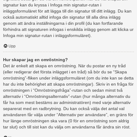
signatur kan du kryssa i Infoga min signatur-rutan i
inläggsformuläret för att lägga till din signatur till ditt inlägg. Du kan
också automatiskt alltid infoga din signatur till alla dina inlägg
genom att ändra inställningarna i din profil (du kan fortfarande
förhindra att signaturen infogas i enskilda inlägg genom att klicka ur
Infoga min signatur-rutan i inläggsformuläret).
Upp
Hur skapar jag en omröstning?
Det är enkelt att skapa en omröstning. När du postar en ny tråd
(eller redigerar det första inlägget i en tråd) så bör du se “Skapa
omröstning”-fliken under inläggsformuläret (om du inte kan se detta
har du inte behörighet att skapa omröstningar). Skriv in en fråga för
omröstningen i “Omröstningsfråga”-rutan och sedan minst två
alternativ i “Omröstningsalternativ”-rutan (hur många alternativ du
får ha som mest bestäms av administratören) med varje alternativ
separerat med en radbrytning. Du kan också välja det antal val
användaren får välja under “Alternativ per användare”, en gräns för
hur länge omröstningen ska vara (0 för en omröstning som aldrig
tar slut) och till sist kan du välja om användarna får ändra sin röst.