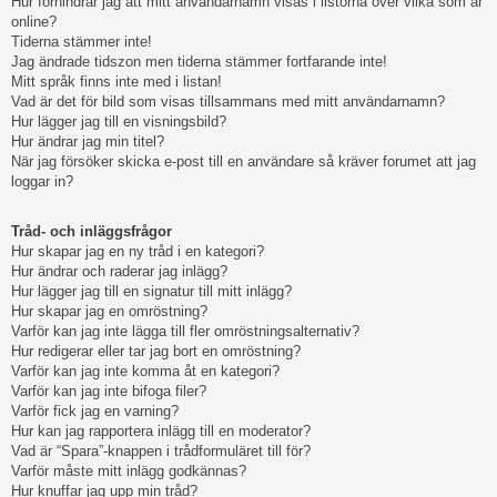
Hur förhindrar jag att mitt användarnamn visas i listorna över vilka som är
online?
Tiderna stämmer inte!
Jag ändrade tidszon men tiderna stämmer fortfarande inte!
Mitt språk finns inte med i listan!
Vad är det för bild som visas tillsammans med mitt användarnamn?
Hur lägger jag till en visningsbild?
Hur ändrar jag min titel?
När jag försöker skicka e-post till en användare så kräver forumet att jag
loggar in?
Tråd- och inläggsfrågor
Hur skapar jag en ny tråd i en kategori?
Hur ändrar och raderar jag inlägg?
Hur lägger jag till en signatur till mitt inlägg?
Hur skapar jag en omröstning?
Varför kan jag inte lägga till fler omröstningsalternativ?
Hur redigerar eller tar jag bort en omröstning?
Varför kan jag inte komma åt en kategori?
Varför kan jag inte bifoga filer?
Varför fick jag en varning?
Hur kan jag rapportera inlägg till en moderator?
Vad är “Spara”-knappen i trådformuläret till för?
Varför måste mitt inlägg godkännas?
Hur knuffar jag upp min tråd?