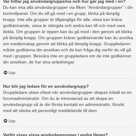
Var hittar jag användargrupperna och hur går jag med i en?
Du kan visa alla användargrupper via fliken “Användargrupper” i din
kontrollpanel. Om du vill gå med i en grupp, klicka på lämplig
knapp. Inte alla grupper är tillgängliga för alla, vissa kan kräva
godkännande, vissa är stängda och andra kan till och med vara
dolda. Om gruppen är öppen kan du gå med i den genom att klicka
på lämplig knapp. Om gruppen kräver godkännande kan du ansöka
om medlemskap genom att klicka på lämplig knapp. Gruppledaren
måste godkänna din ansökan och de kan fråga dig varför du vill gå
med i gruppen. Besvära inte en gruppledare om de inte godkänner
din ansökan, de har sina anledningar.
Upp
Hur blir jag ledare för en användargrupp?
Gruppledare utses oftast när användargrupper skapas initialt av en
forumadministratör. Om du är intresserad av att skapa en
användargrupp så är din första kontakt en administratör, försök
med att skicka ett personligt meddelande till dem.
Upp
Varför visas vissa användargrupper i andra färger?