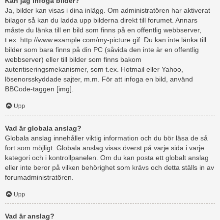
Kan jag infoga bilder?
Ja, bilder kan visas i dina inlägg. Om administratören har aktiverat
bilagor så kan du ladda upp bilderna direkt till forumet. Annars
måste du länka till en bild som finns på en offentlig webbserver,
t.ex. http://www.example.com/my-picture.gif. Du kan inte länka till
bilder som bara finns på din PC (såvida den inte är en offentlig
webbserver) eller till bilder som finns bakom
autentiseringsmekanismer, som t.ex. Hotmail eller Yahoo,
lösenorsskyddade sajter, m.m. För att infoga en bild, använd
BBCode-taggen [img].
Upp
Vad är globala anslag?
Globala anslag innehåller viktig information och du bör läsa de så
fort som möjligt. Globala anslag visas överst på varje sida i varje
kategori och i kontrollpanelen. Om du kan posta ett globalt anslag
eller inte beror på vilken behörighet som krävs och detta ställs in av
forumadministratören.
Upp
Vad är anslag?