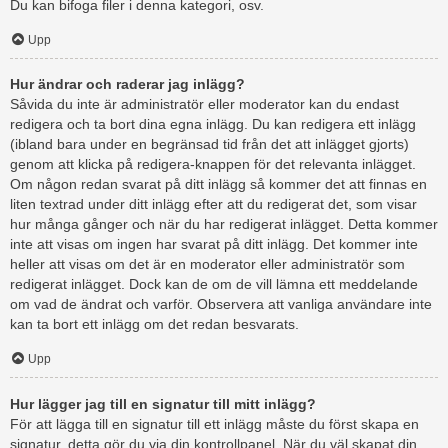
Du kan bifoga filer i denna kategori, osv.
Upp
Hur ändrar och raderar jag inlägg?
Såvida du inte är administratör eller moderator kan du endast
redigera och ta bort dina egna inlägg. Du kan redigera ett inlägg
(ibland bara under en begränsad tid från det att inlägget gjorts)
genom att klicka på redigera-knappen för det relevanta inlägget.
Om någon redan svarat på ditt inlägg så kommer det att finnas en
liten textrad under ditt inlägg efter att du redigerat det, som visar
hur många gånger och när du har redigerat inlägget. Detta kommer
inte att visas om ingen har svarat på ditt inlägg. Det kommer inte
heller att visas om det är en moderator eller administratör som
redigerat inlägget. Dock kan de om de vill lämna ett meddelande
om vad de ändrat och varför. Observera att vanliga användare inte
kan ta bort ett inlägg om det redan besvarats.
Upp
Hur lägger jag till en signatur till mitt inlägg?
För att lägga till en signatur till ett inlägg måste du först skapa en
signatur, detta gör du via din kontrollpanel. När du väl skapat din