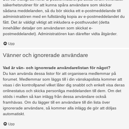
säkerhetsrutiner för att kunna spåra användare som skickar
sådana meddelanden, så du bör skicka ett e-postmeddelande till
administratören med en fullständig kopia av e-postmeddelandet du
fått. Det är väldigt viktigt att inkludera e-posthuvudet (detta
innehåller detaljer om användaren som skickat e-
postmeddelandet). Administratören kan därefter vidta åtgärder.
Upp
Vänner och ignorerade användare
Vad är vän- och ignorerade användarelistan för något?
Du kan använda dessa listor för att organisera medlemmar på
forumet. Medlemmar som läggs till i din vänskapslista kommer att
visas i din kontrollpanel vilket låter dig snabbt och enkelt visa deras
onlinestatus och skicka personliga meddelanden till dem. Om det
stöds i mallen så kan inlägg från dessa användare också
framhävas. Om du lägger till en användare till din lista över
ignorerade användare, så kommer alla inlägg de gör att döljas
automatiskt.
Upp