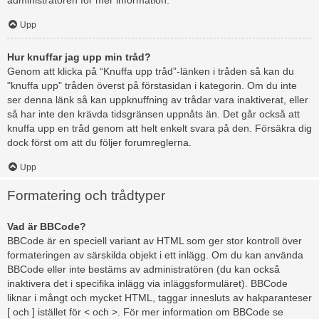
administratören för mer information.
Upp
Hur knuffar jag upp min tråd?
Genom att klicka på “Knuffa upp tråd”-länken i tråden så kan du
"knuffa upp" tråden överst på förstasidan i kategorin. Om du inte
ser denna länk så kan uppknuffning av trådar vara inaktiverat, eller
så har inte den krävda tidsgränsen uppnåts än. Det går också att
knuffa upp en tråd genom att helt enkelt svara på den. Försäkra dig
dock först om att du följer forumreglerna.
Upp
Formatering och trådtyper
Vad är BBCode?
BBCode är en speciell variant av HTML som ger stor kontroll över
formateringen av särskilda objekt i ett inlägg. Om du kan använda
BBCode eller inte bestäms av administratören (du kan också
inaktivera det i specifika inlägg via inläggsformuläret). BBCode
liknar i mångt och mycket HTML, taggar innesluts av hakparanteser
[ och ] istället för < och >. För mer information om BBCode se