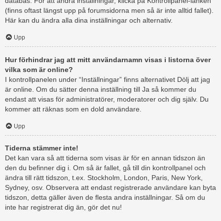
databas. För att ändra inställningar, klicka på Kontrollpanel-länken
(finns oftast längst upp på forumsidorna men så är inte alltid fallet).
Här kan du ändra alla dina inställningar och alternativ.
Upp
Hur förhindrar jag att mitt användarnamn visas i listorna över
vilka som är online?
I kontrollpanelen under “Inställningar” finns alternativet Dölj att jag
är online. Om du sätter denna inställning till Ja så kommer du
endast att visas för administratörer, moderatorer och dig själv. Du
kommer att räknas som en dold användare.
Upp
Tiderna stämmer inte!
Det kan vara så att tiderna som visas är för en annan tidszon än
den du befinner dig i. Om så är fallet, gå till din kontrollpanel och
ändra till rätt tidszon, t.ex. Stockholm, London, Paris, New York,
Sydney, osv. Observera att endast registrerade användare kan byta
tidszon, detta gäller även de flesta andra inställningar. Så om du
inte har registrerat dig än, gör det nu!