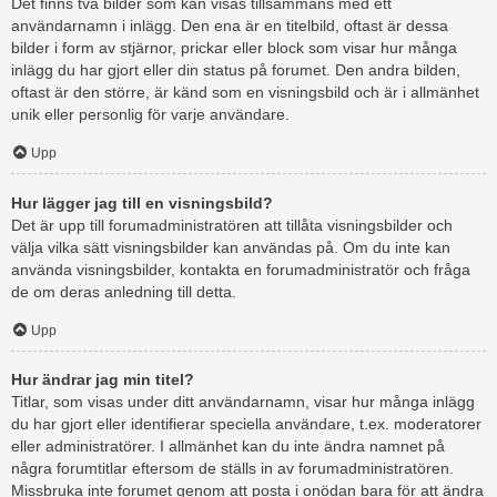
Det finns två bilder som kan visas tillsammans med ett
användarnamn i inlägg. Den ena är en titelbild, oftast är dessa
bilder i form av stjärnor, prickar eller block som visar hur många
inlägg du har gjort eller din status på forumet. Den andra bilden,
oftast är den större, är känd som en visningsbild och är i allmänhet
unik eller personlig för varje användare.
Upp
Hur lägger jag till en visningsbild?
Det är upp till forumadministratören att tillåta visningsbilder och
välja vilka sätt visningsbilder kan användas på. Om du inte kan
använda visningsbilder, kontakta en forumadministratör och fråga
de om deras anledning till detta.
Upp
Hur ändrar jag min titel?
Titlar, som visas under ditt användarnamn, visar hur många inlägg
du har gjort eller identifierar speciella användare, t.ex. moderatorer
eller administratörer. I allmänhet kan du inte ändra namnet på
några forumtitlar eftersom de ställs in av forumadministratören.
Missbruka inte forumet genom att posta i onödan bara för att ändra