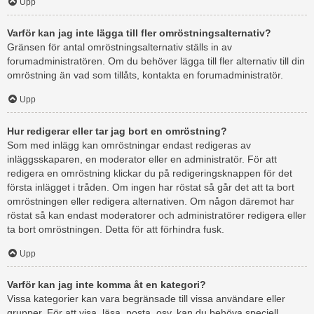
Upp
Varför kan jag inte lägga till fler omröstningsalternativ?
Gränsen för antal omröstningsalternativ ställs in av
forumadministratören. Om du behöver lägga till fler alternativ till din
omröstning än vad som tillåts, kontakta en forumadministratör.
Upp
Hur redigerar eller tar jag bort en omröstning?
Som med inlägg kan omröstningar endast redigeras av
inläggsskaparen, en moderator eller en administratör. För att
redigera en omröstning klickar du på redigeringsknappen för det
första inlägget i tråden. Om ingen har röstat så går det att ta bort
omröstningen eller redigera alternativen. Om någon däremot har
röstat så kan endast moderatorer och administratörer redigera eller
ta bort omröstningen. Detta för att förhindra fusk.
Upp
Varför kan jag inte komma åt en kategori?
Vissa kategorier kan vara begränsade till vissa användare eller
grupper. För att visa, läsa, posta, osv. kan du behöva speciell