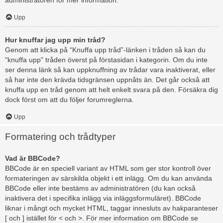
administratören för mer information.
Upp
Hur knuffar jag upp min tråd?
Genom att klicka på “Knuffa upp tråd”-länken i tråden så kan du
"knuffa upp" tråden överst på förstasidan i kategorin. Om du inte
ser denna länk så kan uppknuffning av trådar vara inaktiverat, eller
så har inte den krävda tidsgränsen uppnåts än. Det går också att
knuffa upp en tråd genom att helt enkelt svara på den. Försäkra dig
dock först om att du följer forumreglerna.
Upp
Formatering och trådtyper
Vad är BBCode?
BBCode är en speciell variant av HTML som ger stor kontroll över
formateringen av särskilda objekt i ett inlägg. Om du kan använda
BBCode eller inte bestäms av administratören (du kan också
inaktivera det i specifika inlägg via inläggsformuläret). BBCode
liknar i mångt och mycket HTML, taggar innesluts av hakparanteser
[ och ] istället för < och >. För mer information om BBCode se