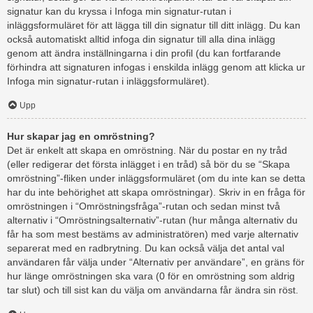
signatur kan du kryssa i Infoga min signatur-rutan i
inläggsformuläret för att lägga till din signatur till ditt inlägg. Du kan
också automatiskt alltid infoga din signatur till alla dina inlägg
genom att ändra inställningarna i din profil (du kan fortfarande
förhindra att signaturen infogas i enskilda inlägg genom att klicka ur
Infoga min signatur-rutan i inläggsformuläret).
Upp
Hur skapar jag en omröstning?
Det är enkelt att skapa en omröstning. När du postar en ny tråd
(eller redigerar det första inlägget i en tråd) så bör du se “Skapa
omröstning”-fliken under inläggsformuläret (om du inte kan se detta
har du inte behörighet att skapa omröstningar). Skriv in en fråga för
omröstningen i “Omröstningsfråga”-rutan och sedan minst två
alternativ i “Omröstningsalternativ”-rutan (hur många alternativ du
får ha som mest bestäms av administratören) med varje alternativ
separerat med en radbrytning. Du kan också välja det antal val
användaren får välja under “Alternativ per användare”, en gräns för
hur länge omröstningen ska vara (0 för en omröstning som aldrig
tar slut) och till sist kan du välja om användarna får ändra sin röst.