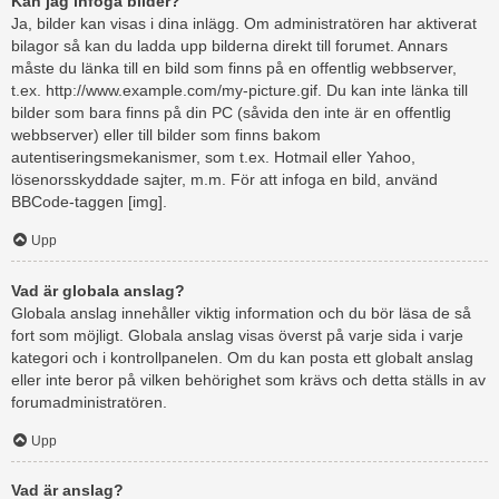
Kan jag infoga bilder?
Ja, bilder kan visas i dina inlägg. Om administratören har aktiverat
bilagor så kan du ladda upp bilderna direkt till forumet. Annars
måste du länka till en bild som finns på en offentlig webbserver,
t.ex. http://www.example.com/my-picture.gif. Du kan inte länka till
bilder som bara finns på din PC (såvida den inte är en offentlig
webbserver) eller till bilder som finns bakom
autentiseringsmekanismer, som t.ex. Hotmail eller Yahoo,
lösenorsskyddade sajter, m.m. För att infoga en bild, använd
BBCode-taggen [img].
Upp
Vad är globala anslag?
Globala anslag innehåller viktig information och du bör läsa de så
fort som möjligt. Globala anslag visas överst på varje sida i varje
kategori och i kontrollpanelen. Om du kan posta ett globalt anslag
eller inte beror på vilken behörighet som krävs och detta ställs in av
forumadministratören.
Upp
Vad är anslag?