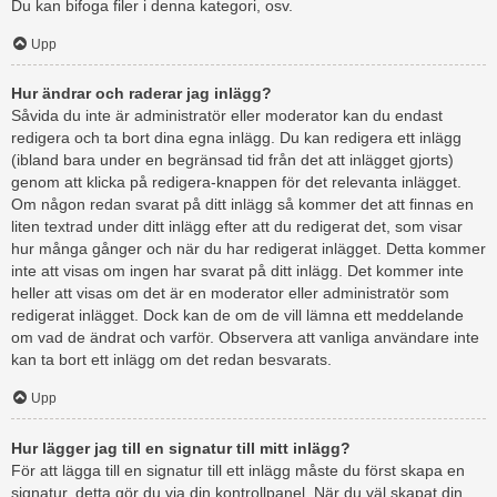
Du kan bifoga filer i denna kategori, osv.
Upp
Hur ändrar och raderar jag inlägg?
Såvida du inte är administratör eller moderator kan du endast
redigera och ta bort dina egna inlägg. Du kan redigera ett inlägg
(ibland bara under en begränsad tid från det att inlägget gjorts)
genom att klicka på redigera-knappen för det relevanta inlägget.
Om någon redan svarat på ditt inlägg så kommer det att finnas en
liten textrad under ditt inlägg efter att du redigerat det, som visar
hur många gånger och när du har redigerat inlägget. Detta kommer
inte att visas om ingen har svarat på ditt inlägg. Det kommer inte
heller att visas om det är en moderator eller administratör som
redigerat inlägget. Dock kan de om de vill lämna ett meddelande
om vad de ändrat och varför. Observera att vanliga användare inte
kan ta bort ett inlägg om det redan besvarats.
Upp
Hur lägger jag till en signatur till mitt inlägg?
För att lägga till en signatur till ett inlägg måste du först skapa en
signatur, detta gör du via din kontrollpanel. När du väl skapat din