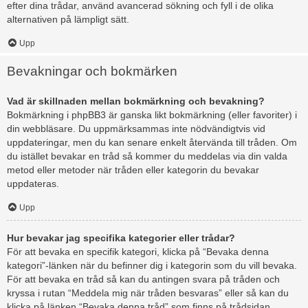
efter dina trådar, använd avancerad sökning och fyll i de olika
alternativen på lämpligt sätt.
Upp
Bevakningar och bokmärken
Vad är skillnaden mellan bokmärkning och bevakning?
Bokmärkning i phpBB3 är ganska likt bokmärkning (eller favoriter) i
din webbläsare. Du uppmärksammas inte nödvändigtvis vid
uppdateringar, men du kan senare enkelt återvända till tråden. Om
du istället bevakar en tråd så kommer du meddelas via din valda
metod eller metoder när tråden eller kategorin du bevakar
uppdateras.
Upp
Hur bevakar jag specifika kategorier eller trådar?
För att bevaka en specifik kategori, klicka på “Bevaka denna
kategori”-länken när du befinner dig i kategorin som du vill bevaka.
För att bevaka en tråd så kan du antingen svara på tråden och
kryssa i rutan “Meddela mig när tråden besvaras” eller så kan du
klicka på länken “Bevaka denna tråd” som finns på trådsidan.