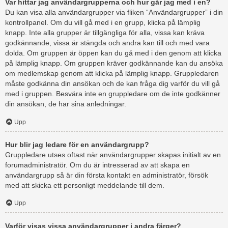
Var hittar jag användargrupperna och hur går jag med i en?
Du kan visa alla användargrupper via fliken “Användargrupper” i din
kontrollpanel. Om du vill gå med i en grupp, klicka på lämplig
knapp. Inte alla grupper är tillgängliga för alla, vissa kan kräva
godkännande, vissa är stängda och andra kan till och med vara
dolda. Om gruppen är öppen kan du gå med i den genom att klicka
på lämplig knapp. Om gruppen kräver godkännande kan du ansöka
om medlemskap genom att klicka på lämplig knapp. Gruppledaren
måste godkänna din ansökan och de kan fråga dig varför du vill gå
med i gruppen. Besvära inte en gruppledare om de inte godkänner
din ansökan, de har sina anledningar.
Upp
Hur blir jag ledare för en användargrupp?
Gruppledare utses oftast när användargrupper skapas initialt av en
forumadministratör. Om du är intresserad av att skapa en
användargrupp så är din första kontakt en administratör, försök
med att skicka ett personligt meddelande till dem.
Upp
Varför visas vissa användargrupper i andra färger?