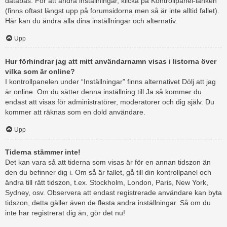
databas. För att ändra inställningar, klicka på Kontrollpanel-länken
(finns oftast längst upp på forumsidorna men så är inte alltid fallet).
Här kan du ändra alla dina inställningar och alternativ.
Upp
Hur förhindrar jag att mitt användarnamn visas i listorna över
vilka som är online?
I kontrollpanelen under “Inställningar” finns alternativet Dölj att jag
är online. Om du sätter denna inställning till Ja så kommer du
endast att visas för administratörer, moderatorer och dig själv. Du
kommer att räknas som en dold användare.
Upp
Tiderna stämmer inte!
Det kan vara så att tiderna som visas är för en annan tidszon än
den du befinner dig i. Om så är fallet, gå till din kontrollpanel och
ändra till rätt tidszon, t.ex. Stockholm, London, Paris, New York,
Sydney, osv. Observera att endast registrerade användare kan byta
tidszon, detta gäller även de flesta andra inställningar. Så om du
inte har registrerat dig än, gör det nu!