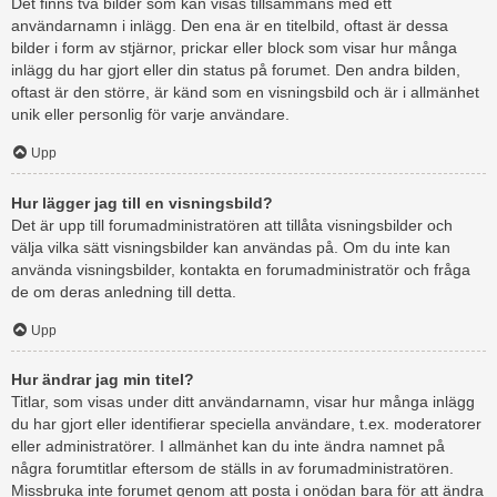
Det finns två bilder som kan visas tillsammans med ett
användarnamn i inlägg. Den ena är en titelbild, oftast är dessa
bilder i form av stjärnor, prickar eller block som visar hur många
inlägg du har gjort eller din status på forumet. Den andra bilden,
oftast är den större, är känd som en visningsbild och är i allmänhet
unik eller personlig för varje användare.
Upp
Hur lägger jag till en visningsbild?
Det är upp till forumadministratören att tillåta visningsbilder och
välja vilka sätt visningsbilder kan användas på. Om du inte kan
använda visningsbilder, kontakta en forumadministratör och fråga
de om deras anledning till detta.
Upp
Hur ändrar jag min titel?
Titlar, som visas under ditt användarnamn, visar hur många inlägg
du har gjort eller identifierar speciella användare, t.ex. moderatorer
eller administratörer. I allmänhet kan du inte ändra namnet på
några forumtitlar eftersom de ställs in av forumadministratören.
Missbruka inte forumet genom att posta i onödan bara för att ändra