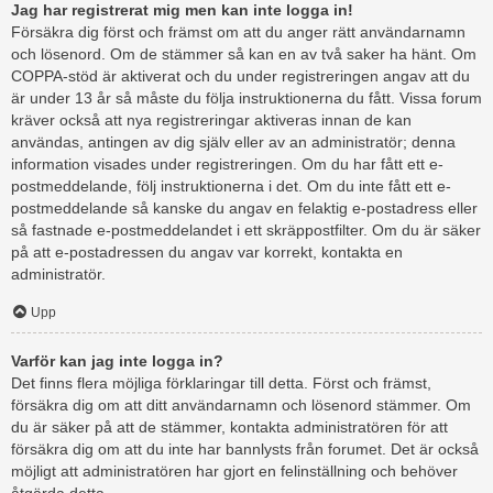
Jag har registrerat mig men kan inte logga in!
Försäkra dig först och främst om att du anger rätt användarnamn
och lösenord. Om de stämmer så kan en av två saker ha hänt. Om
COPPA-stöd är aktiverat och du under registreringen angav att du
är under 13 år så måste du följa instruktionerna du fått. Vissa forum
kräver också att nya registreringar aktiveras innan de kan
användas, antingen av dig själv eller av an administratör; denna
information visades under registreringen. Om du har fått ett e-
postmeddelande, följ instruktionerna i det. Om du inte fått ett e-
postmeddelande så kanske du angav en felaktig e-postadress eller
så fastnade e-postmeddelandet i ett skräppostfilter. Om du är säker
på att e-postadressen du angav var korrekt, kontakta en
administratör.
Upp
Varför kan jag inte logga in?
Det finns flera möjliga förklaringar till detta. Först och främst,
försäkra dig om att ditt användarnamn och lösenord stämmer. Om
du är säker på att de stämmer, kontakta administratören för att
försäkra dig om att du inte har bannlysts från forumet. Det är också
möjligt att administratören har gjort en felinställning och behöver