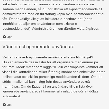
säkerhetsrutiner för att kunna spåra användare som skickar
sådana meddelanden, så du bör skicka ett e-postmeddelande till
administratören med en fullständig kopia av e-postmeddelandet du
fått. Det är väldigt viktigt att inkludera e-posthuvudet (detta
innehåller detaljer om användaren som skickat e-
postmeddelandet). Administratören kan därefter vidta åtgärder.
Upp
Vänner och ignorerade användare
Vad är vän- och ignorerade användarelistan för något?
Du kan använda dessa listor för att organisera medlemmar på
forumet. Medlemmar som läggs till i din vänskapslista kommer att
visas i din kontrollpanel vilket låter dig snabbt och enkelt visa deras
onlinestatus och skicka personliga meddelanden till dem. Om det
stöds i mallen så kan inlägg från dessa användare också
framhävas. Om du lägger till en användare till din lista över
ignorerade användare, så kommer alla inlägg de gör att döljas
automatiskt.
Upp