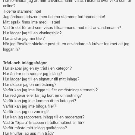
Hur förhindrar jag att mitt användarnamn visas i listorna över vilka som är
online?
Tiderna stämmer inte!
Jag ändrade tidszon men tiderna stämmer fortfarande inte!
Mitt språk finns inte med i listan!
Vad är det för bild som visas tillsammans med mitt användarnamn?
Hur lägger jag till en visningsbild?
Hur ändrar jag min titel?
När jag försöker skicka e-post till en användare så kräver forumet att jag
loggar in?
Tråd- och inläggsfrågor
Hur skapar jag en ny tråd i en kategori?
Hur ändrar och raderar jag inlägg?
Hur lägger jag till en signatur till mitt inlägg?
Hur skapar jag en omröstning?
Varför kan jag inte lägga till fler omröstningsalternativ?
Hur redigerar eller tar jag bort en omröstning?
Varför kan jag inte komma åt en kategori?
Varför kan jag inte bifoga filer?
Varför fick jag en varning?
Hur kan jag rapportera inlägg till en moderator?
Vad är “Spara”-knappen i trådformuläret till för?
Varför måste mitt inlägg godkännas?
Hur knuffar jag upp min tråd?