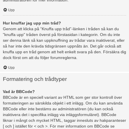
administratören för mer information.
Upp
Hur knuffar jag upp min tråd?
Genom att klicka på “Knuffa upp tråd”-länken i tråden så kan du
"knuffa upp" tråden överst på förstasidan i kategorin. Om du inte
ser denna länk så kan uppknuffning av trådar vara inaktiverat, eller
så har inte den krävda tidsgränsen uppnåts än. Det går också att
knuffa upp en tråd genom att helt enkelt svara på den. Försäkra dig
dock först om att du följer forumreglerna.
Upp
Formatering och trådtyper
Vad är BBCode?
BBCode är en speciell variant av HTML som ger stor kontroll över
formateringen av särskilda objekt i ett inlägg. Om du kan använda
BBCode eller inte bestäms av administratören (du kan också
inaktivera det i specifika inlägg via inläggsformuläret). BBCode
liknar i mångt och mycket HTML, taggar innesluts av hakparanteser
[ och ] istället för < och >. För mer information om BBCode se