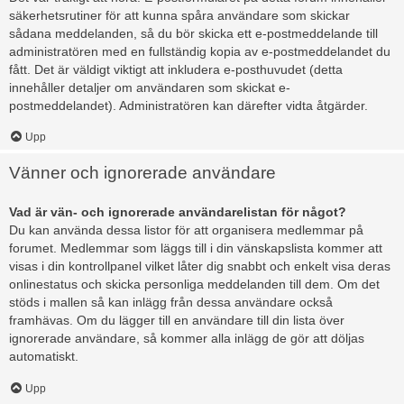
säkerhetsrutiner för att kunna spåra användare som skickar
sådana meddelanden, så du bör skicka ett e-postmeddelande till
administratören med en fullständig kopia av e-postmeddelandet du
fått. Det är väldigt viktigt att inkludera e-posthuvudet (detta
innehåller detaljer om användaren som skickat e-
postmeddelandet). Administratören kan därefter vidta åtgärder.
Upp
Vänner och ignorerade användare
Vad är vän- och ignorerade användarelistan för något?
Du kan använda dessa listor för att organisera medlemmar på
forumet. Medlemmar som läggs till i din vänskapslista kommer att
visas i din kontrollpanel vilket låter dig snabbt och enkelt visa deras
onlinestatus och skicka personliga meddelanden till dem. Om det
stöds i mallen så kan inlägg från dessa användare också
framhävas. Om du lägger till en användare till din lista över
ignorerade användare, så kommer alla inlägg de gör att döljas
automatiskt.
Upp