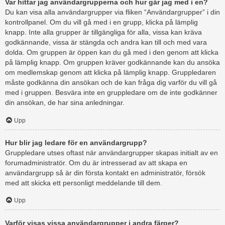
Var hittar jag användargrupperna och hur går jag med i en?
Du kan visa alla användargrupper via fliken “Användargrupper” i din
kontrollpanel. Om du vill gå med i en grupp, klicka på lämplig
knapp. Inte alla grupper är tillgängliga för alla, vissa kan kräva
godkännande, vissa är stängda och andra kan till och med vara
dolda. Om gruppen är öppen kan du gå med i den genom att klicka
på lämplig knapp. Om gruppen kräver godkännande kan du ansöka
om medlemskap genom att klicka på lämplig knapp. Gruppledaren
måste godkänna din ansökan och de kan fråga dig varför du vill gå
med i gruppen. Besvära inte en gruppledare om de inte godkänner
din ansökan, de har sina anledningar.
Upp
Hur blir jag ledare för en användargrupp?
Gruppledare utses oftast när användargrupper skapas initialt av en
forumadministratör. Om du är intresserad av att skapa en
användargrupp så är din första kontakt en administratör, försök
med att skicka ett personligt meddelande till dem.
Upp
Varför visas vissa användargrupper i andra färger?