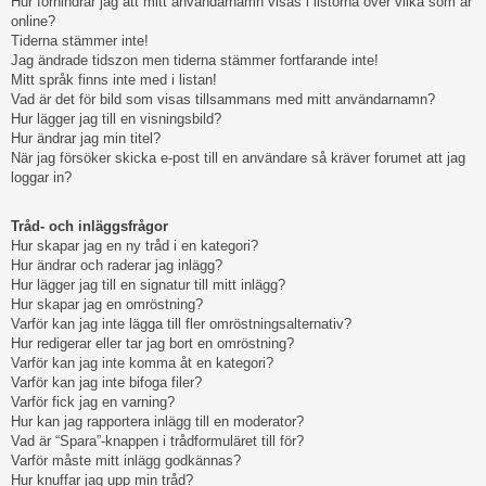
Hur förhindrar jag att mitt användarnamn visas i listorna över vilka som är
online?
Tiderna stämmer inte!
Jag ändrade tidszon men tiderna stämmer fortfarande inte!
Mitt språk finns inte med i listan!
Vad är det för bild som visas tillsammans med mitt användarnamn?
Hur lägger jag till en visningsbild?
Hur ändrar jag min titel?
När jag försöker skicka e-post till en användare så kräver forumet att jag
loggar in?
Tråd- och inläggsfrågor
Hur skapar jag en ny tråd i en kategori?
Hur ändrar och raderar jag inlägg?
Hur lägger jag till en signatur till mitt inlägg?
Hur skapar jag en omröstning?
Varför kan jag inte lägga till fler omröstningsalternativ?
Hur redigerar eller tar jag bort en omröstning?
Varför kan jag inte komma åt en kategori?
Varför kan jag inte bifoga filer?
Varför fick jag en varning?
Hur kan jag rapportera inlägg till en moderator?
Vad är “Spara”-knappen i trådformuläret till för?
Varför måste mitt inlägg godkännas?
Hur knuffar jag upp min tråd?