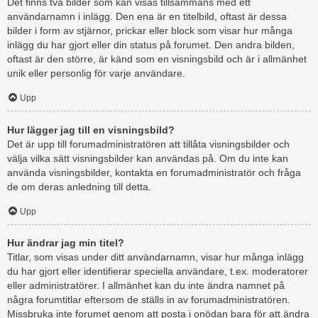
Det finns två bilder som kan visas tillsammans med ett
användarnamn i inlägg. Den ena är en titelbild, oftast är dessa
bilder i form av stjärnor, prickar eller block som visar hur många
inlägg du har gjort eller din status på forumet. Den andra bilden,
oftast är den större, är känd som en visningsbild och är i allmänhet
unik eller personlig för varje användare.
Upp
Hur lägger jag till en visningsbild?
Det är upp till forumadministratören att tillåta visningsbilder och
välja vilka sätt visningsbilder kan användas på. Om du inte kan
använda visningsbilder, kontakta en forumadministratör och fråga
de om deras anledning till detta.
Upp
Hur ändrar jag min titel?
Titlar, som visas under ditt användarnamn, visar hur många inlägg
du har gjort eller identifierar speciella användare, t.ex. moderatorer
eller administratörer. I allmänhet kan du inte ändra namnet på
några forumtitlar eftersom de ställs in av forumadministratören.
Missbruka inte forumet genom att posta i onödan bara för att ändra