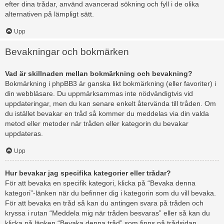
efter dina trådar, använd avancerad sökning och fyll i de olika
alternativen på lämpligt sätt.
Upp
Bevakningar och bokmärken
Vad är skillnaden mellan bokmärkning och bevakning?
Bokmärkning i phpBB3 är ganska likt bokmärkning (eller favoriter) i
din webbläsare. Du uppmärksammas inte nödvändigtvis vid
uppdateringar, men du kan senare enkelt återvända till tråden. Om
du istället bevakar en tråd så kommer du meddelas via din valda
metod eller metoder när tråden eller kategorin du bevakar
uppdateras.
Upp
Hur bevakar jag specifika kategorier eller trådar?
För att bevaka en specifik kategori, klicka på “Bevaka denna
kategori”-länken när du befinner dig i kategorin som du vill bevaka.
För att bevaka en tråd så kan du antingen svara på tråden och
kryssa i rutan “Meddela mig när tråden besvaras” eller så kan du
klicka på länken “Bevaka denna tråd” som finns på trådsidan.