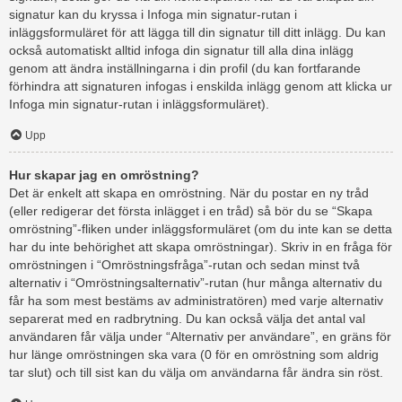
signatur kan du kryssa i Infoga min signatur-rutan i
inläggsformuläret för att lägga till din signatur till ditt inlägg. Du kan
också automatiskt alltid infoga din signatur till alla dina inlägg
genom att ändra inställningarna i din profil (du kan fortfarande
förhindra att signaturen infogas i enskilda inlägg genom att klicka ur
Infoga min signatur-rutan i inläggsformuläret).
Upp
Hur skapar jag en omröstning?
Det är enkelt att skapa en omröstning. När du postar en ny tråd
(eller redigerar det första inlägget i en tråd) så bör du se “Skapa
omröstning”-fliken under inläggsformuläret (om du inte kan se detta
har du inte behörighet att skapa omröstningar). Skriv in en fråga för
omröstningen i “Omröstningsfråga”-rutan och sedan minst två
alternativ i “Omröstningsalternativ”-rutan (hur många alternativ du
får ha som mest bestäms av administratören) med varje alternativ
separerat med en radbrytning. Du kan också välja det antal val
användaren får välja under “Alternativ per användare”, en gräns för
hur länge omröstningen ska vara (0 för en omröstning som aldrig
tar slut) och till sist kan du välja om användarna får ändra sin röst.