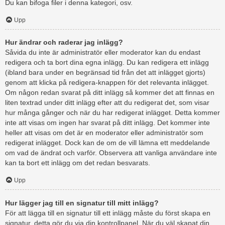
Du kan bifoga filer i denna kategori, osv.
Upp
Hur ändrar och raderar jag inlägg?
Såvida du inte är administratör eller moderator kan du endast
redigera och ta bort dina egna inlägg. Du kan redigera ett inlägg
(ibland bara under en begränsad tid från det att inlägget gjorts)
genom att klicka på redigera-knappen för det relevanta inlägget.
Om någon redan svarat på ditt inlägg så kommer det att finnas en
liten textrad under ditt inlägg efter att du redigerat det, som visar
hur många gånger och när du har redigerat inlägget. Detta kommer
inte att visas om ingen har svarat på ditt inlägg. Det kommer inte
heller att visas om det är en moderator eller administratör som
redigerat inlägget. Dock kan de om de vill lämna ett meddelande
om vad de ändrat och varför. Observera att vanliga användare inte
kan ta bort ett inlägg om det redan besvarats.
Upp
Hur lägger jag till en signatur till mitt inlägg?
För att lägga till en signatur till ett inlägg måste du först skapa en
signatur, detta gör du via din kontrollpanel. När du väl skapat din