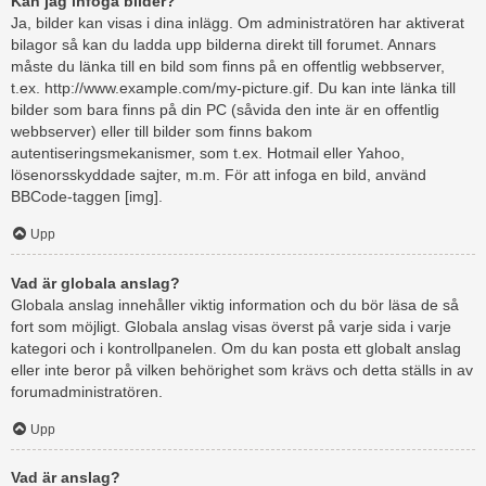
Kan jag infoga bilder?
Ja, bilder kan visas i dina inlägg. Om administratören har aktiverat
bilagor så kan du ladda upp bilderna direkt till forumet. Annars
måste du länka till en bild som finns på en offentlig webbserver,
t.ex. http://www.example.com/my-picture.gif. Du kan inte länka till
bilder som bara finns på din PC (såvida den inte är en offentlig
webbserver) eller till bilder som finns bakom
autentiseringsmekanismer, som t.ex. Hotmail eller Yahoo,
lösenorsskyddade sajter, m.m. För att infoga en bild, använd
BBCode-taggen [img].
Upp
Vad är globala anslag?
Globala anslag innehåller viktig information och du bör läsa de så
fort som möjligt. Globala anslag visas överst på varje sida i varje
kategori och i kontrollpanelen. Om du kan posta ett globalt anslag
eller inte beror på vilken behörighet som krävs och detta ställs in av
forumadministratören.
Upp
Vad är anslag?