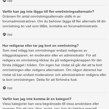
Upp
Varför kan jag inte lägga till fler omröstningsalternativ?
Gränsen för antal omröstningsalternativ ställs in av
forumadministratören. Om du behöver lägga till fler alternativ till din
omröstning än vad som tillåts, kontakta en forumadministratör.
Upp
Hur redigerar eller tar jag bort en omröstning?
Som med inlägg kan omröstningar endast redigeras av
inläggsskaparen, en moderator eller en administratör. För att
redigera en omröstning klickar du på redigeringsknappen för det
första inlägget i tråden. Om ingen har röstat så går det att ta bort
omröstningen eller redigera alternativen. Om någon däremot har
röstat så kan endast moderatorer och administratörer redigera eller
ta bort omröstningen. Detta för att förhindra fusk.
Upp
Varför kan jag inte komma åt en kategori?
Vissa kategorier kan vara begränsade till vissa användare eller
grupper. För att visa, läsa, posta, osv. kan du behöva speciell