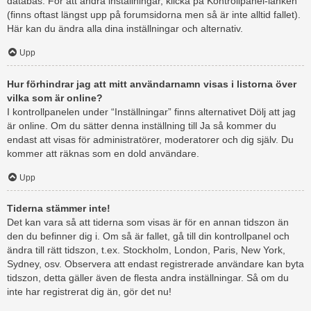
databas. För att ändra inställningar, klicka på Kontrollpanel-länken
(finns oftast längst upp på forumsidorna men så är inte alltid fallet).
Här kan du ändra alla dina inställningar och alternativ.
Upp
Hur förhindrar jag att mitt användarnamn visas i listorna över
vilka som är online?
I kontrollpanelen under “Inställningar” finns alternativet Dölj att jag
är online. Om du sätter denna inställning till Ja så kommer du
endast att visas för administratörer, moderatorer och dig själv. Du
kommer att räknas som en dold användare.
Upp
Tiderna stämmer inte!
Det kan vara så att tiderna som visas är för en annan tidszon än
den du befinner dig i. Om så är fallet, gå till din kontrollpanel och
ändra till rätt tidszon, t.ex. Stockholm, London, Paris, New York,
Sydney, osv. Observera att endast registrerade användare kan byta
tidszon, detta gäller även de flesta andra inställningar. Så om du
inte har registrerat dig än, gör det nu!