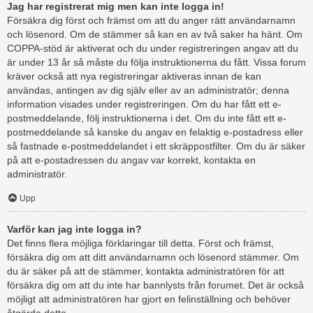
Jag har registrerat mig men kan inte logga in!
Försäkra dig först och främst om att du anger rätt användarnamn
och lösenord. Om de stämmer så kan en av två saker ha hänt. Om
COPPA-stöd är aktiverat och du under registreringen angav att du
är under 13 år så måste du följa instruktionerna du fått. Vissa forum
kräver också att nya registreringar aktiveras innan de kan
användas, antingen av dig själv eller av an administratör; denna
information visades under registreringen. Om du har fått ett e-
postmeddelande, följ instruktionerna i det. Om du inte fått ett e-
postmeddelande så kanske du angav en felaktig e-postadress eller
så fastnade e-postmeddelandet i ett skräppostfilter. Om du är säker
på att e-postadressen du angav var korrekt, kontakta en
administratör.
Upp
Varför kan jag inte logga in?
Det finns flera möjliga förklaringar till detta. Först och främst,
försäkra dig om att ditt användarnamn och lösenord stämmer. Om
du är säker på att de stämmer, kontakta administratören för att
försäkra dig om att du inte har bannlysts från forumet. Det är också
möjligt att administratören har gjort en felinställning och behöver