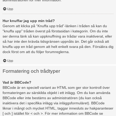
administratören för mer information.
Upp
Hur knuffar jag upp min tråd?
Genom att klicka på “Knuffa upp tråd”-länken i tråden så kan du
"knuffa upp" tråden överst på förstasidan i kategorin. Om du inte
ser denna länk så kan uppknuffning av trådar vara inaktiverat, eller
så har inte den krävda tidsgränsen uppnåts än. Det går också att
knuffa upp en tråd genom att helt enkelt svara på den. Försäkra dig
dock först om att du följer forumreglerna.
Upp
Formatering och trådtyper
Vad är BBCode?
BBCode är en speciell variant av HTML som ger stor kontroll över
formateringen av särskilda objekt i ett inlägg. Om du kan använda
BBCode eller inte bestäms av administratören (du kan också
inaktivera det i specifika inlägg via inläggsformuläret). BBCode
liknar i mångt och mycket HTML, taggar innesluts av hakparanteser
[ och ] istället för < och >. För mer information om BBCode se