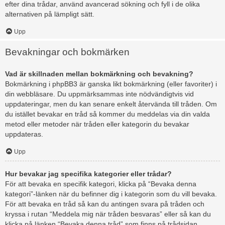
efter dina trådar, använd avancerad sökning och fyll i de olika
alternativen på lämpligt sätt.
Upp
Bevakningar och bokmärken
Vad är skillnaden mellan bokmärkning och bevakning?
Bokmärkning i phpBB3 är ganska likt bokmärkning (eller favoriter) i
din webbläsare. Du uppmärksammas inte nödvändigtvis vid
uppdateringar, men du kan senare enkelt återvända till tråden. Om
du istället bevakar en tråd så kommer du meddelas via din valda
metod eller metoder när tråden eller kategorin du bevakar
uppdateras.
Upp
Hur bevakar jag specifika kategorier eller trådar?
För att bevaka en specifik kategori, klicka på “Bevaka denna
kategori”-länken när du befinner dig i kategorin som du vill bevaka.
För att bevaka en tråd så kan du antingen svara på tråden och
kryssa i rutan “Meddela mig när tråden besvaras” eller så kan du
klicka på länken “Bevaka denna tråd” som finns på trådsidan.