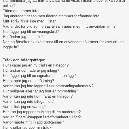
Hur förhindrar jag att mitt användarnamn visas i listorna över vilka som är
online?
Tiderna stämmer inte!
Jag ändrade tidszon men tiderna stämmer fortfarande inte!
Mitt språk finns inte med i listan!
Vad är det för bild som visas tillsammans med mitt användarnamn?
Hur lägger jag till en visningsbild?
Hur ändrar jag min titel?
När jag försöker skicka e-post till en användare så kräver forumet att jag
loggar in?
Tråd- och inläggsfrågor
Hur skapar jag en ny tråd i en kategori?
Hur ändrar och raderar jag inlägg?
Hur lägger jag till en signatur till mitt inlägg?
Hur skapar jag en omröstning?
Varför kan jag inte lägga till fler omröstningsalternativ?
Hur redigerar eller tar jag bort en omröstning?
Varför kan jag inte komma åt en kategori?
Varför kan jag inte bifoga filer?
Varför fick jag en varning?
Hur kan jag rapportera inlägg till en moderator?
Vad är “Spara”-knappen i trådformuläret till för?
Varför måste mitt inlägg godkännas?
Hur knuffar jag upp min tråd?