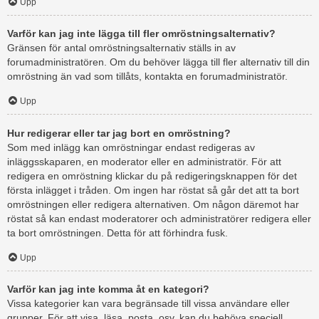
Upp
Varför kan jag inte lägga till fler omröstningsalternativ?
Gränsen för antal omröstningsalternativ ställs in av
forumadministratören. Om du behöver lägga till fler alternativ till din
omröstning än vad som tillåts, kontakta en forumadministratör.
Upp
Hur redigerar eller tar jag bort en omröstning?
Som med inlägg kan omröstningar endast redigeras av
inläggsskaparen, en moderator eller en administratör. För att
redigera en omröstning klickar du på redigeringsknappen för det
första inlägget i tråden. Om ingen har röstat så går det att ta bort
omröstningen eller redigera alternativen. Om någon däremot har
röstat så kan endast moderatorer och administratörer redigera eller
ta bort omröstningen. Detta för att förhindra fusk.
Upp
Varför kan jag inte komma åt en kategori?
Vissa kategorier kan vara begränsade till vissa användare eller
grupper. För att visa, läsa, posta, osv. kan du behöva speciell