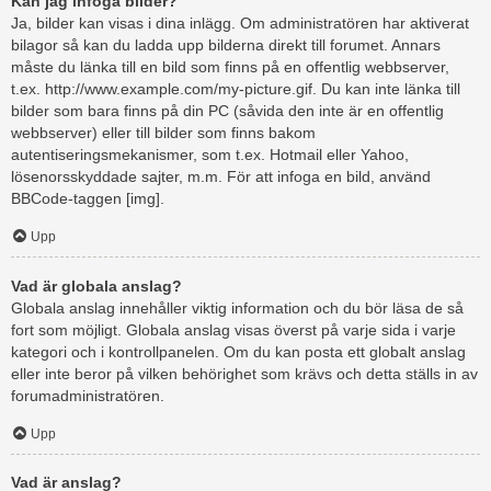
Kan jag infoga bilder?
Ja, bilder kan visas i dina inlägg. Om administratören har aktiverat
bilagor så kan du ladda upp bilderna direkt till forumet. Annars
måste du länka till en bild som finns på en offentlig webbserver,
t.ex. http://www.example.com/my-picture.gif. Du kan inte länka till
bilder som bara finns på din PC (såvida den inte är en offentlig
webbserver) eller till bilder som finns bakom
autentiseringsmekanismer, som t.ex. Hotmail eller Yahoo,
lösenorsskyddade sajter, m.m. För att infoga en bild, använd
BBCode-taggen [img].
Upp
Vad är globala anslag?
Globala anslag innehåller viktig information och du bör läsa de så
fort som möjligt. Globala anslag visas överst på varje sida i varje
kategori och i kontrollpanelen. Om du kan posta ett globalt anslag
eller inte beror på vilken behörighet som krävs och detta ställs in av
forumadministratören.
Upp
Vad är anslag?