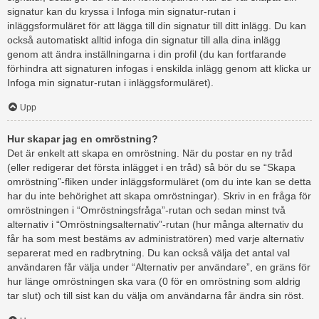
signatur kan du kryssa i Infoga min signatur-rutan i
inläggsformuläret för att lägga till din signatur till ditt inlägg. Du kan
också automatiskt alltid infoga din signatur till alla dina inlägg
genom att ändra inställningarna i din profil (du kan fortfarande
förhindra att signaturen infogas i enskilda inlägg genom att klicka ur
Infoga min signatur-rutan i inläggsformuläret).
Upp
Hur skapar jag en omröstning?
Det är enkelt att skapa en omröstning. När du postar en ny tråd
(eller redigerar det första inlägget i en tråd) så bör du se “Skapa
omröstning”-fliken under inläggsformuläret (om du inte kan se detta
har du inte behörighet att skapa omröstningar). Skriv in en fråga för
omröstningen i “Omröstningsfråga”-rutan och sedan minst två
alternativ i “Omröstningsalternativ”-rutan (hur många alternativ du
får ha som mest bestäms av administratören) med varje alternativ
separerat med en radbrytning. Du kan också välja det antal val
användaren får välja under “Alternativ per användare”, en gräns för
hur länge omröstningen ska vara (0 för en omröstning som aldrig
tar slut) och till sist kan du välja om användarna får ändra sin röst.