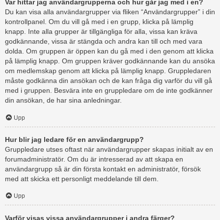
Var hittar jag användargrupperna och hur går jag med i en?
Du kan visa alla användargrupper via fliken “Användargrupper” i din
kontrollpanel. Om du vill gå med i en grupp, klicka på lämplig
knapp. Inte alla grupper är tillgängliga för alla, vissa kan kräva
godkännande, vissa är stängda och andra kan till och med vara
dolda. Om gruppen är öppen kan du gå med i den genom att klicka
på lämplig knapp. Om gruppen kräver godkännande kan du ansöka
om medlemskap genom att klicka på lämplig knapp. Gruppledaren
måste godkänna din ansökan och de kan fråga dig varför du vill gå
med i gruppen. Besvära inte en gruppledare om de inte godkänner
din ansökan, de har sina anledningar.
Upp
Hur blir jag ledare för en användargrupp?
Gruppledare utses oftast när användargrupper skapas initialt av en
forumadministratör. Om du är intresserad av att skapa en
användargrupp så är din första kontakt en administratör, försök
med att skicka ett personligt meddelande till dem.
Upp
Varför visas vissa användargrupper i andra färger?