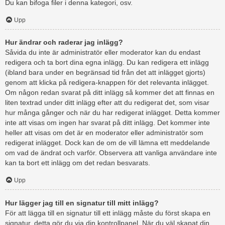
Du kan bifoga filer i denna kategori, osv.
Upp
Hur ändrar och raderar jag inlägg?
Såvida du inte är administratör eller moderator kan du endast
redigera och ta bort dina egna inlägg. Du kan redigera ett inlägg
(ibland bara under en begränsad tid från det att inlägget gjorts)
genom att klicka på redigera-knappen för det relevanta inlägget.
Om någon redan svarat på ditt inlägg så kommer det att finnas en
liten textrad under ditt inlägg efter att du redigerat det, som visar
hur många gånger och när du har redigerat inlägget. Detta kommer
inte att visas om ingen har svarat på ditt inlägg. Det kommer inte
heller att visas om det är en moderator eller administratör som
redigerat inlägget. Dock kan de om de vill lämna ett meddelande
om vad de ändrat och varför. Observera att vanliga användare inte
kan ta bort ett inlägg om det redan besvarats.
Upp
Hur lägger jag till en signatur till mitt inlägg?
För att lägga till en signatur till ett inlägg måste du först skapa en
signatur, detta gör du via din kontrollpanel. När du väl skapat din