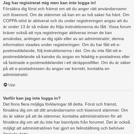
Jag har registrerat mig men kan inte logga in!
Försäkra dig först och främst om att du anger rätt användarnamn
och lösenord. Om de stämmer så kan en av två saker ha hänt. Om
COPPA-stöd är aktiverat och du under registreringen angav att du
är under 13 år så måste du följa instruktionerna du fått. Vissa forum
kräver också att nya registreringar aktiveras innan de kan
användas, antingen av dig själv eller av an administratör; denna
information visades under registreringen. Om du har fått ett e-
postmeddelande, följ instruktionerna i det. Om du inte fått ett e-
postmeddelande så kanske du angav en felaktig e-postadress eller
så fastnade e-postmeddelandet i ett skräppostfilter. Om du är säker
på att e-postadressen du angav var korrekt, kontakta en
administratör.
Upp
Varför kan jag inte logga in?
Det finns flera möjliga förklaringar till detta. Först och främst,
försäkra dig om att ditt användarnamn och lösenord stämmer. Om
du är säker på att de stämmer, kontakta administratören för att
försäkra dig om att du inte har bannlysts från forumet. Det är också
möjligt att administratören har gjort en felinställning och behöver