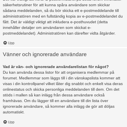
säkerhetsrutiner för att kunna spåra användare som skickar
sådana meddelanden, så du bör skicka ett e-postmeddelande till
administratören med en fullständig kopia av e-postmeddelandet du
fått. Det är väldigt viktigt att inkludera e-posthuvudet (detta
innehåller detaljer om användaren som skickat e-
postmeddelandet). Administratören kan därefter vidta åtgärder.
Upp
Vänner och ignorerade användare
Vad är vän- och ignorerade användarelistan för något?
Du kan använda dessa listor för att organisera medlemmar på
forumet. Medlemmar som läggs till i din vänskapslista kommer att
visas i din kontrollpanel vilket låter dig snabbt och enkelt visa deras
onlinestatus och skicka personliga meddelanden till dem. Om det
stöds i mallen så kan inlägg från dessa användare också
framhävas. Om du lägger till en användare till din lista över
ignorerade användare, så kommer alla inlägg de gör att döljas
automatiskt.
Upp