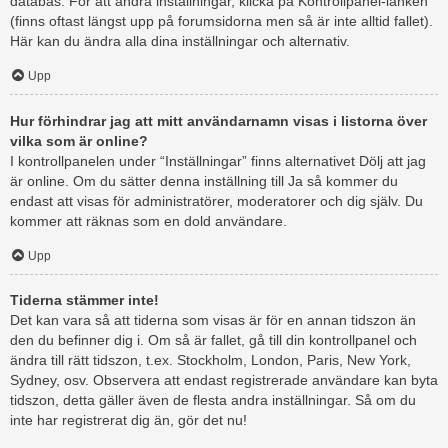
databas. För att ändra inställningar, klicka på Kontrollpanel-länken
(finns oftast längst upp på forumsidorna men så är inte alltid fallet).
Här kan du ändra alla dina inställningar och alternativ.
Upp
Hur förhindrar jag att mitt användarnamn visas i listorna över
vilka som är online?
I kontrollpanelen under “Inställningar” finns alternativet Dölj att jag
är online. Om du sätter denna inställning till Ja så kommer du
endast att visas för administratörer, moderatorer och dig själv. Du
kommer att räknas som en dold användare.
Upp
Tiderna stämmer inte!
Det kan vara så att tiderna som visas är för en annan tidszon än
den du befinner dig i. Om så är fallet, gå till din kontrollpanel och
ändra till rätt tidszon, t.ex. Stockholm, London, Paris, New York,
Sydney, osv. Observera att endast registrerade användare kan byta
tidszon, detta gäller även de flesta andra inställningar. Så om du
inte har registrerat dig än, gör det nu!