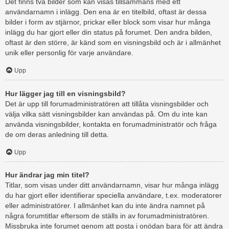
Det finns två bilder som kan visas tillsammans med ett
användarnamn i inlägg. Den ena är en titelbild, oftast är dessa
bilder i form av stjärnor, prickar eller block som visar hur många
inlägg du har gjort eller din status på forumet. Den andra bilden,
oftast är den större, är känd som en visningsbild och är i allmänhet
unik eller personlig för varje användare.
Upp
Hur lägger jag till en visningsbild?
Det är upp till forumadministratören att tillåta visningsbilder och
välja vilka sätt visningsbilder kan användas på. Om du inte kan
använda visningsbilder, kontakta en forumadministratör och fråga
de om deras anledning till detta.
Upp
Hur ändrar jag min titel?
Titlar, som visas under ditt användarnamn, visar hur många inlägg
du har gjort eller identifierar speciella användare, t.ex. moderatorer
eller administratörer. I allmänhet kan du inte ändra namnet på
några forumtitlar eftersom de ställs in av forumadministratören.
Missbruka inte forumet genom att posta i onödan bara för att ändra