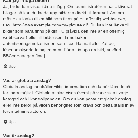
Kan jag infoga bilder?
Ja, bilder kan visas i dina inlägg. Om administratören har aktiverat
bilagor så kan du ladda upp bilderna direkt till forumet. Annars
måste du länka till en bild som finns på en offentlig webbserver,
t.ex. http://www.example.com/my-picture.gif. Du kan inte länka till
bilder som bara finns på din PC (såvida den inte är en offentlig
webbserver) eller till bilder som finns bakom
autentiseringsmekanismer, som t.ex. Hotmail eller Yahoo,
lösenorsskyddade sajter, m.m. För att infoga en bild, använd
BBCode-taggen [img].
Upp
Vad är globala anslag?
Globala anslag innehåller viktig information och du bör läsa de så
fort som möjligt. Globala anslag visas överst på varje sida i varje
kategori och i kontrollpanelen. Om du kan posta ett globalt anslag
eller inte beror på vilken behörighet som krävs och detta ställs in av
forumadministratören.
Upp
Vad är anslag?