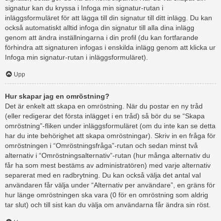
signatur kan du kryssa i Infoga min signatur-rutan i
inläggsformuläret för att lägga till din signatur till ditt inlägg. Du kan
också automatiskt alltid infoga din signatur till alla dina inlägg
genom att ändra inställningarna i din profil (du kan fortfarande
förhindra att signaturen infogas i enskilda inlägg genom att klicka ur
Infoga min signatur-rutan i inläggsformuläret).
Upp
Hur skapar jag en omröstning?
Det är enkelt att skapa en omröstning. När du postar en ny tråd
(eller redigerar det första inlägget i en tråd) så bör du se “Skapa
omröstning”-fliken under inläggsformuläret (om du inte kan se detta
har du inte behörighet att skapa omröstningar). Skriv in en fråga för
omröstningen i “Omröstningsfråga”-rutan och sedan minst två
alternativ i “Omröstningsalternativ”-rutan (hur många alternativ du
får ha som mest bestäms av administratören) med varje alternativ
separerat med en radbrytning. Du kan också välja det antal val
användaren får välja under “Alternativ per användare”, en gräns för
hur länge omröstningen ska vara (0 för en omröstning som aldrig
tar slut) och till sist kan du välja om användarna får ändra sin röst.