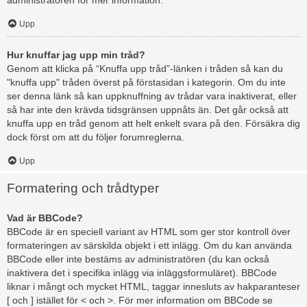
administratören för mer information.
Upp
Hur knuffar jag upp min tråd?
Genom att klicka på “Knuffa upp tråd”-länken i tråden så kan du
"knuffa upp" tråden överst på förstasidan i kategorin. Om du inte
ser denna länk så kan uppknuffning av trådar vara inaktiverat, eller
så har inte den krävda tidsgränsen uppnåts än. Det går också att
knuffa upp en tråd genom att helt enkelt svara på den. Försäkra dig
dock först om att du följer forumreglerna.
Upp
Formatering och trådtyper
Vad är BBCode?
BBCode är en speciell variant av HTML som ger stor kontroll över
formateringen av särskilda objekt i ett inlägg. Om du kan använda
BBCode eller inte bestäms av administratören (du kan också
inaktivera det i specifika inlägg via inläggsformuläret). BBCode
liknar i mångt och mycket HTML, taggar innesluts av hakparanteser
[ och ] istället för < och >. För mer information om BBCode se