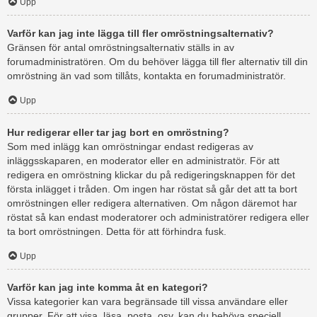
Upp
Varför kan jag inte lägga till fler omröstningsalternativ?
Gränsen för antal omröstningsalternativ ställs in av
forumadministratören. Om du behöver lägga till fler alternativ till din
omröstning än vad som tillåts, kontakta en forumadministratör.
Upp
Hur redigerar eller tar jag bort en omröstning?
Som med inlägg kan omröstningar endast redigeras av
inläggsskaparen, en moderator eller en administratör. För att
redigera en omröstning klickar du på redigeringsknappen för det
första inlägget i tråden. Om ingen har röstat så går det att ta bort
omröstningen eller redigera alternativen. Om någon däremot har
röstat så kan endast moderatorer och administratörer redigera eller
ta bort omröstningen. Detta för att förhindra fusk.
Upp
Varför kan jag inte komma åt en kategori?
Vissa kategorier kan vara begränsade till vissa användare eller
grupper. För att visa, läsa, posta, osv. kan du behöva speciell