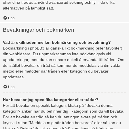
efter dina trådar, använd avancerad sökning och fyll i de olika
alternativen på lämpligt sätt.
Upp
Bevakningar och bokmärken
Vad är skillnaden mellan bokmärkning och bevakning?
Bokmärkning i phpBB3 är ganska likt bokmärkning (eller favoriter) i
din webbläsare. Du uppmärksammas inte nödvändigtvis vid
uppdateringar, men du kan senare enkelt återvända till tråden. Om
du istället bevakar en tråd så kommer du meddelas via din valda
metod eller metoder när tråden eller kategorin du bevakar
uppdateras.
Upp
Hur bevakar jag specifika kategorier eller trådar?
För att bevaka en specifik kategori, klicka på “Bevaka denna
kategori”-länken när du befinner dig i kategorin som du vill bevaka.
För att bevaka en tråd så kan du antingen svara på tråden och
kryssa i rutan “Meddela mig när tråden besvaras” eller så kan du
klicka på länken “Bevaka denna tråd” som finns på trådsidan.