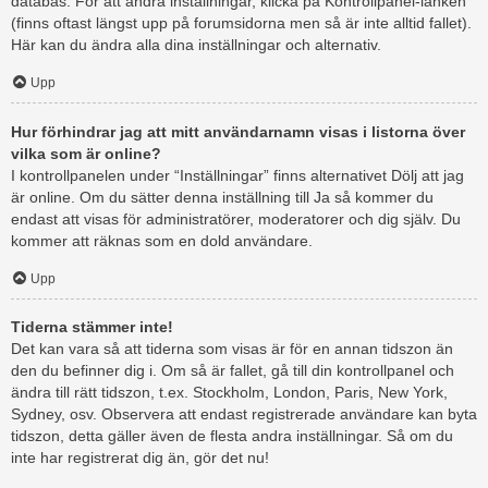
databas. För att ändra inställningar, klicka på Kontrollpanel-länken
(finns oftast längst upp på forumsidorna men så är inte alltid fallet).
Här kan du ändra alla dina inställningar och alternativ.
Upp
Hur förhindrar jag att mitt användarnamn visas i listorna över
vilka som är online?
I kontrollpanelen under “Inställningar” finns alternativet Dölj att jag
är online. Om du sätter denna inställning till Ja så kommer du
endast att visas för administratörer, moderatorer och dig själv. Du
kommer att räknas som en dold användare.
Upp
Tiderna stämmer inte!
Det kan vara så att tiderna som visas är för en annan tidszon än
den du befinner dig i. Om så är fallet, gå till din kontrollpanel och
ändra till rätt tidszon, t.ex. Stockholm, London, Paris, New York,
Sydney, osv. Observera att endast registrerade användare kan byta
tidszon, detta gäller även de flesta andra inställningar. Så om du
inte har registrerat dig än, gör det nu!