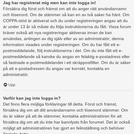
Jag har registrerat mig men kan inte logga in!
Försäkra dig först och främst om att du anger rätt användarnamn
och lösenord. Om de stämmer så kan en av två saker ha hänt. Om
COPPA-stöd är aktiverat och du under registreringen angav att du
är under 13 år så måste du följa instruktionerna du fått. Vissa forum
kräver också att nya registreringar aktiveras innan de kan
användas, antingen av dig själv eller av an administratör; denna
information visades under registreringen. Om du har fått ett e-
postmeddelande, följ instruktionerna i det. Om du inte fått ett e-
postmeddelande så kanske du angav en felaktig e-postadress eller
så fastnade e-postmeddelandet i ett skräppostfilter. Om du är säker
på att e-postadressen du angav var korrekt, kontakta en
administratör.
Upp
Varför kan jag inte logga in?
Det finns flera möjliga förklaringar till detta. Först och främst,
försäkra dig om att ditt användarnamn och lösenord stämmer. Om
du är säker på att de stämmer, kontakta administratören för att
försäkra dig om att du inte har bannlysts från forumet. Det är också
möjligt att administratören har gjort en felinställning och behöver