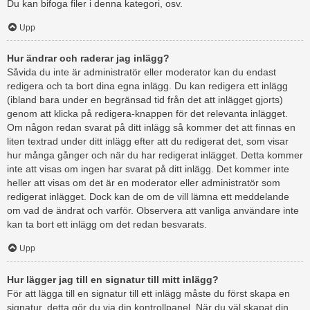
Du kan bifoga filer i denna kategori, osv.
Upp
Hur ändrar och raderar jag inlägg?
Såvida du inte är administratör eller moderator kan du endast
redigera och ta bort dina egna inlägg. Du kan redigera ett inlägg
(ibland bara under en begränsad tid från det att inlägget gjorts)
genom att klicka på redigera-knappen för det relevanta inlägget.
Om någon redan svarat på ditt inlägg så kommer det att finnas en
liten textrad under ditt inlägg efter att du redigerat det, som visar
hur många gånger och när du har redigerat inlägget. Detta kommer
inte att visas om ingen har svarat på ditt inlägg. Det kommer inte
heller att visas om det är en moderator eller administratör som
redigerat inlägget. Dock kan de om de vill lämna ett meddelande
om vad de ändrat och varför. Observera att vanliga användare inte
kan ta bort ett inlägg om det redan besvarats.
Upp
Hur lägger jag till en signatur till mitt inlägg?
För att lägga till en signatur till ett inlägg måste du först skapa en
signatur, detta gör du via din kontrollpanel. När du väl skapat din