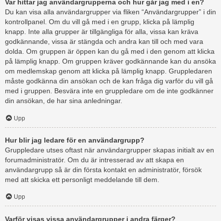
Var hittar jag användargrupperna och hur går jag med i en?
Du kan visa alla användargrupper via fliken “Användargrupper” i din
kontrollpanel. Om du vill gå med i en grupp, klicka på lämplig
knapp. Inte alla grupper är tillgängliga för alla, vissa kan kräva
godkännande, vissa är stängda och andra kan till och med vara
dolda. Om gruppen är öppen kan du gå med i den genom att klicka
på lämplig knapp. Om gruppen kräver godkännande kan du ansöka
om medlemskap genom att klicka på lämplig knapp. Gruppledaren
måste godkänna din ansökan och de kan fråga dig varför du vill gå
med i gruppen. Besvära inte en gruppledare om de inte godkänner
din ansökan, de har sina anledningar.
Upp
Hur blir jag ledare för en användargrupp?
Gruppledare utses oftast när användargrupper skapas initialt av en
forumadministratör. Om du är intresserad av att skapa en
användargrupp så är din första kontakt en administratör, försök
med att skicka ett personligt meddelande till dem.
Upp
Varför visas vissa användargrupper i andra färger?