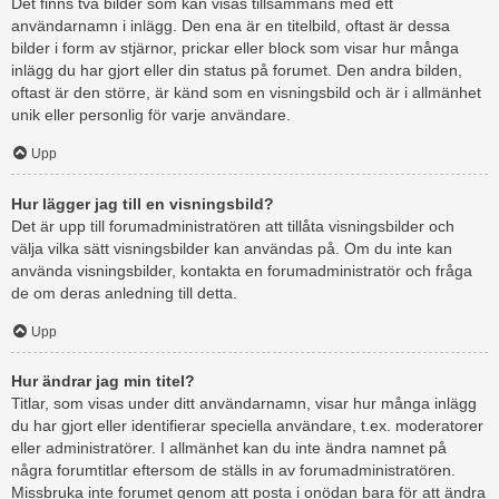
Det finns två bilder som kan visas tillsammans med ett
användarnamn i inlägg. Den ena är en titelbild, oftast är dessa
bilder i form av stjärnor, prickar eller block som visar hur många
inlägg du har gjort eller din status på forumet. Den andra bilden,
oftast är den större, är känd som en visningsbild och är i allmänhet
unik eller personlig för varje användare.
Upp
Hur lägger jag till en visningsbild?
Det är upp till forumadministratören att tillåta visningsbilder och
välja vilka sätt visningsbilder kan användas på. Om du inte kan
använda visningsbilder, kontakta en forumadministratör och fråga
de om deras anledning till detta.
Upp
Hur ändrar jag min titel?
Titlar, som visas under ditt användarnamn, visar hur många inlägg
du har gjort eller identifierar speciella användare, t.ex. moderatorer
eller administratörer. I allmänhet kan du inte ändra namnet på
några forumtitlar eftersom de ställs in av forumadministratören.
Missbruka inte forumet genom att posta i onödan bara för att ändra