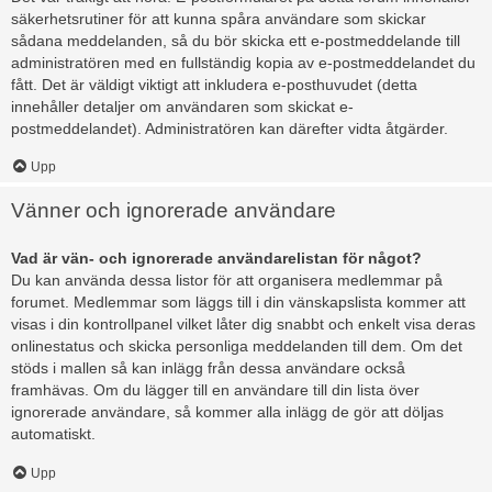
säkerhetsrutiner för att kunna spåra användare som skickar
sådana meddelanden, så du bör skicka ett e-postmeddelande till
administratören med en fullständig kopia av e-postmeddelandet du
fått. Det är väldigt viktigt att inkludera e-posthuvudet (detta
innehåller detaljer om användaren som skickat e-
postmeddelandet). Administratören kan därefter vidta åtgärder.
Upp
Vänner och ignorerade användare
Vad är vän- och ignorerade användarelistan för något?
Du kan använda dessa listor för att organisera medlemmar på
forumet. Medlemmar som läggs till i din vänskapslista kommer att
visas i din kontrollpanel vilket låter dig snabbt och enkelt visa deras
onlinestatus och skicka personliga meddelanden till dem. Om det
stöds i mallen så kan inlägg från dessa användare också
framhävas. Om du lägger till en användare till din lista över
ignorerade användare, så kommer alla inlägg de gör att döljas
automatiskt.
Upp