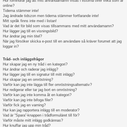
Hur förhindrar jag att mitt användarnamn visas i listorna över vilka som är
online?
Tiderna stämmer inte!
Jag ändrade tidszon men tiderna stämmer fortfarande inte!
Mitt språk finns inte med i listan!
Vad är det för bild som visas tillsammans med mitt användarnamn?
Hur lägger jag till en visningsbild?
Hur ändrar jag min titel?
När jag försöker skicka e-post till en användare så kräver forumet att jag
loggar in?
Tråd- och inläggsfrågor
Hur skapar jag en ny tråd i en kategori?
Hur ändrar och raderar jag inlägg?
Hur lägger jag till en signatur till mitt inlägg?
Hur skapar jag en omröstning?
Varför kan jag inte lägga till fler omröstningsalternativ?
Hur redigerar eller tar jag bort en omröstning?
Varför kan jag inte komma åt en kategori?
Varför kan jag inte bifoga filer?
Varför fick jag en varning?
Hur kan jag rapportera inlägg till en moderator?
Vad är “Spara”-knappen i trådformuläret till för?
Varför måste mitt inlägg godkännas?
Hur knuffar jag upp min tråd?