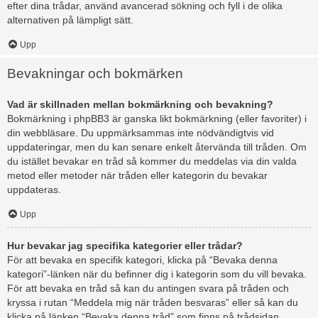
efter dina trådar, använd avancerad sökning och fyll i de olika
alternativen på lämpligt sätt.
Upp
Bevakningar och bokmärken
Vad är skillnaden mellan bokmärkning och bevakning?
Bokmärkning i phpBB3 är ganska likt bokmärkning (eller favoriter) i
din webbläsare. Du uppmärksammas inte nödvändigtvis vid
uppdateringar, men du kan senare enkelt återvända till tråden. Om
du istället bevakar en tråd så kommer du meddelas via din valda
metod eller metoder när tråden eller kategorin du bevakar
uppdateras.
Upp
Hur bevakar jag specifika kategorier eller trådar?
För att bevaka en specifik kategori, klicka på “Bevaka denna
kategori”-länken när du befinner dig i kategorin som du vill bevaka.
För att bevaka en tråd så kan du antingen svara på tråden och
kryssa i rutan “Meddela mig när tråden besvaras” eller så kan du
klicka på länken “Bevaka denna tråd” som finns på trådsidan.