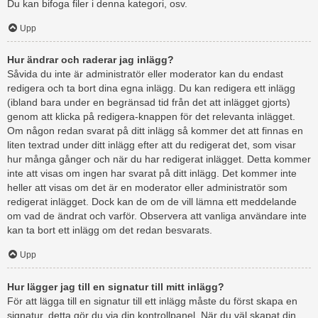
Du kan bifoga filer i denna kategori, osv.
Upp
Hur ändrar och raderar jag inlägg?
Såvida du inte är administratör eller moderator kan du endast
redigera och ta bort dina egna inlägg. Du kan redigera ett inlägg
(ibland bara under en begränsad tid från det att inlägget gjorts)
genom att klicka på redigera-knappen för det relevanta inlägget.
Om någon redan svarat på ditt inlägg så kommer det att finnas en
liten textrad under ditt inlägg efter att du redigerat det, som visar
hur många gånger och när du har redigerat inlägget. Detta kommer
inte att visas om ingen har svarat på ditt inlägg. Det kommer inte
heller att visas om det är en moderator eller administratör som
redigerat inlägget. Dock kan de om de vill lämna ett meddelande
om vad de ändrat och varför. Observera att vanliga användare inte
kan ta bort ett inlägg om det redan besvarats.
Upp
Hur lägger jag till en signatur till mitt inlägg?
För att lägga till en signatur till ett inlägg måste du först skapa en
signatur, detta gör du via din kontrollpanel. När du väl skapat din