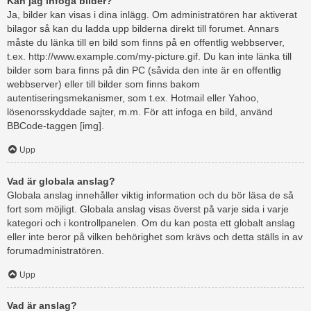
Kan jag infoga bilder?
Ja, bilder kan visas i dina inlägg. Om administratören har aktiverat
bilagor så kan du ladda upp bilderna direkt till forumet. Annars
måste du länka till en bild som finns på en offentlig webbserver,
t.ex. http://www.example.com/my-picture.gif. Du kan inte länka till
bilder som bara finns på din PC (såvida den inte är en offentlig
webbserver) eller till bilder som finns bakom
autentiseringsmekanismer, som t.ex. Hotmail eller Yahoo,
lösenorsskyddade sajter, m.m. För att infoga en bild, använd
BBCode-taggen [img].
Upp
Vad är globala anslag?
Globala anslag innehåller viktig information och du bör läsa de så
fort som möjligt. Globala anslag visas överst på varje sida i varje
kategori och i kontrollpanelen. Om du kan posta ett globalt anslag
eller inte beror på vilken behörighet som krävs och detta ställs in av
forumadministratören.
Upp
Vad är anslag?