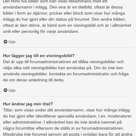
Det finns två bilder som kan visas tillsammans med ett
användarnamn i inlägg. Den ena är en titelbild, oftast är dessa
bilder i form av stjärnor, prickar eller block som visar hur många
inlägg du har gjort eller din status på forumet. Den andra bilden,
oftast är den större, är känd som en visningsbild och är i allmänhet
unik eller personlig för varje användare.
Upp
Hur lägger jag till en visningsbild?
Det är upp till forumadministratören att tillåta visningsbilder och
välja vilka sätt visningsbilder kan användas på. Om du inte kan
använda visningsbilder, kontakta en forumadministratör och fråga
de om deras anledning till detta.
Upp
Hur ändrar jag min titel?
Titlar, som visas under ditt användarnamn, visar hur många inlägg
du har gjort eller identifierar speciella användare, t.ex. moderatorer
eller administratörer. I allmänhet kan du inte ändra namnet på
några forumtitlar eftersom de ställs in av forumadministratören.
Missbruka inte forumet genom att posta i onödan bara för att ändra