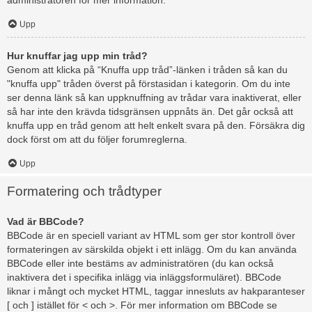
administratören för mer information.
Upp
Hur knuffar jag upp min tråd?
Genom att klicka på “Knuffa upp tråd”-länken i tråden så kan du
"knuffa upp" tråden överst på förstasidan i kategorin. Om du inte
ser denna länk så kan uppknuffning av trådar vara inaktiverat, eller
så har inte den krävda tidsgränsen uppnåts än. Det går också att
knuffa upp en tråd genom att helt enkelt svara på den. Försäkra dig
dock först om att du följer forumreglerna.
Upp
Formatering och trådtyper
Vad är BBCode?
BBCode är en speciell variant av HTML som ger stor kontroll över
formateringen av särskilda objekt i ett inlägg. Om du kan använda
BBCode eller inte bestäms av administratören (du kan också
inaktivera det i specifika inlägg via inläggsformuläret). BBCode
liknar i mångt och mycket HTML, taggar innesluts av hakparanteser
[ och ] istället för < och >. För mer information om BBCode se