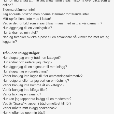
Hur förhindrar jag att mitt användarnamn visas i listorna över vilka som är
online?
Tiderna stämmer inte!
Jag ändrade tidszon men tiderna stämmer fortfarande inte!
Mitt språk finns inte med i listan!
Vad är det för bild som visas tillsammans med mitt användarnamn?
Hur lägger jag till en visningsbild?
Hur ändrar jag min titel?
När jag försöker skicka e-post till en användare så kräver forumet att jag
loggar in?
Tråd- och inläggsfrågor
Hur skapar jag en ny tråd i en kategori?
Hur ändrar och raderar jag inlägg?
Hur lägger jag till en signatur till mitt inlägg?
Hur skapar jag en omröstning?
Varför kan jag inte lägga till fler omröstningsalternativ?
Hur redigerar eller tar jag bort en omröstning?
Varför kan jag inte komma åt en kategori?
Varför kan jag inte bifoga filer?
Varför fick jag en varning?
Hur kan jag rapportera inlägg till en moderator?
Vad är “Spara”-knappen i trådformuläret till för?
Varför måste mitt inlägg godkännas?
Hur knuffar jag upp min tråd?