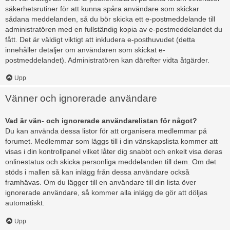
säkerhetsrutiner för att kunna spåra användare som skickar
sådana meddelanden, så du bör skicka ett e-postmeddelande till
administratören med en fullständig kopia av e-postmeddelandet du
fått. Det är väldigt viktigt att inkludera e-posthuvudet (detta
innehåller detaljer om användaren som skickat e-
postmeddelandet). Administratören kan därefter vidta åtgärder.
Upp
Vänner och ignorerade användare
Vad är vän- och ignorerade användarelistan för något?
Du kan använda dessa listor för att organisera medlemmar på
forumet. Medlemmar som läggs till i din vänskapslista kommer att
visas i din kontrollpanel vilket låter dig snabbt och enkelt visa deras
onlinestatus och skicka personliga meddelanden till dem. Om det
stöds i mallen så kan inlägg från dessa användare också
framhävas. Om du lägger till en användare till din lista över
ignorerade användare, så kommer alla inlägg de gör att döljas
automatiskt.
Upp