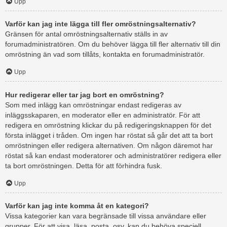
Upp
Varför kan jag inte lägga till fler omröstningsalternativ?
Gränsen för antal omröstningsalternativ ställs in av
forumadministratören. Om du behöver lägga till fler alternativ till din
omröstning än vad som tillåts, kontakta en forumadministratör.
Upp
Hur redigerar eller tar jag bort en omröstning?
Som med inlägg kan omröstningar endast redigeras av
inläggsskaparen, en moderator eller en administratör. För att
redigera en omröstning klickar du på redigeringsknappen för det
första inlägget i tråden. Om ingen har röstat så går det att ta bort
omröstningen eller redigera alternativen. Om någon däremot har
röstat så kan endast moderatorer och administratörer redigera eller
ta bort omröstningen. Detta för att förhindra fusk.
Upp
Varför kan jag inte komma åt en kategori?
Vissa kategorier kan vara begränsade till vissa användare eller
grupper. För att visa, läsa, posta, osv. kan du behöva speciell