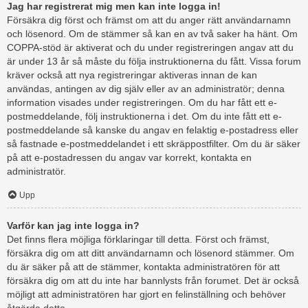
Jag har registrerat mig men kan inte logga in!
Försäkra dig först och främst om att du anger rätt användarnamn
och lösenord. Om de stämmer så kan en av två saker ha hänt. Om
COPPA-stöd är aktiverat och du under registreringen angav att du
är under 13 år så måste du följa instruktionerna du fått. Vissa forum
kräver också att nya registreringar aktiveras innan de kan
användas, antingen av dig själv eller av an administratör; denna
information visades under registreringen. Om du har fått ett e-
postmeddelande, följ instruktionerna i det. Om du inte fått ett e-
postmeddelande så kanske du angav en felaktig e-postadress eller
så fastnade e-postmeddelandet i ett skräppostfilter. Om du är säker
på att e-postadressen du angav var korrekt, kontakta en
administratör.
Upp
Varför kan jag inte logga in?
Det finns flera möjliga förklaringar till detta. Först och främst,
försäkra dig om att ditt användarnamn och lösenord stämmer. Om
du är säker på att de stämmer, kontakta administratören för att
försäkra dig om att du inte har bannlysts från forumet. Det är också
möjligt att administratören har gjort en felinställning och behöver