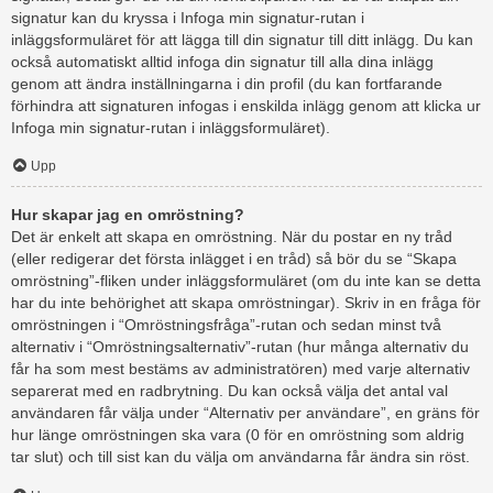
signatur kan du kryssa i Infoga min signatur-rutan i
inläggsformuläret för att lägga till din signatur till ditt inlägg. Du kan
också automatiskt alltid infoga din signatur till alla dina inlägg
genom att ändra inställningarna i din profil (du kan fortfarande
förhindra att signaturen infogas i enskilda inlägg genom att klicka ur
Infoga min signatur-rutan i inläggsformuläret).
Upp
Hur skapar jag en omröstning?
Det är enkelt att skapa en omröstning. När du postar en ny tråd
(eller redigerar det första inlägget i en tråd) så bör du se “Skapa
omröstning”-fliken under inläggsformuläret (om du inte kan se detta
har du inte behörighet att skapa omröstningar). Skriv in en fråga för
omröstningen i “Omröstningsfråga”-rutan och sedan minst två
alternativ i “Omröstningsalternativ”-rutan (hur många alternativ du
får ha som mest bestäms av administratören) med varje alternativ
separerat med en radbrytning. Du kan också välja det antal val
användaren får välja under “Alternativ per användare”, en gräns för
hur länge omröstningen ska vara (0 för en omröstning som aldrig
tar slut) och till sist kan du välja om användarna får ändra sin röst.