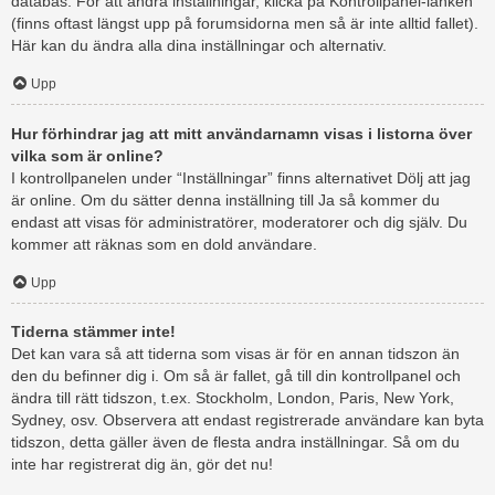
databas. För att ändra inställningar, klicka på Kontrollpanel-länken
(finns oftast längst upp på forumsidorna men så är inte alltid fallet).
Här kan du ändra alla dina inställningar och alternativ.
Upp
Hur förhindrar jag att mitt användarnamn visas i listorna över
vilka som är online?
I kontrollpanelen under “Inställningar” finns alternativet Dölj att jag
är online. Om du sätter denna inställning till Ja så kommer du
endast att visas för administratörer, moderatorer och dig själv. Du
kommer att räknas som en dold användare.
Upp
Tiderna stämmer inte!
Det kan vara så att tiderna som visas är för en annan tidszon än
den du befinner dig i. Om så är fallet, gå till din kontrollpanel och
ändra till rätt tidszon, t.ex. Stockholm, London, Paris, New York,
Sydney, osv. Observera att endast registrerade användare kan byta
tidszon, detta gäller även de flesta andra inställningar. Så om du
inte har registrerat dig än, gör det nu!