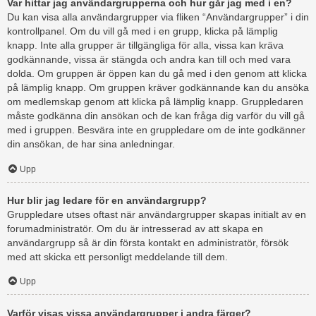
Var hittar jag användargrupperna och hur går jag med i en?
Du kan visa alla användargrupper via fliken “Användargrupper” i din
kontrollpanel. Om du vill gå med i en grupp, klicka på lämplig
knapp. Inte alla grupper är tillgängliga för alla, vissa kan kräva
godkännande, vissa är stängda och andra kan till och med vara
dolda. Om gruppen är öppen kan du gå med i den genom att klicka
på lämplig knapp. Om gruppen kräver godkännande kan du ansöka
om medlemskap genom att klicka på lämplig knapp. Gruppledaren
måste godkänna din ansökan och de kan fråga dig varför du vill gå
med i gruppen. Besvära inte en gruppledare om de inte godkänner
din ansökan, de har sina anledningar.
Upp
Hur blir jag ledare för en användargrupp?
Gruppledare utses oftast när användargrupper skapas initialt av en
forumadministratör. Om du är intresserad av att skapa en
användargrupp så är din första kontakt en administratör, försök
med att skicka ett personligt meddelande till dem.
Upp
Varför visas vissa användargrupper i andra färger?