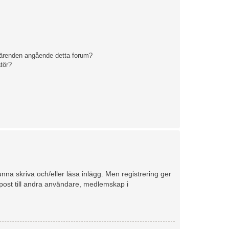
 ärenden angående detta forum?
tör?
unna skriva och/eller läsa inlägg. Men registrering ger
e-post till andra användare, medlemskap i