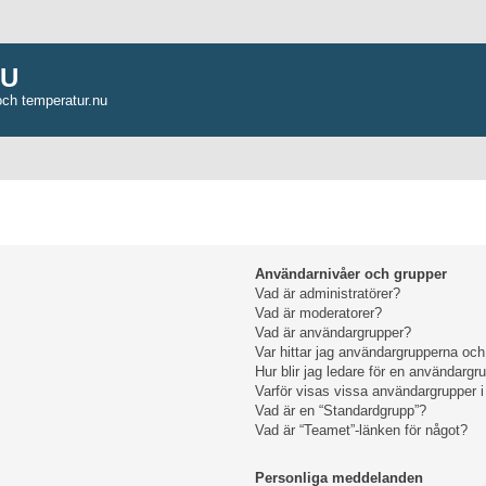
NU
och temperatur.nu
Användarnivåer och grupper
Vad är administratörer?
Vad är moderatorer?
Vad är användargrupper?
Var hittar jag användargrupperna och
Hur blir jag ledare för en användargr
Varför visas vissa användargrupper i
Vad är en “Standardgrupp”?
Vad är “Teamet”-länken för något?
Personliga meddelanden