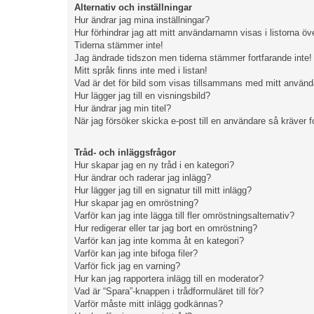
Alternativ och inställningar
Hur ändrar jag mina inställningar?
Hur förhindrar jag att mitt användarnamn visas i listorna öv
Tiderna stämmer inte!
Jag ändrade tidszon men tiderna stämmer fortfarande inte!
Mitt språk finns inte med i listan!
Vad är det för bild som visas tillsammans med mitt anvä
Hur lägger jag till en visningsbild?
Hur ändrar jag min titel?
När jag försöker skicka e-post till en användare så kräver f
Tråd- och inläggsfrågor
Hur skapar jag en ny tråd i en kategori?
Hur ändrar och raderar jag inlägg?
Hur lägger jag till en signatur till mitt inlägg?
Hur skapar jag en omröstning?
Varför kan jag inte lägga till fler omröstningsalternativ?
Hur redigerar eller tar jag bort en omröstning?
Varför kan jag inte komma åt en kategori?
Varför kan jag inte bifoga filer?
Varför fick jag en varning?
Hur kan jag rapportera inlägg till en moderator?
Vad är “Spara”-knappen i trådformuläret till för?
Varför måste mitt inlägg godkännas?