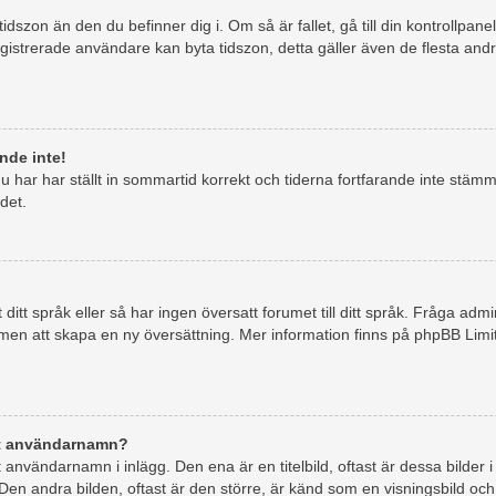
dszon än den du befinner dig i. Om så är fallet, gå till din kontrollpanel
istrerade användare kan byta tidszon, detta gäller även de flesta andra 
nde inte!
du har har ställt in sommartid korrekt och tiderna fortfarande inte stämm
det.
at ditt språk eller så har ingen översatt forumet till ditt språk. Fråga a
ommen att skapa en ny översättning. Mer information finns på phpBB Lim
itt användarnamn?
användarnamn i inlägg. Den ena är en titelbild, oftast är dessa bilder i 
Den andra bilden, oftast är den större, är känd som en visningsbild och ä