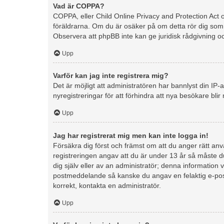
Vad är COPPA?
COPPA, eller Child Online Privacy and Protection Act of
föräldrarna. Om du är osäker på om detta rör dig som fö
Observera att phpBB inte kan ge juridisk rådgivning o
Upp
Varför kan jag inte registrera mig?
Det är möjligt att administratören har bannlyst din I
nyregistreringar för att förhindra att nya besökare bli
Upp
Jag har registrerat mig men kan inte logga in!
Försäkra dig först och främst om att du anger rätt 
registreringen angav att du är under 13 år så måste du
dig själv eller av an administratör; denna information 
postmeddelande så kanske du angav en felaktig e-post
korrekt, kontakta en administratör.
Upp