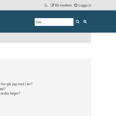
Bli medlem
Logga in
Sök
Avancerad söknin
 hur går jag med i en?
upp?
 andra färger?