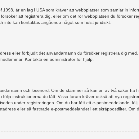
 1998, är en lag i USA som kräver att webbplatser som samlar in informat
rsöker att registrera dig, eller om det rör webbplatsen du försöker regi
ch inte kan kontaktas angående något som helst juridiskt.
P-adress eller förbjudit det användarnamn du försöker registrera dig me
r medlemmar. Kontakta en administratör för hjälp.
användarnamn och lösenord. Om de stämmer så kan en av två saker ha 
 följa instruktionerna du fått. Vissa forum kräver också att nya regist
visades under registreringen. Om du har fått ett e-postmeddelande, följ in
adress eller så fastnade e-postmeddelandet i ett skräppostfilter. Om 