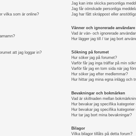
Jag kan inte skicka personliga medd
Jag får oönskade personliga meddel
er vilka som är online?
Jag har fått skräppost eller anstötl
Vänner och ignorerade användare
Vad är vän- och ignorerade användare
ndarnamn?
Hur lägger jag till / tar jag bort anv
Sökning på forumet
orumet att jag loggar in?
Hur söker jag på forumet?
Varför får jag inga träffar på min sök
Varför får jag en tom sida när jag fö
Hur söker jag efter medlemmar?
Hur hittar jag mina egna inlägg och t
Bevakningar och bokmärken
Vad är skillnaden mellan bokmärkni
Hur bevakar jag specifika kategorier 
Hur bevakar jag specifika kategorier 
Hur tar jag bort mina bevakningar?
Bilagor
Vilka bilagor tillåts på detta forum?