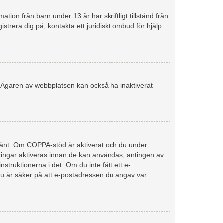
ion från barn under 13 år har skriftligt tillstånd från
strera dig på, kontakta ett juridiskt ombud för hjälp.
d. Ägaren av webbplatsen kan också ha inaktiverat
hänt. Om COPPA-stöd är aktiverat och du under
reringar aktiveras innan de kan användas, antingen av
struktionerna i det. Om du inte fått ett e-
du är säker på att e-postadressen du angav var