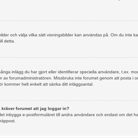
gsbilder och välja vilka sätt visningsbilder kan användas på. Om du inte 
l detta.
nga inlägg du har gjort eller identifierar speciella användare, t.ex. mod
n av forumadministratören. Missbruka inte forumet genom att posta i onö
ör kommer helt enkelt att sänka ditt inläggsantal.
 kräver forumet att jag loggar in?
et inbygga e-postformuläret till andra användare och endast om det har 
räppost.