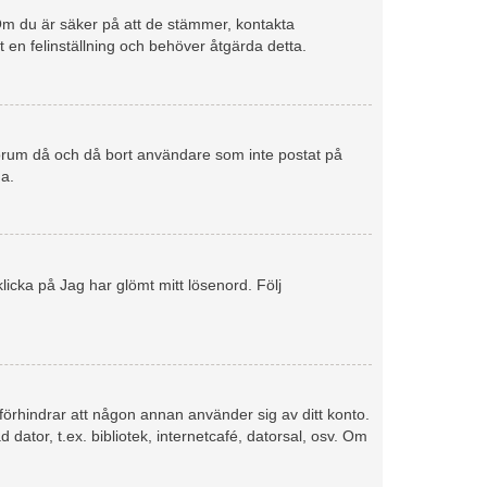
. Om du är säker på att de stämmer, kontakta
rt en felinställning och behöver åtgärda detta.
 forum då och då bort användare som inte postat på
na.
licka på Jag har glömt mitt lösenord. Följ
 förhindrar att någon annan använder sig av ditt konto.
dator, t.ex. bibliotek, internetcafé, datorsal, osv. Om