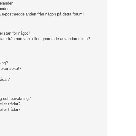
elanden!
anden!
iga e-postmeddelanden från någon på detta forum!
listan för något?
ändare från min vän- eller ignorerade användareslista?
ning?
rsöker söka!?
rådar?
ng och bevakning?
eller trådar?
eller trådar?