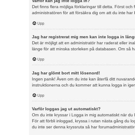
Varför kan jag inte logga in?
Det finns flera möjliga förklaringar till detta. Först
administratören för att försäkra dig om att du inte har
Upp
Jag har registrerat mig men kan inte logga in läng
Det är möjligt att en administratör har raderat eller
länge för att minska storleken på databasen. Om så har
Upp
Jag har glömt bort mitt lösenord!
Ingen panik! Även om du inte kan återfå ditt nuvarande 
instruktionerna och du kommer att kunna logga in igen
Upp
Varför loggas jag ut automatiskt?
Om du inte kryssar i Logga in mig automatiskt när du l
För att förbli inloggad, kryssa i rutan nästa gång du 
du inte ser denna kryssruta så har forumadministratör