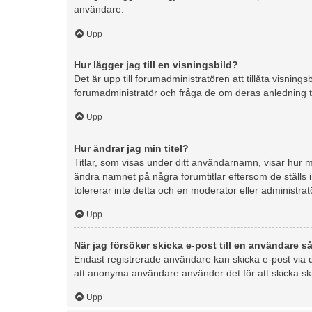
användare.
Upp
Hur lägger jag till en visningsbild?
Det är upp till forumadministratören att tillåta visnin
forumadministratör och fråga de om deras anledning til
Upp
Hur ändrar jag min titel?
Titlar, som visas under ditt användarnamn, visar hur må
ändra namnet på några forumtitlar eftersom de ställs i
tolererar inte detta och en moderator eller administrat
Upp
När jag försöker skicka e-post till en användare så
Endast registrerade användare kan skicka e-post via d
att anonyma användare använder det för att skicka sk
Upp