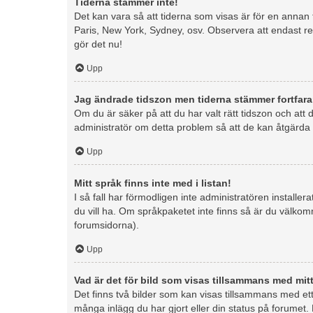
Tiderna stämmer inte!
Det kan vara så att tiderna som visas är för en annan ti
Paris, New York, Sydney, osv. Observera att endast reg
gör det nu!
Upp
Jag ändrade tidszon men tiderna stämmer fortfara
Om du är säker på att du har valt rätt tidszon och att 
administratör om detta problem så att de kan åtgärda 
Upp
Mitt språk finns inte med i listan!
I så fall har förmodligen inte administratören installer
du vill ha. Om språkpaketet inte finns så är du välk
forumsidorna).
Upp
Vad är det för bild som visas tillsammans med m
Det finns två bilder som kan visas tillsammans med ett 
många inlägg du har gjort eller din status på forumet. 