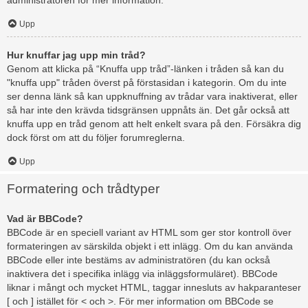
administratören för mer information.
Upp
Hur knuffar jag upp min tråd?
Genom att klicka på “Knuffa upp tråd”-länken i tråden så kan du
"knuffa upp" tråden överst på förstasidan i kategorin. Om du inte
ser denna länk så kan uppknuffning av trådar vara inaktiverat, eller
så har inte den krävda tidsgränsen uppnåts än. Det går också att
knuffa upp en tråd genom att helt enkelt svara på den. Försäkra dig
dock först om att du följer forumreglerna.
Upp
Formatering och trådtyper
Vad är BBCode?
BBCode är en speciell variant av HTML som ger stor kontroll över
formateringen av särskilda objekt i ett inlägg. Om du kan använda
BBCode eller inte bestäms av administratören (du kan också
inaktivera det i specifika inlägg via inläggsformuläret). BBCode
liknar i mångt och mycket HTML, taggar innesluts av hakparanteser
[ och ] istället för < och >. För mer information om BBCode se