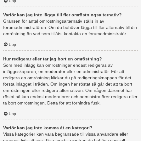
Upp
Varför kan jag inte lägga till fler omröstningsalternativ?
Gränsen för antal omröstningsalternativ ställs in av
forumadministratören. Om du behöver lägga till fler alternativ till din
omröstning än vad som tillåts, kontakta en forumadministratör.
Upp
Hur redigerar eller tar jag bort en omröstning?
Som med inlägg kan omröstningar endast redigeras av
inläggsskaparen, en moderator eller en administratör. För att
redigera en omröstning klickar du på redigeringsknappen för det
första inlägget i tråden. Om ingen har röstat så går det att ta bort
omröstningen eller redigera alternativen. Om någon däremot har
röstat så kan endast moderatorer och administratörer redigera eller
ta bort omröstningen. Detta för att förhindra fusk.
Upp
Varför kan jag inte komma åt en kategori?
Vissa kategorier kan vara begränsade till vissa användare eller
grupper. För att visa, läsa, posta, osv. kan du behöva speciell