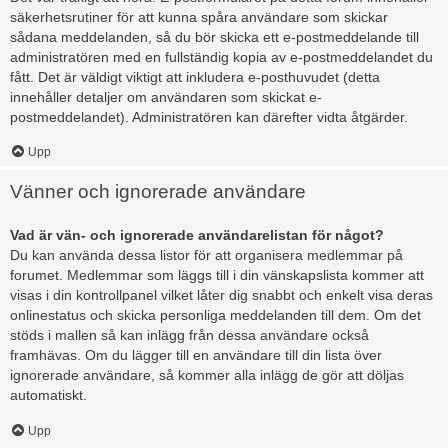
säkerhetsrutiner för att kunna spåra användare som skickar
sådana meddelanden, så du bör skicka ett e-postmeddelande till
administratören med en fullständig kopia av e-postmeddelandet du
fått. Det är väldigt viktigt att inkludera e-posthuvudet (detta
innehåller detaljer om användaren som skickat e-
postmeddelandet). Administratören kan därefter vidta åtgärder.
Upp
Vänner och ignorerade användare
Vad är vän- och ignorerade användarelistan för något?
Du kan använda dessa listor för att organisera medlemmar på
forumet. Medlemmar som läggs till i din vänskapslista kommer att
visas i din kontrollpanel vilket låter dig snabbt och enkelt visa deras
onlinestatus och skicka personliga meddelanden till dem. Om det
stöds i mallen så kan inlägg från dessa användare också
framhävas. Om du lägger till en användare till din lista över
ignorerade användare, så kommer alla inlägg de gör att döljas
automatiskt.
Upp