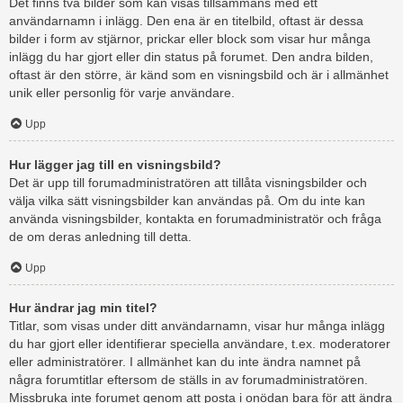
Det finns två bilder som kan visas tillsammans med ett
användarnamn i inlägg. Den ena är en titelbild, oftast är dessa
bilder i form av stjärnor, prickar eller block som visar hur många
inlägg du har gjort eller din status på forumet. Den andra bilden,
oftast är den större, är känd som en visningsbild och är i allmänhet
unik eller personlig för varje användare.
Upp
Hur lägger jag till en visningsbild?
Det är upp till forumadministratören att tillåta visningsbilder och
välja vilka sätt visningsbilder kan användas på. Om du inte kan
använda visningsbilder, kontakta en forumadministratör och fråga
de om deras anledning till detta.
Upp
Hur ändrar jag min titel?
Titlar, som visas under ditt användarnamn, visar hur många inlägg
du har gjort eller identifierar speciella användare, t.ex. moderatorer
eller administratörer. I allmänhet kan du inte ändra namnet på
några forumtitlar eftersom de ställs in av forumadministratören.
Missbruka inte forumet genom att posta i onödan bara för att ändra