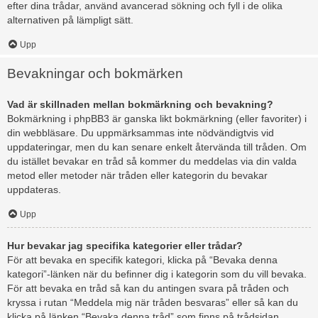
efter dina trådar, använd avancerad sökning och fyll i de olika
alternativen på lämpligt sätt.
Upp
Bevakningar och bokmärken
Vad är skillnaden mellan bokmärkning och bevakning?
Bokmärkning i phpBB3 är ganska likt bokmärkning (eller favoriter) i
din webbläsare. Du uppmärksammas inte nödvändigtvis vid
uppdateringar, men du kan senare enkelt återvända till tråden. Om
du istället bevakar en tråd så kommer du meddelas via din valda
metod eller metoder när tråden eller kategorin du bevakar
uppdateras.
Upp
Hur bevakar jag specifika kategorier eller trådar?
För att bevaka en specifik kategori, klicka på “Bevaka denna
kategori”-länken när du befinner dig i kategorin som du vill bevaka.
För att bevaka en tråd så kan du antingen svara på tråden och
kryssa i rutan “Meddela mig när tråden besvaras” eller så kan du
klicka på länken “Bevaka denna tråd” som finns på trådsidan.