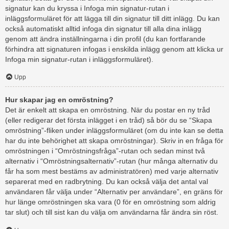
signatur kan du kryssa i Infoga min signatur-rutan i
inläggsformuläret för att lägga till din signatur till ditt inlägg. Du kan
också automatiskt alltid infoga din signatur till alla dina inlägg
genom att ändra inställningarna i din profil (du kan fortfarande
förhindra att signaturen infogas i enskilda inlägg genom att klicka ur
Infoga min signatur-rutan i inläggsformuläret).
Upp
Hur skapar jag en omröstning?
Det är enkelt att skapa en omröstning. När du postar en ny tråd
(eller redigerar det första inlägget i en tråd) så bör du se “Skapa
omröstning”-fliken under inläggsformuläret (om du inte kan se detta
har du inte behörighet att skapa omröstningar). Skriv in en fråga för
omröstningen i “Omröstningsfråga”-rutan och sedan minst två
alternativ i “Omröstningsalternativ”-rutan (hur många alternativ du
får ha som mest bestäms av administratören) med varje alternativ
separerat med en radbrytning. Du kan också välja det antal val
användaren får välja under “Alternativ per användare”, en gräns för
hur länge omröstningen ska vara (0 för en omröstning som aldrig
tar slut) och till sist kan du välja om användarna får ändra sin röst.