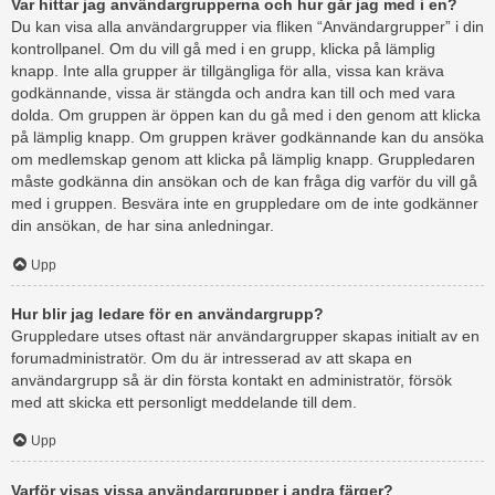
Var hittar jag användargrupperna och hur går jag med i en?
Du kan visa alla användargrupper via fliken “Användargrupper” i din
kontrollpanel. Om du vill gå med i en grupp, klicka på lämplig
knapp. Inte alla grupper är tillgängliga för alla, vissa kan kräva
godkännande, vissa är stängda och andra kan till och med vara
dolda. Om gruppen är öppen kan du gå med i den genom att klicka
på lämplig knapp. Om gruppen kräver godkännande kan du ansöka
om medlemskap genom att klicka på lämplig knapp. Gruppledaren
måste godkänna din ansökan och de kan fråga dig varför du vill gå
med i gruppen. Besvära inte en gruppledare om de inte godkänner
din ansökan, de har sina anledningar.
Upp
Hur blir jag ledare för en användargrupp?
Gruppledare utses oftast när användargrupper skapas initialt av en
forumadministratör. Om du är intresserad av att skapa en
användargrupp så är din första kontakt en administratör, försök
med att skicka ett personligt meddelande till dem.
Upp
Varför visas vissa användargrupper i andra färger?