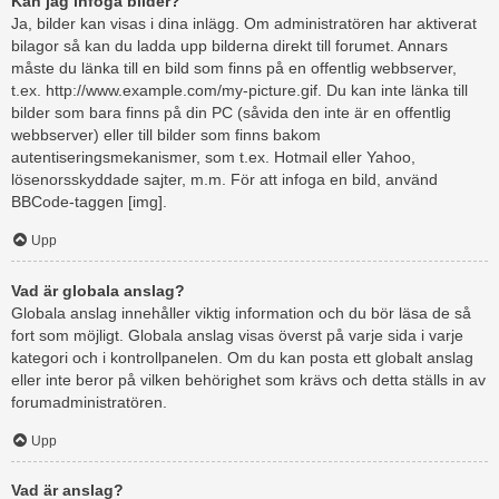
Kan jag infoga bilder?
Ja, bilder kan visas i dina inlägg. Om administratören har aktiverat
bilagor så kan du ladda upp bilderna direkt till forumet. Annars
måste du länka till en bild som finns på en offentlig webbserver,
t.ex. http://www.example.com/my-picture.gif. Du kan inte länka till
bilder som bara finns på din PC (såvida den inte är en offentlig
webbserver) eller till bilder som finns bakom
autentiseringsmekanismer, som t.ex. Hotmail eller Yahoo,
lösenorsskyddade sajter, m.m. För att infoga en bild, använd
BBCode-taggen [img].
Upp
Vad är globala anslag?
Globala anslag innehåller viktig information och du bör läsa de så
fort som möjligt. Globala anslag visas överst på varje sida i varje
kategori och i kontrollpanelen. Om du kan posta ett globalt anslag
eller inte beror på vilken behörighet som krävs och detta ställs in av
forumadministratören.
Upp
Vad är anslag?