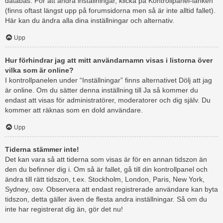
databas. För att ändra inställningar, klicka på Kontrollpanel-länken
(finns oftast längst upp på forumsidorna men så är inte alltid fallet).
Här kan du ändra alla dina inställningar och alternativ.
Upp
Hur förhindrar jag att mitt användarnamn visas i listorna över
vilka som är online?
I kontrollpanelen under “Inställningar” finns alternativet Dölj att jag
är online. Om du sätter denna inställning till Ja så kommer du
endast att visas för administratörer, moderatorer och dig själv. Du
kommer att räknas som en dold användare.
Upp
Tiderna stämmer inte!
Det kan vara så att tiderna som visas är för en annan tidszon än
den du befinner dig i. Om så är fallet, gå till din kontrollpanel och
ändra till rätt tidszon, t.ex. Stockholm, London, Paris, New York,
Sydney, osv. Observera att endast registrerade användare kan byta
tidszon, detta gäller även de flesta andra inställningar. Så om du
inte har registrerat dig än, gör det nu!