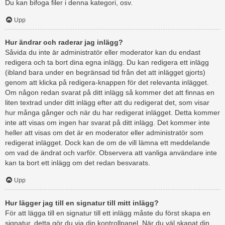
Du kan bifoga filer i denna kategori, osv.
Upp
Hur ändrar och raderar jag inlägg?
Såvida du inte är administratör eller moderator kan du endast
redigera och ta bort dina egna inlägg. Du kan redigera ett inlägg
(ibland bara under en begränsad tid från det att inlägget gjorts)
genom att klicka på redigera-knappen för det relevanta inlägget.
Om någon redan svarat på ditt inlägg så kommer det att finnas en
liten textrad under ditt inlägg efter att du redigerat det, som visar
hur många gånger och när du har redigerat inlägget. Detta kommer
inte att visas om ingen har svarat på ditt inlägg. Det kommer inte
heller att visas om det är en moderator eller administratör som
redigerat inlägget. Dock kan de om de vill lämna ett meddelande
om vad de ändrat och varför. Observera att vanliga användare inte
kan ta bort ett inlägg om det redan besvarats.
Upp
Hur lägger jag till en signatur till mitt inlägg?
För att lägga till en signatur till ett inlägg måste du först skapa en
signatur, detta gör du via din kontrollpanel. När du väl skapat din