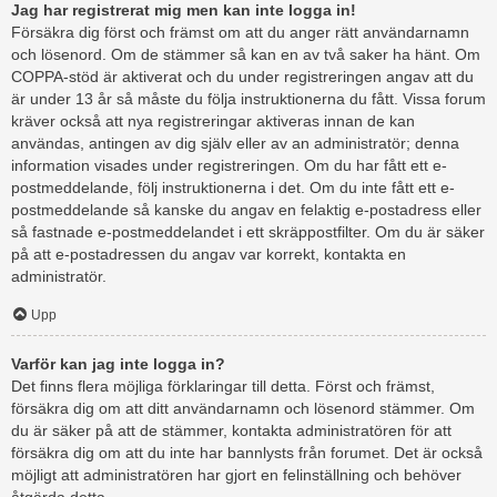
Jag har registrerat mig men kan inte logga in!
Försäkra dig först och främst om att du anger rätt användarnamn
och lösenord. Om de stämmer så kan en av två saker ha hänt. Om
COPPA-stöd är aktiverat och du under registreringen angav att du
är under 13 år så måste du följa instruktionerna du fått. Vissa forum
kräver också att nya registreringar aktiveras innan de kan
användas, antingen av dig själv eller av an administratör; denna
information visades under registreringen. Om du har fått ett e-
postmeddelande, följ instruktionerna i det. Om du inte fått ett e-
postmeddelande så kanske du angav en felaktig e-postadress eller
så fastnade e-postmeddelandet i ett skräppostfilter. Om du är säker
på att e-postadressen du angav var korrekt, kontakta en
administratör.
Upp
Varför kan jag inte logga in?
Det finns flera möjliga förklaringar till detta. Först och främst,
försäkra dig om att ditt användarnamn och lösenord stämmer. Om
du är säker på att de stämmer, kontakta administratören för att
försäkra dig om att du inte har bannlysts från forumet. Det är också
möjligt att administratören har gjort en felinställning och behöver