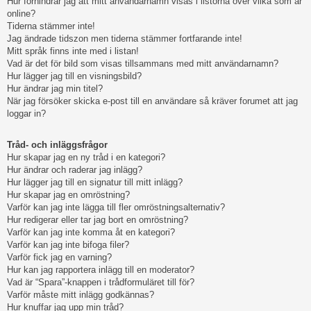
Hur förhindrar jag att mitt användarnamn visas i listorna över vilka som är
online?
Tiderna stämmer inte!
Jag ändrade tidszon men tiderna stämmer fortfarande inte!
Mitt språk finns inte med i listan!
Vad är det för bild som visas tillsammans med mitt användarnamn?
Hur lägger jag till en visningsbild?
Hur ändrar jag min titel?
När jag försöker skicka e-post till en användare så kräver forumet att jag
loggar in?
Tråd- och inläggsfrågor
Hur skapar jag en ny tråd i en kategori?
Hur ändrar och raderar jag inlägg?
Hur lägger jag till en signatur till mitt inlägg?
Hur skapar jag en omröstning?
Varför kan jag inte lägga till fler omröstningsalternativ?
Hur redigerar eller tar jag bort en omröstning?
Varför kan jag inte komma åt en kategori?
Varför kan jag inte bifoga filer?
Varför fick jag en varning?
Hur kan jag rapportera inlägg till en moderator?
Vad är “Spara”-knappen i trådformuläret till för?
Varför måste mitt inlägg godkännas?
Hur knuffar jag upp min tråd?