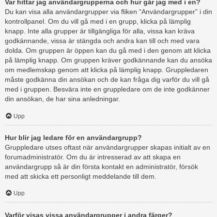
Var hittar jag användargrupperna och hur går jag med i en?
Du kan visa alla användargrupper via fliken “Användargrupper” i din
kontrollpanel. Om du vill gå med i en grupp, klicka på lämplig
knapp. Inte alla grupper är tillgängliga för alla, vissa kan kräva
godkännande, vissa är stängda och andra kan till och med vara
dolda. Om gruppen är öppen kan du gå med i den genom att klicka
på lämplig knapp. Om gruppen kräver godkännande kan du ansöka
om medlemskap genom att klicka på lämplig knapp. Gruppledaren
måste godkänna din ansökan och de kan fråga dig varför du vill gå
med i gruppen. Besvära inte en gruppledare om de inte godkänner
din ansökan, de har sina anledningar.
Upp
Hur blir jag ledare för en användargrupp?
Gruppledare utses oftast när användargrupper skapas initialt av en
forumadministratör. Om du är intresserad av att skapa en
användargrupp så är din första kontakt en administratör, försök
med att skicka ett personligt meddelande till dem.
Upp
Varför visas vissa användargrupper i andra färger?