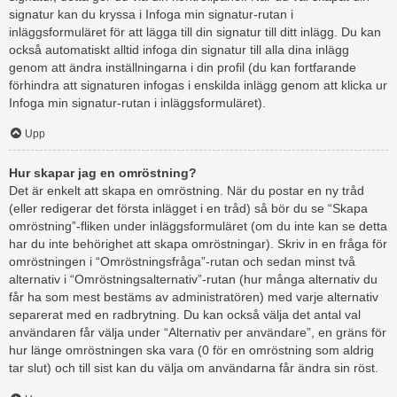
signatur kan du kryssa i Infoga min signatur-rutan i
inläggsformuläret för att lägga till din signatur till ditt inlägg. Du kan
också automatiskt alltid infoga din signatur till alla dina inlägg
genom att ändra inställningarna i din profil (du kan fortfarande
förhindra att signaturen infogas i enskilda inlägg genom att klicka ur
Infoga min signatur-rutan i inläggsformuläret).
Upp
Hur skapar jag en omröstning?
Det är enkelt att skapa en omröstning. När du postar en ny tråd
(eller redigerar det första inlägget i en tråd) så bör du se “Skapa
omröstning”-fliken under inläggsformuläret (om du inte kan se detta
har du inte behörighet att skapa omröstningar). Skriv in en fråga för
omröstningen i “Omröstningsfråga”-rutan och sedan minst två
alternativ i “Omröstningsalternativ”-rutan (hur många alternativ du
får ha som mest bestäms av administratören) med varje alternativ
separerat med en radbrytning. Du kan också välja det antal val
användaren får välja under “Alternativ per användare”, en gräns för
hur länge omröstningen ska vara (0 för en omröstning som aldrig
tar slut) och till sist kan du välja om användarna får ändra sin röst.