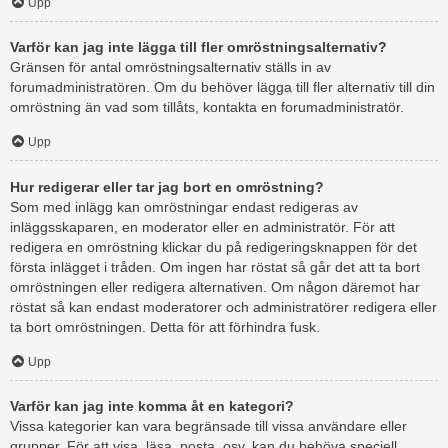
Upp
Varför kan jag inte lägga till fler omröstningsalternativ?
Gränsen för antal omröstningsalternativ ställs in av
forumadministratören. Om du behöver lägga till fler alternativ till din
omröstning än vad som tillåts, kontakta en forumadministratör.
Upp
Hur redigerar eller tar jag bort en omröstning?
Som med inlägg kan omröstningar endast redigeras av
inläggsskaparen, en moderator eller en administratör. För att
redigera en omröstning klickar du på redigeringsknappen för det
första inlägget i tråden. Om ingen har röstat så går det att ta bort
omröstningen eller redigera alternativen. Om någon däremot har
röstat så kan endast moderatorer och administratörer redigera eller
ta bort omröstningen. Detta för att förhindra fusk.
Upp
Varför kan jag inte komma åt en kategori?
Vissa kategorier kan vara begränsade till vissa användare eller
grupper. För att visa, läsa, posta, osv. kan du behöva speciell