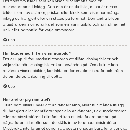
Det finns två bilder som kan visas tillsammans med ett
användarnamn i inlägg. Den ena är en titelbild, oftast är dessa
bilder i form av stjärnor, prickar eller block som visar hur många
inlägg du har gjort eller din status på forumet. Den andra bilden,
oftast är den större, är känd som en visningsbild och är i allmänhet
unik eller personlig för varje användare.
Upp
Hur lägger jag till en visningsbild?
Det är upp till forumadministratören att tillåta visningsbilder och
välja vilka sätt visningsbilder kan användas på. Om du inte kan
använda visningsbilder, kontakta en forumadministratör och fråga
de om deras anledning till detta.
Upp
Hur ändrar jag min titel?
Titlar, som visas under ditt användarnamn, visar hur många inlägg
du har gjort eller identifierar speciella användare, t.ex. moderatorer
eller administratörer. I allmänhet kan du inte ändra namnet på
några forumtitlar eftersom de ställs in av forumadministratören.
Missbruka inte forumet genom att posta i onödan bara för att ändra