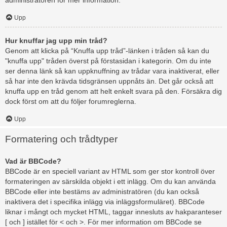
administratören för mer information.
Upp
Hur knuffar jag upp min tråd?
Genom att klicka på “Knuffa upp tråd”-länken i tråden så kan du
"knuffa upp" tråden överst på förstasidan i kategorin. Om du inte
ser denna länk så kan uppknuffning av trådar vara inaktiverat, eller
så har inte den krävda tidsgränsen uppnåts än. Det går också att
knuffa upp en tråd genom att helt enkelt svara på den. Försäkra dig
dock först om att du följer forumreglerna.
Upp
Formatering och trådtyper
Vad är BBCode?
BBCode är en speciell variant av HTML som ger stor kontroll över
formateringen av särskilda objekt i ett inlägg. Om du kan använda
BBCode eller inte bestäms av administratören (du kan också
inaktivera det i specifika inlägg via inläggsformuläret). BBCode
liknar i mångt och mycket HTML, taggar innesluts av hakparanteser
[ och ] istället för < och >. För mer information om BBCode se