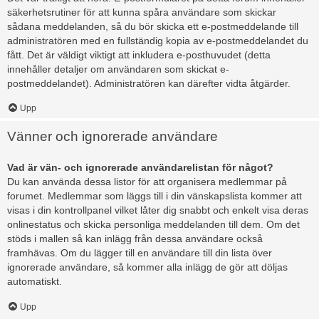
säkerhetsrutiner för att kunna spåra användare som skickar
sådana meddelanden, så du bör skicka ett e-postmeddelande till
administratören med en fullständig kopia av e-postmeddelandet du
fått. Det är väldigt viktigt att inkludera e-posthuvudet (detta
innehåller detaljer om användaren som skickat e-
postmeddelandet). Administratören kan därefter vidta åtgärder.
Upp
Vänner och ignorerade användare
Vad är vän- och ignorerade användarelistan för något?
Du kan använda dessa listor för att organisera medlemmar på
forumet. Medlemmar som läggs till i din vänskapslista kommer att
visas i din kontrollpanel vilket låter dig snabbt och enkelt visa deras
onlinestatus och skicka personliga meddelanden till dem. Om det
stöds i mallen så kan inlägg från dessa användare också
framhävas. Om du lägger till en användare till din lista över
ignorerade användare, så kommer alla inlägg de gör att döljas
automatiskt.
Upp