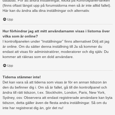
databas. För att ändra inställningar, klicka på Kontrollpanel-länken
(finns oftast längst upp på forumsidorna men så är inte alltid fallet).
Här kan du ändra alla dina inställningar och alternativ.
Upp
Hur förhindrar jag att mitt användarnamn visas i listorna över
vilka som är online?
I kontrollpanelen under “Inställningar” finns alternativet Dölj att jag
är online. Om du sätter denna inställning till Ja så kommer du
endast att visas för administratörer, moderatorer och dig själv. Du
kommer att räknas som en dold användare.
Upp
Tiderna stämmer inte!
Det kan vara så att tiderna som visas är för en annan tidszon än
den du befinner dig i. Om så är fallet, gå till din kontrollpanel och
ändra till rätt tidszon, t.ex. Stockholm, London, Paris, New York,
Sydney, osv. Observera att endast registrerade användare kan byta
tidszon, detta gäller även de flesta andra inställningar. Så om du
inte har registrerat dig än, gör det nu!