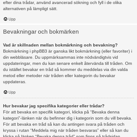
efter dina trådar, använd avancerad sökning och fyll i de olika
alternativen på lämpligt sätt.
Upp
Bevakningar och bokmärken
Vad är skillnaden mellan bokmärkning och bevakning?
Bokmärkning i phpBB3 är ganska likt bokmärkning (eller favoriter) i
din webbläsare. Du uppmärksammas inte nödvändigtvis vid
uppdateringar, men du kan senare enkelt återvända till tråden. Om
du istället bevakar en tråd så kommer du meddelas via din valda
metod eller metoder när tråden eller kategorin du bevakar
uppdateras.
Upp
Hur bevakar jag specifika kategorier eller trådar?
För att bevaka en specifik kategori, klicka på “Bevaka denna
kategori”-länken när du befinner dig i kategorin som du vill bevaka.
För att bevaka en tråd så kan du antingen svara på tråden och
kryssa i rutan “Meddela mig när tråden besvaras” eller så kan du
klicka på länken “Bevaka denna tråd” som finns på trådsidan.