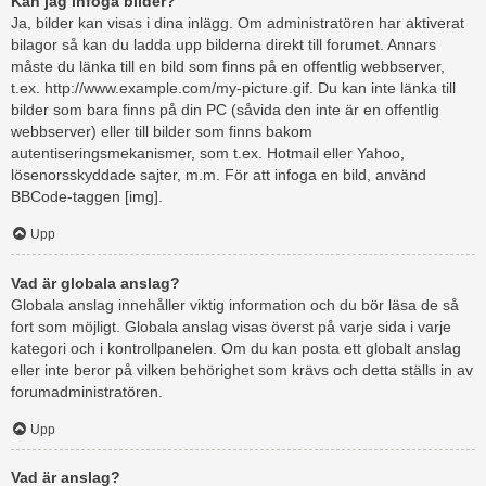
Kan jag infoga bilder?
Ja, bilder kan visas i dina inlägg. Om administratören har aktiverat
bilagor så kan du ladda upp bilderna direkt till forumet. Annars
måste du länka till en bild som finns på en offentlig webbserver,
t.ex. http://www.example.com/my-picture.gif. Du kan inte länka till
bilder som bara finns på din PC (såvida den inte är en offentlig
webbserver) eller till bilder som finns bakom
autentiseringsmekanismer, som t.ex. Hotmail eller Yahoo,
lösenorsskyddade sajter, m.m. För att infoga en bild, använd
BBCode-taggen [img].
Upp
Vad är globala anslag?
Globala anslag innehåller viktig information och du bör läsa de så
fort som möjligt. Globala anslag visas överst på varje sida i varje
kategori och i kontrollpanelen. Om du kan posta ett globalt anslag
eller inte beror på vilken behörighet som krävs och detta ställs in av
forumadministratören.
Upp
Vad är anslag?