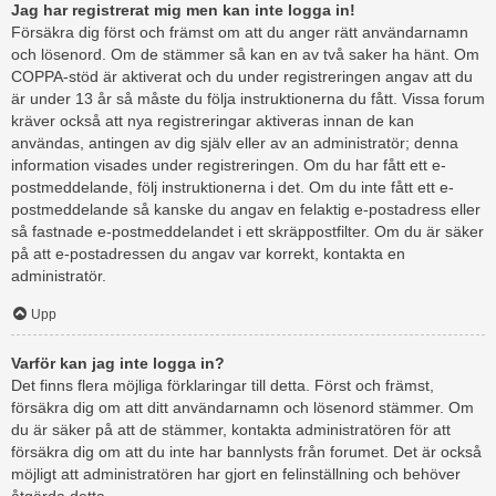
Jag har registrerat mig men kan inte logga in!
Försäkra dig först och främst om att du anger rätt användarnamn
och lösenord. Om de stämmer så kan en av två saker ha hänt. Om
COPPA-stöd är aktiverat och du under registreringen angav att du
är under 13 år så måste du följa instruktionerna du fått. Vissa forum
kräver också att nya registreringar aktiveras innan de kan
användas, antingen av dig själv eller av an administratör; denna
information visades under registreringen. Om du har fått ett e-
postmeddelande, följ instruktionerna i det. Om du inte fått ett e-
postmeddelande så kanske du angav en felaktig e-postadress eller
så fastnade e-postmeddelandet i ett skräppostfilter. Om du är säker
på att e-postadressen du angav var korrekt, kontakta en
administratör.
Upp
Varför kan jag inte logga in?
Det finns flera möjliga förklaringar till detta. Först och främst,
försäkra dig om att ditt användarnamn och lösenord stämmer. Om
du är säker på att de stämmer, kontakta administratören för att
försäkra dig om att du inte har bannlysts från forumet. Det är också
möjligt att administratören har gjort en felinställning och behöver