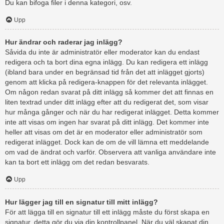
Du kan bifoga filer i denna kategori, osv.
Upp
Hur ändrar och raderar jag inlägg?
Såvida du inte är administratör eller moderator kan du endast
redigera och ta bort dina egna inlägg. Du kan redigera ett inlägg
(ibland bara under en begränsad tid från det att inlägget gjorts)
genom att klicka på redigera-knappen för det relevanta inlägget.
Om någon redan svarat på ditt inlägg så kommer det att finnas en
liten textrad under ditt inlägg efter att du redigerat det, som visar
hur många gånger och när du har redigerat inlägget. Detta kommer
inte att visas om ingen har svarat på ditt inlägg. Det kommer inte
heller att visas om det är en moderator eller administratör som
redigerat inlägget. Dock kan de om de vill lämna ett meddelande
om vad de ändrat och varför. Observera att vanliga användare inte
kan ta bort ett inlägg om det redan besvarats.
Upp
Hur lägger jag till en signatur till mitt inlägg?
För att lägga till en signatur till ett inlägg måste du först skapa en
signatur, detta gör du via din kontrollpanel. När du väl skapat din