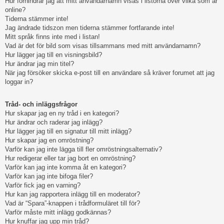
Hur förhindrar jag att mitt användarnamn visas i listorna över vilka som är
online?
Tiderna stämmer inte!
Jag ändrade tidszon men tiderna stämmer fortfarande inte!
Mitt språk finns inte med i listan!
Vad är det för bild som visas tillsammans med mitt användarnamn?
Hur lägger jag till en visningsbild?
Hur ändrar jag min titel?
När jag försöker skicka e-post till en användare så kräver forumet att jag
loggar in?
Tråd- och inläggsfrågor
Hur skapar jag en ny tråd i en kategori?
Hur ändrar och raderar jag inlägg?
Hur lägger jag till en signatur till mitt inlägg?
Hur skapar jag en omröstning?
Varför kan jag inte lägga till fler omröstningsalternativ?
Hur redigerar eller tar jag bort en omröstning?
Varför kan jag inte komma åt en kategori?
Varför kan jag inte bifoga filer?
Varför fick jag en varning?
Hur kan jag rapportera inlägg till en moderator?
Vad är “Spara”-knappen i trådformuläret till för?
Varför måste mitt inlägg godkännas?
Hur knuffar jag upp min tråd?