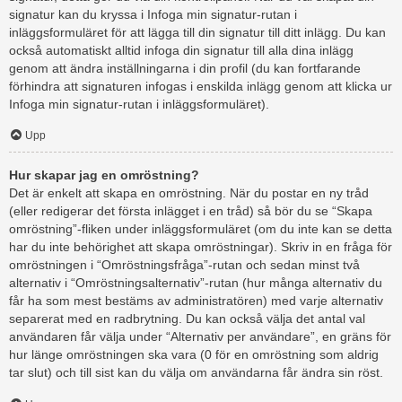
signatur kan du kryssa i Infoga min signatur-rutan i
inläggsformuläret för att lägga till din signatur till ditt inlägg. Du kan
också automatiskt alltid infoga din signatur till alla dina inlägg
genom att ändra inställningarna i din profil (du kan fortfarande
förhindra att signaturen infogas i enskilda inlägg genom att klicka ur
Infoga min signatur-rutan i inläggsformuläret).
Upp
Hur skapar jag en omröstning?
Det är enkelt att skapa en omröstning. När du postar en ny tråd
(eller redigerar det första inlägget i en tråd) så bör du se “Skapa
omröstning”-fliken under inläggsformuläret (om du inte kan se detta
har du inte behörighet att skapa omröstningar). Skriv in en fråga för
omröstningen i “Omröstningsfråga”-rutan och sedan minst två
alternativ i “Omröstningsalternativ”-rutan (hur många alternativ du
får ha som mest bestäms av administratören) med varje alternativ
separerat med en radbrytning. Du kan också välja det antal val
användaren får välja under “Alternativ per användare”, en gräns för
hur länge omröstningen ska vara (0 för en omröstning som aldrig
tar slut) och till sist kan du välja om användarna får ändra sin röst.