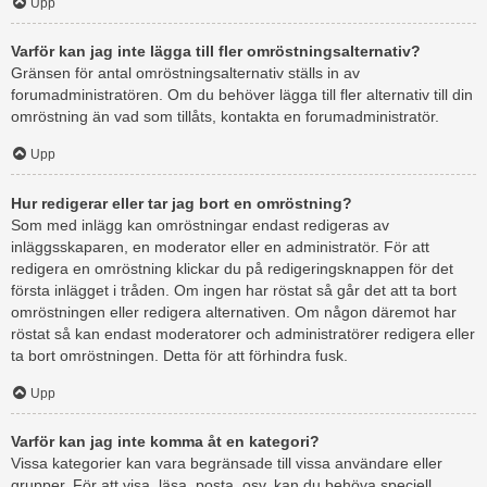
Upp
Varför kan jag inte lägga till fler omröstningsalternativ?
Gränsen för antal omröstningsalternativ ställs in av
forumadministratören. Om du behöver lägga till fler alternativ till din
omröstning än vad som tillåts, kontakta en forumadministratör.
Upp
Hur redigerar eller tar jag bort en omröstning?
Som med inlägg kan omröstningar endast redigeras av
inläggsskaparen, en moderator eller en administratör. För att
redigera en omröstning klickar du på redigeringsknappen för det
första inlägget i tråden. Om ingen har röstat så går det att ta bort
omröstningen eller redigera alternativen. Om någon däremot har
röstat så kan endast moderatorer och administratörer redigera eller
ta bort omröstningen. Detta för att förhindra fusk.
Upp
Varför kan jag inte komma åt en kategori?
Vissa kategorier kan vara begränsade till vissa användare eller
grupper. För att visa, läsa, posta, osv. kan du behöva speciell