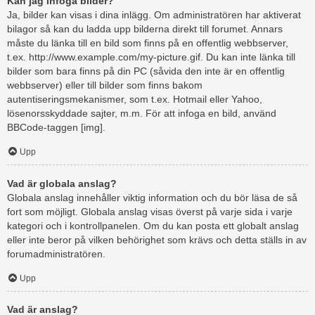
Kan jag infoga bilder?
Ja, bilder kan visas i dina inlägg. Om administratören har aktiverat
bilagor så kan du ladda upp bilderna direkt till forumet. Annars
måste du länka till en bild som finns på en offentlig webbserver,
t.ex. http://www.example.com/my-picture.gif. Du kan inte länka till
bilder som bara finns på din PC (såvida den inte är en offentlig
webbserver) eller till bilder som finns bakom
autentiseringsmekanismer, som t.ex. Hotmail eller Yahoo,
lösenorsskyddade sajter, m.m. För att infoga en bild, använd
BBCode-taggen [img].
Upp
Vad är globala anslag?
Globala anslag innehåller viktig information och du bör läsa de så
fort som möjligt. Globala anslag visas överst på varje sida i varje
kategori och i kontrollpanelen. Om du kan posta ett globalt anslag
eller inte beror på vilken behörighet som krävs och detta ställs in av
forumadministratören.
Upp
Vad är anslag?