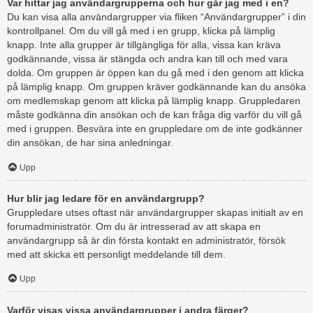
Var hittar jag användargrupperna och hur går jag med i en?
Du kan visa alla användargrupper via fliken “Användargrupper” i din
kontrollpanel. Om du vill gå med i en grupp, klicka på lämplig
knapp. Inte alla grupper är tillgängliga för alla, vissa kan kräva
godkännande, vissa är stängda och andra kan till och med vara
dolda. Om gruppen är öppen kan du gå med i den genom att klicka
på lämplig knapp. Om gruppen kräver godkännande kan du ansöka
om medlemskap genom att klicka på lämplig knapp. Gruppledaren
måste godkänna din ansökan och de kan fråga dig varför du vill gå
med i gruppen. Besvära inte en gruppledare om de inte godkänner
din ansökan, de har sina anledningar.
Upp
Hur blir jag ledare för en användargrupp?
Gruppledare utses oftast när användargrupper skapas initialt av en
forumadministratör. Om du är intresserad av att skapa en
användargrupp så är din första kontakt en administratör, försök
med att skicka ett personligt meddelande till dem.
Upp
Varför visas vissa användargrupper i andra färger?