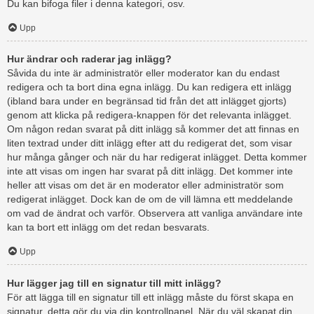
Du kan bifoga filer i denna kategori, osv.
Upp
Hur ändrar och raderar jag inlägg?
Såvida du inte är administratör eller moderator kan du endast
redigera och ta bort dina egna inlägg. Du kan redigera ett inlägg
(ibland bara under en begränsad tid från det att inlägget gjorts)
genom att klicka på redigera-knappen för det relevanta inlägget.
Om någon redan svarat på ditt inlägg så kommer det att finnas en
liten textrad under ditt inlägg efter att du redigerat det, som visar
hur många gånger och när du har redigerat inlägget. Detta kommer
inte att visas om ingen har svarat på ditt inlägg. Det kommer inte
heller att visas om det är en moderator eller administratör som
redigerat inlägget. Dock kan de om de vill lämna ett meddelande
om vad de ändrat och varför. Observera att vanliga användare inte
kan ta bort ett inlägg om det redan besvarats.
Upp
Hur lägger jag till en signatur till mitt inlägg?
För att lägga till en signatur till ett inlägg måste du först skapa en
signatur, detta gör du via din kontrollpanel. När du väl skapat din