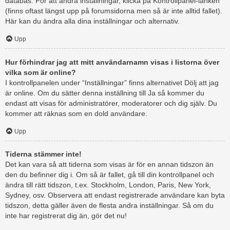
databas. För att ändra inställningar, klicka på Kontrollpanel-länken
(finns oftast längst upp på forumsidorna men så är inte alltid fallet).
Här kan du ändra alla dina inställningar och alternativ.
Upp
Hur förhindrar jag att mitt användarnamn visas i listorna över
vilka som är online?
I kontrollpanelen under “Inställningar” finns alternativet Dölj att jag
är online. Om du sätter denna inställning till Ja så kommer du
endast att visas för administratörer, moderatorer och dig själv. Du
kommer att räknas som en dold användare.
Upp
Tiderna stämmer inte!
Det kan vara så att tiderna som visas är för en annan tidszon än
den du befinner dig i. Om så är fallet, gå till din kontrollpanel och
ändra till rätt tidszon, t.ex. Stockholm, London, Paris, New York,
Sydney, osv. Observera att endast registrerade användare kan byta
tidszon, detta gäller även de flesta andra inställningar. Så om du
inte har registrerat dig än, gör det nu!