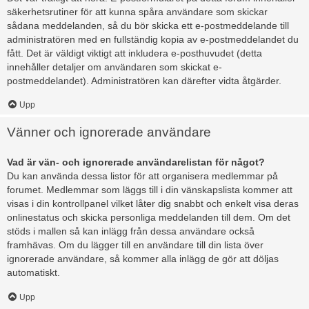
säkerhetsrutiner för att kunna spåra användare som skickar
sådana meddelanden, så du bör skicka ett e-postmeddelande till
administratören med en fullständig kopia av e-postmeddelandet du
fått. Det är väldigt viktigt att inkludera e-posthuvudet (detta
innehåller detaljer om användaren som skickat e-
postmeddelandet). Administratören kan därefter vidta åtgärder.
Upp
Vänner och ignorerade användare
Vad är vän- och ignorerade användarelistan för något?
Du kan använda dessa listor för att organisera medlemmar på
forumet. Medlemmar som läggs till i din vänskapslista kommer att
visas i din kontrollpanel vilket låter dig snabbt och enkelt visa deras
onlinestatus och skicka personliga meddelanden till dem. Om det
stöds i mallen så kan inlägg från dessa användare också
framhävas. Om du lägger till en användare till din lista över
ignorerade användare, så kommer alla inlägg de gör att döljas
automatiskt.
Upp