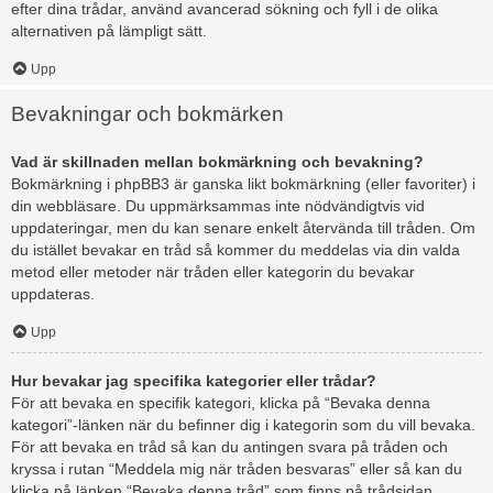
efter dina trådar, använd avancerad sökning och fyll i de olika
alternativen på lämpligt sätt.
Upp
Bevakningar och bokmärken
Vad är skillnaden mellan bokmärkning och bevakning?
Bokmärkning i phpBB3 är ganska likt bokmärkning (eller favoriter) i
din webbläsare. Du uppmärksammas inte nödvändigtvis vid
uppdateringar, men du kan senare enkelt återvända till tråden. Om
du istället bevakar en tråd så kommer du meddelas via din valda
metod eller metoder när tråden eller kategorin du bevakar
uppdateras.
Upp
Hur bevakar jag specifika kategorier eller trådar?
För att bevaka en specifik kategori, klicka på “Bevaka denna
kategori”-länken när du befinner dig i kategorin som du vill bevaka.
För att bevaka en tråd så kan du antingen svara på tråden och
kryssa i rutan “Meddela mig när tråden besvaras” eller så kan du
klicka på länken “Bevaka denna tråd” som finns på trådsidan.