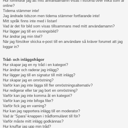
Hur förhindrar jag att mitt användarnamn visas i listorna över vilka som är
online?
Tiderna stämmer inte!
Jag ändrade tidszon men tiderna stämmer fortfarande inte!
Mitt språk finns inte med i listan!
Vad är det för bild som visas tillsammans med mitt användarnamn?
Hur lägger jag till en visningsbild?
Hur ändrar jag min titel?
När jag försöker skicka e-post till en användare så kräver forumet att jag
loggar in?
Tråd- och inläggsfrågor
Hur skapar jag en ny tråd i en kategori?
Hur ändrar och raderar jag inlägg?
Hur lägger jag till en signatur till mitt inlägg?
Hur skapar jag en omröstning?
Varför kan jag inte lägga till fler omröstningsalternativ?
Hur redigerar eller tar jag bort en omröstning?
Varför kan jag inte komma åt en kategori?
Varför kan jag inte bifoga filer?
Varför fick jag en varning?
Hur kan jag rapportera inlägg till en moderator?
Vad är “Spara”-knappen i trådformuläret till för?
Varför måste mitt inlägg godkännas?
Hur knuffar jag upp min tråd?