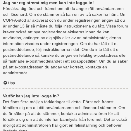
Jag har registrerat mig men kan inte logga in!
Försäkra dig först och främst om att du anger rätt användarnamn
och lösenord. Om de stämmer så kan en av två saker ha hänt. Om
COPPA-stöd är aktiverat och du under registreringen angav att du
är under 13 år så måste du följa instruktionerna du fått. Vissa forum
kräver också att nya registreringar aktiveras innan de kan
användas, antingen av dig själv eller av an administratör; denna
information visades under registreringen. Om du har fått ett e-
postmeddelande, följ instruktionerna i det. Om du inte fått ett e-
postmeddelande så kanske du angav en felaktig e-postadress eller
så fastnade e-postmeddelandet i ett skräppostfilter. Om du är säker
på att e-postadressen du angav var korrekt, kontakta en
administratör.
Upp
Varför kan jag inte logga in?
Det finns flera möjliga förklaringar till detta. Först och främst,
försäkra dig om att ditt användarnamn och lösenord stämmer. Om
du är säker på att de stämmer, kontakta administratören för att
försäkra dig om att du inte har bannlysts från forumet. Det är också
möjligt att administratören har gjort en felinställning och behöver