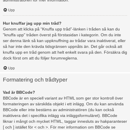
administratören för mer information.
Upp
Hur knuffar jag upp min tråd?
Genom att klicka på “Knuffa upp tråd”-länken i tråden så kan du
"knuffa upp" tråden överst på förstasidan i kategorin. Om du inte
ser denna länk så kan uppknuffning av trådar vara inaktiverat, eller
så har inte den krävda tidsgränsen uppnåts än. Det går också att
knuffa upp en tråd genom att helt enkelt svara på den. Försäkra dig
dock först om att du följer forumreglerna.
Upp
Formatering och trådtyper
Vad är BBCode?
BBCode är en speciell variant av HTML som ger stor kontroll över
formateringen av särskilda objekt i ett inlägg. Om du kan använda
BBCode eller inte bestäms av administratören (du kan också
inaktivera det i specifika inlägg via inläggsformuläret). BBCode
liknar i mångt och mycket HTML, taggar innesluts av hakparanteser
[ och ] istället för < och >. För mer information om BBCode se