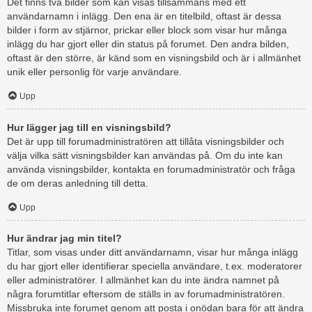
Det finns två bilder som kan visas tillsammans med ett
användarnamn i inlägg. Den ena är en titelbild, oftast är dessa
bilder i form av stjärnor, prickar eller block som visar hur många
inlägg du har gjort eller din status på forumet. Den andra bilden,
oftast är den större, är känd som en visningsbild och är i allmänhet
unik eller personlig för varje användare.
Upp
Hur lägger jag till en visningsbild?
Det är upp till forumadministratören att tillåta visningsbilder och
välja vilka sätt visningsbilder kan användas på. Om du inte kan
använda visningsbilder, kontakta en forumadministratör och fråga
de om deras anledning till detta.
Upp
Hur ändrar jag min titel?
Titlar, som visas under ditt användarnamn, visar hur många inlägg
du har gjort eller identifierar speciella användare, t.ex. moderatorer
eller administratörer. I allmänhet kan du inte ändra namnet på
några forumtitlar eftersom de ställs in av forumadministratören.
Missbruka inte forumet genom att posta i onödan bara för att ändra