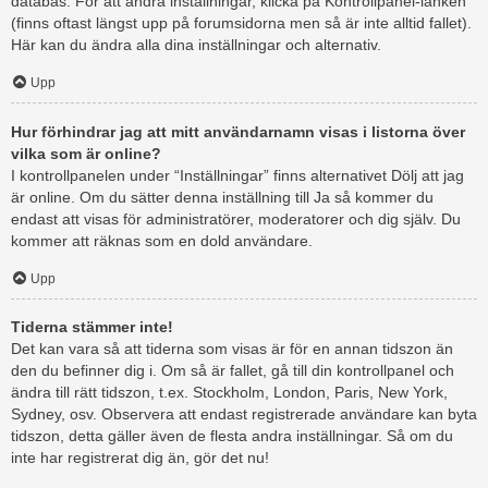
databas. För att ändra inställningar, klicka på Kontrollpanel-länken
(finns oftast längst upp på forumsidorna men så är inte alltid fallet).
Här kan du ändra alla dina inställningar och alternativ.
Upp
Hur förhindrar jag att mitt användarnamn visas i listorna över
vilka som är online?
I kontrollpanelen under “Inställningar” finns alternativet Dölj att jag
är online. Om du sätter denna inställning till Ja så kommer du
endast att visas för administratörer, moderatorer och dig själv. Du
kommer att räknas som en dold användare.
Upp
Tiderna stämmer inte!
Det kan vara så att tiderna som visas är för en annan tidszon än
den du befinner dig i. Om så är fallet, gå till din kontrollpanel och
ändra till rätt tidszon, t.ex. Stockholm, London, Paris, New York,
Sydney, osv. Observera att endast registrerade användare kan byta
tidszon, detta gäller även de flesta andra inställningar. Så om du
inte har registrerat dig än, gör det nu!