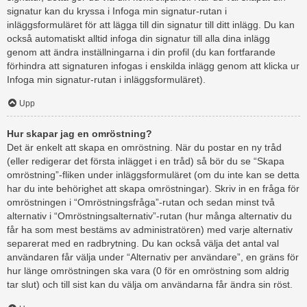
signatur kan du kryssa i Infoga min signatur-rutan i
inläggsformuläret för att lägga till din signatur till ditt inlägg. Du kan
också automatiskt alltid infoga din signatur till alla dina inlägg
genom att ändra inställningarna i din profil (du kan fortfarande
förhindra att signaturen infogas i enskilda inlägg genom att klicka ur
Infoga min signatur-rutan i inläggsformuläret).
Upp
Hur skapar jag en omröstning?
Det är enkelt att skapa en omröstning. När du postar en ny tråd
(eller redigerar det första inlägget i en tråd) så bör du se “Skapa
omröstning”-fliken under inläggsformuläret (om du inte kan se detta
har du inte behörighet att skapa omröstningar). Skriv in en fråga för
omröstningen i “Omröstningsfråga”-rutan och sedan minst två
alternativ i “Omröstningsalternativ”-rutan (hur många alternativ du
får ha som mest bestäms av administratören) med varje alternativ
separerat med en radbrytning. Du kan också välja det antal val
användaren får välja under “Alternativ per användare”, en gräns för
hur länge omröstningen ska vara (0 för en omröstning som aldrig
tar slut) och till sist kan du välja om användarna får ändra sin röst.