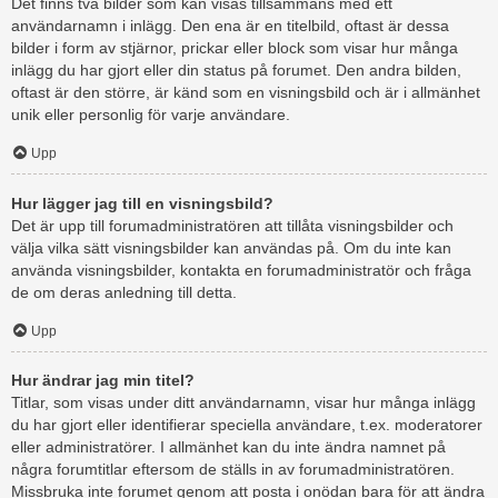
Det finns två bilder som kan visas tillsammans med ett
användarnamn i inlägg. Den ena är en titelbild, oftast är dessa
bilder i form av stjärnor, prickar eller block som visar hur många
inlägg du har gjort eller din status på forumet. Den andra bilden,
oftast är den större, är känd som en visningsbild och är i allmänhet
unik eller personlig för varje användare.
Upp
Hur lägger jag till en visningsbild?
Det är upp till forumadministratören att tillåta visningsbilder och
välja vilka sätt visningsbilder kan användas på. Om du inte kan
använda visningsbilder, kontakta en forumadministratör och fråga
de om deras anledning till detta.
Upp
Hur ändrar jag min titel?
Titlar, som visas under ditt användarnamn, visar hur många inlägg
du har gjort eller identifierar speciella användare, t.ex. moderatorer
eller administratörer. I allmänhet kan du inte ändra namnet på
några forumtitlar eftersom de ställs in av forumadministratören.
Missbruka inte forumet genom att posta i onödan bara för att ändra