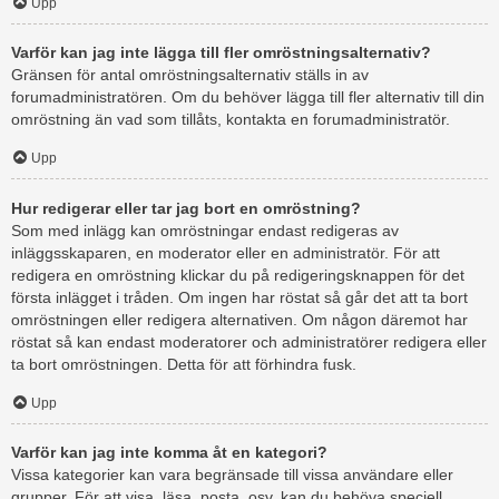
Upp
Varför kan jag inte lägga till fler omröstningsalternativ?
Gränsen för antal omröstningsalternativ ställs in av
forumadministratören. Om du behöver lägga till fler alternativ till din
omröstning än vad som tillåts, kontakta en forumadministratör.
Upp
Hur redigerar eller tar jag bort en omröstning?
Som med inlägg kan omröstningar endast redigeras av
inläggsskaparen, en moderator eller en administratör. För att
redigera en omröstning klickar du på redigeringsknappen för det
första inlägget i tråden. Om ingen har röstat så går det att ta bort
omröstningen eller redigera alternativen. Om någon däremot har
röstat så kan endast moderatorer och administratörer redigera eller
ta bort omröstningen. Detta för att förhindra fusk.
Upp
Varför kan jag inte komma åt en kategori?
Vissa kategorier kan vara begränsade till vissa användare eller
grupper. För att visa, läsa, posta, osv. kan du behöva speciell