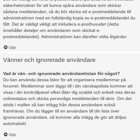
säkerhetsrutiner för att kunna spåra användare som skickar
sådana meddelanden, så du bör skicka ett e-postmeddelande till
administratören med en fullständig kopia av e-postmeddelandet du
fått. Det är väldigt viktigt att inkludera e-posthuvudet (detta
innehåller detaljer om användaren som skickat e-
postmeddelandet). Administratören kan därefter vidta åtgärder.
Upp
Vänner och ignorerade användare
Vad är vän- och ignorerade användarelistan för något?
Du kan använda dessa listor för att organisera medlemmar på
forumet. Medlemmar som läggs till i din vänskapslista kommer att
visas i din kontrollpanel vilket låter dig snabbt och enkelt visa deras
onlinestatus och skicka personliga meddelanden till dem. Om det
stöds i mallen så kan inlägg från dessa användare också
framhävas. Om du lägger till en användare till din lista över
ignorerade användare, så kommer alla inlägg de gör att döljas
automatiskt.
Upp