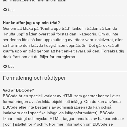
administratören för mer information.
Upp
Hur knuffar jag upp min tråd?
Genom att klicka på “Knuffa upp tråd”-länken i tråden så kan du
"knuffa upp" tråden överst på förstasidan i kategorin. Om du inte
ser denna länk så kan uppknuffning av trådar vara inaktiverat, eller
så har inte den krävda tidsgränsen uppnåts än. Det går också att
knuffa upp en tråd genom att helt enkelt svara på den. Försäkra dig
dock först om att du följer forumreglerna.
Upp
Formatering och trådtyper
Vad är BBCode?
BBCode är en speciell variant av HTML som ger stor kontroll över
formateringen av särskilda objekt i ett inlägg. Om du kan använda
BBCode eller inte bestäms av administratören (du kan också
inaktivera det i specifika inlägg via inläggsformuläret). BBCode
liknar i mångt och mycket HTML, taggar innesluts av hakparanteser
[ och ] istället för < och >. För mer information om BBCode se