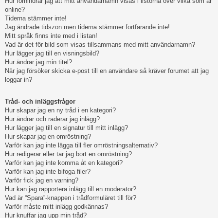
Hur förhindrar jag att mitt användarnamn visas i listorna över vilka som är
online?
Tiderna stämmer inte!
Jag ändrade tidszon men tiderna stämmer fortfarande inte!
Mitt språk finns inte med i listan!
Vad är det för bild som visas tillsammans med mitt användarnamn?
Hur lägger jag till en visningsbild?
Hur ändrar jag min titel?
När jag försöker skicka e-post till en användare så kräver forumet att jag
loggar in?
Tråd- och inläggsfrågor
Hur skapar jag en ny tråd i en kategori?
Hur ändrar och raderar jag inlägg?
Hur lägger jag till en signatur till mitt inlägg?
Hur skapar jag en omröstning?
Varför kan jag inte lägga till fler omröstningsalternativ?
Hur redigerar eller tar jag bort en omröstning?
Varför kan jag inte komma åt en kategori?
Varför kan jag inte bifoga filer?
Varför fick jag en varning?
Hur kan jag rapportera inlägg till en moderator?
Vad är “Spara”-knappen i trådformuläret till för?
Varför måste mitt inlägg godkännas?
Hur knuffar jag upp min tråd?