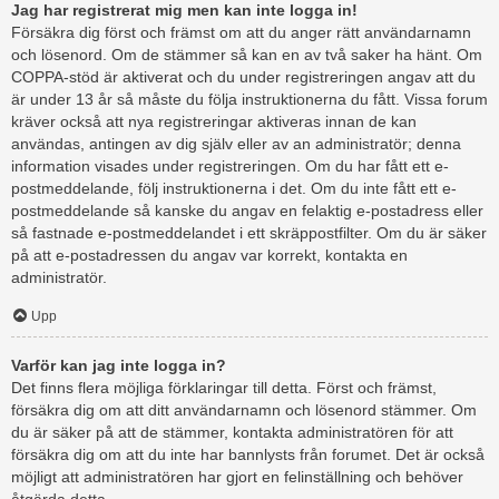
Jag har registrerat mig men kan inte logga in!
Försäkra dig först och främst om att du anger rätt användarnamn
och lösenord. Om de stämmer så kan en av två saker ha hänt. Om
COPPA-stöd är aktiverat och du under registreringen angav att du
är under 13 år så måste du följa instruktionerna du fått. Vissa forum
kräver också att nya registreringar aktiveras innan de kan
användas, antingen av dig själv eller av an administratör; denna
information visades under registreringen. Om du har fått ett e-
postmeddelande, följ instruktionerna i det. Om du inte fått ett e-
postmeddelande så kanske du angav en felaktig e-postadress eller
så fastnade e-postmeddelandet i ett skräppostfilter. Om du är säker
på att e-postadressen du angav var korrekt, kontakta en
administratör.
Upp
Varför kan jag inte logga in?
Det finns flera möjliga förklaringar till detta. Först och främst,
försäkra dig om att ditt användarnamn och lösenord stämmer. Om
du är säker på att de stämmer, kontakta administratören för att
försäkra dig om att du inte har bannlysts från forumet. Det är också
möjligt att administratören har gjort en felinställning och behöver