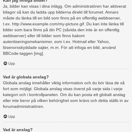
Kan jag infoga bilder?
Ja, bilder kan visas i dina inlägg. Om administratören har aktiverat
bilagor så kan du ladda upp bilderna direkt till forumet. Annars
måste du länka till en bild som finns på en offentlig webbserver,
t.ex. http://www.example.com/my-picture.gif. Du kan inte länka till
bilder som bara finns på din PC (såvida den inte är en offentlig
webbserver) eller till bilder som finns bakom
autentiseringsmekanismer, som t.ex. Hotmail eller Yahoo,
lösenorsskyddade sajter, m.m. För att infoga en bild, använd
BBCode-taggen [img].
Upp
Vad är globala anslag?
Globala anslag innehåller viktig information och du bör läsa de så
fort som möjligt. Globala anslag visas överst på varje sida i varje
kategori och i kontrollpanelen. Om du kan posta ett globalt anslag
eller inte beror på vilken behörighet som krävs och detta ställs in av
forumadministratören.
Upp
Vad är anslag?