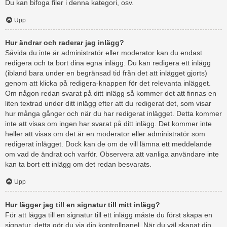
Du kan bifoga filer i denna kategori, osv.
Upp
Hur ändrar och raderar jag inlägg?
Såvida du inte är administratör eller moderator kan du endast
redigera och ta bort dina egna inlägg. Du kan redigera ett inlägg
(ibland bara under en begränsad tid från det att inlägget gjorts)
genom att klicka på redigera-knappen för det relevanta inlägget.
Om någon redan svarat på ditt inlägg så kommer det att finnas en
liten textrad under ditt inlägg efter att du redigerat det, som visar
hur många gånger och när du har redigerat inlägget. Detta kommer
inte att visas om ingen har svarat på ditt inlägg. Det kommer inte
heller att visas om det är en moderator eller administratör som
redigerat inlägget. Dock kan de om de vill lämna ett meddelande
om vad de ändrat och varför. Observera att vanliga användare inte
kan ta bort ett inlägg om det redan besvarats.
Upp
Hur lägger jag till en signatur till mitt inlägg?
För att lägga till en signatur till ett inlägg måste du först skapa en
signatur, detta gör du via din kontrollpanel. När du väl skapat din