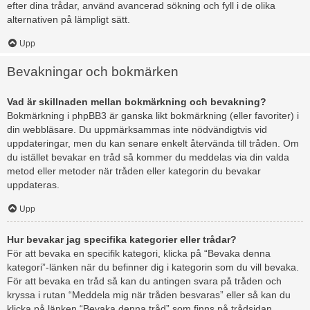
efter dina trådar, använd avancerad sökning och fyll i de olika
alternativen på lämpligt sätt.
Upp
Bevakningar och bokmärken
Vad är skillnaden mellan bokmärkning och bevakning?
Bokmärkning i phpBB3 är ganska likt bokmärkning (eller favoriter) i
din webbläsare. Du uppmärksammas inte nödvändigtvis vid
uppdateringar, men du kan senare enkelt återvända till tråden. Om
du istället bevakar en tråd så kommer du meddelas via din valda
metod eller metoder när tråden eller kategorin du bevakar
uppdateras.
Upp
Hur bevakar jag specifika kategorier eller trådar?
För att bevaka en specifik kategori, klicka på “Bevaka denna
kategori”-länken när du befinner dig i kategorin som du vill bevaka.
För att bevaka en tråd så kan du antingen svara på tråden och
kryssa i rutan “Meddela mig när tråden besvaras” eller så kan du
klicka på länken “Bevaka denna tråd” som finns på trådsidan.