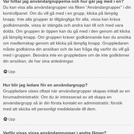
Var hittar jag användargrupperna och hur går jag med i en?
Du kan visa alla användargrupper via fliken “Användargrupper” i din
kontrollpanel. Om du vill gå med i en grupp, klicka på lämplig
knapp. Inte alla grupper är tillgängliga för alla, vissa kan kräva
godkännande, vissa är stängda och andra kan till och med vara
dolda. Om gruppen är öppen kan du gå med i den genom att klicka
på lämplig knapp. Om gruppen kräver godkännande kan du ansöka
om medlemskap genom att klicka på lämplig knapp. Gruppledaren
måste godkänna din ansökan och de kan fråga dig varför du vill gå
med i gruppen. Besvära inte en gruppledare om de inte godkänner
din ansökan, de har sina anledningar.
Upp
Hur blir jag ledare för en användargrupp?
Gruppledare utses oftast när användargrupper skapas initialt av en
forumadministratör. Om du är intresserad av att skapa en
användargrupp så är din första kontakt en administratör, försök
med att skicka ett personligt meddelande till dem.
Upp
Varför visas vissa användargrupper i andra färger?