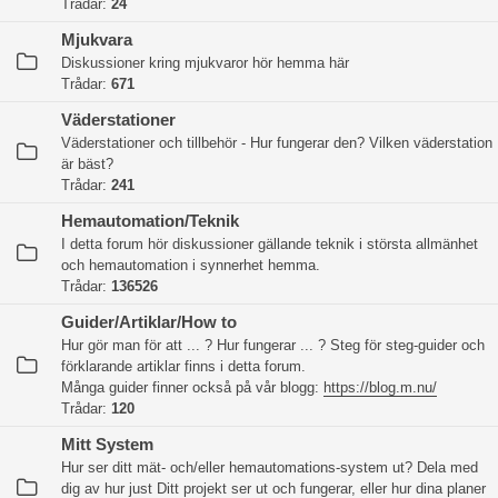
Trådar:
24
Mjukvara
Diskussioner kring mjukvaror hör hemma här
Trådar:
671
Väderstationer
Väderstationer och tillbehör - Hur fungerar den? Vilken väderstation
är bäst?
Trådar:
241
Hemautomation/Teknik
I detta forum hör diskussioner gällande teknik i största allmänhet
och hemautomation i synnerhet hemma.
Trådar:
136526
Guider/Artiklar/How to
Hur gör man för att ... ? Hur fungerar ... ? Steg för steg-guider och
förklarande artiklar finns i detta forum.
Många guider finner också på vår blogg:
https://blog.m.nu/
Trådar:
120
Mitt System
Hur ser ditt mät- och/eller hemautomations-system ut? Dela med
dig av hur just Ditt projekt ser ut och fungerar, eller hur dina planer