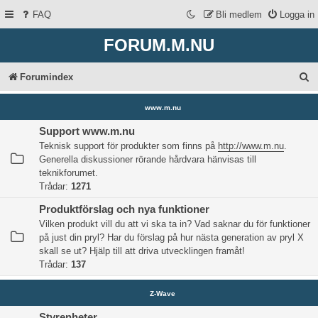
FAQ
Bli medlem
Logga in
FORUM.M.NU
S
Forumindex
ö
www.m.nu
k
Support www.m.nu
Teknisk support för produkter som finns på
http://www.m.nu
.
Generella diskussioner rörande hårdvara hänvisas till
teknikforumet.
Trådar:
1271
Produktförslag och nya funktioner
Vilken produkt vill du att vi ska ta in? Vad saknar du för funktioner
på just din pryl? Har du förslag på hur nästa generation av pryl X
skall se ut? Hjälp till att driva utvecklingen framåt!
Trådar:
137
Z-Wave
Styrenheter