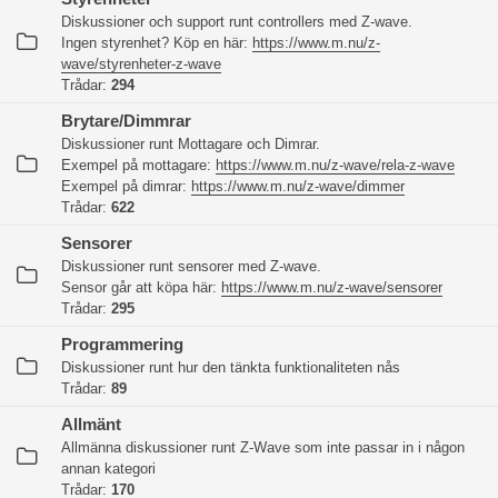
Diskussioner och support runt controllers med Z-wave.
Ingen styrenhet? Köp en här:
https://www.m.nu/z-
wave/styrenheter-z-wave
Trådar:
294
Brytare/Dimmrar
Diskussioner runt Mottagare och Dimrar.
Exempel på mottagare:
https://www.m.nu/z-wave/rela-z-wave
Exempel på dimrar:
https://www.m.nu/z-wave/dimmer
Trådar:
622
Sensorer
Diskussioner runt sensorer med Z-wave.
Sensor går att köpa här:
https://www.m.nu/z-wave/sensorer
Trådar:
295
Programmering
Diskussioner runt hur den tänkta funktionaliteten nås
Trådar:
89
Allmänt
Allmänna diskussioner runt Z-Wave som inte passar in i någon
annan kategori
Trådar:
170