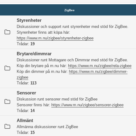
ZigBee
Styrenheter
Diskussioner och support runt styrenheter med stöd för ZigBee.
Styrenheter finns att köpa här:
https://www.m.nu/zigbee/styrenheter-zigbee
Trådar:
19
Brytare/dimmrar
Diskussioner runt Mottagare och Dimmrar med stöd för ZigBee.
Köp din brytare på m.nu här:
https://www.m.nu/zigbee/rela-zigbee
Köp din dimmer på m.nu här:
https://www.m.nu/zigbee/dimmer-
zigbee
Trådar:
113
Sensorer
Diskussion runt sensorer med stöd för ZigBee
Sensorer finns här:
https://www.m.nu/zigbee/sensorer-zigbee
Trådar:
14
Allmänt
Allmänna diskussioner runt ZigBee
Trådar:
15