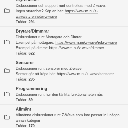
Diskussioner och support runt controllers med Z-wave.
Ingen styrenhet? Köp en här:
https://www.m.nu/z-
wave/styrenheter-z-wave
Trådar:
294
Brytare/Dimmrar
Diskussioner runt Mottagare och Dimrar.
Exempel på mottagare:
https://www.m.nu/z-wave/rela-z-wave
Exempel på dimrar:
https://www.m.nu/z-wave/dimmer
Trådar:
622
Sensorer
Diskussioner runt sensorer med Z-wave.
Sensor går att köpa här:
https://www.m.nu/z-wave/sensorer
Trådar:
295
Programmering
Diskussioner runt hur den tänkta funktionaliteten nås
Trådar:
89
Allmänt
Allmänna diskussioner runt Z-Wave som inte passar in i någon
annan kategori
Trådar:
170