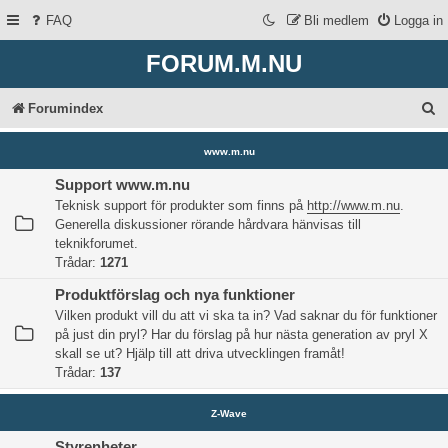
FAQ
Bli medlem
Logga in
FORUM.M.NU
S
Forumindex
ö
www.m.nu
k
Support www.m.nu
Teknisk support för produkter som finns på
http://www.m.nu
.
Generella diskussioner rörande hårdvara hänvisas till
teknikforumet.
Trådar:
1271
Produktförslag och nya funktioner
Vilken produkt vill du att vi ska ta in? Vad saknar du för funktioner
på just din pryl? Har du förslag på hur nästa generation av pryl X
skall se ut? Hjälp till att driva utvecklingen framåt!
Trådar:
137
Z-Wave
Styrenheter