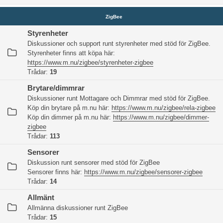
ZigBee
Styrenheter
Diskussioner och support runt styrenheter med stöd för ZigBee.
Styrenheter finns att köpa här:
https://www.m.nu/zigbee/styrenheter-zigbee
Trådar:
19
Brytare/dimmrar
Diskussioner runt Mottagare och Dimmrar med stöd för ZigBee.
Köp din brytare på m.nu här:
https://www.m.nu/zigbee/rela-zigbee
Köp din dimmer på m.nu här:
https://www.m.nu/zigbee/dimmer-
zigbee
Trådar:
113
Sensorer
Diskussion runt sensorer med stöd för ZigBee
Sensorer finns här:
https://www.m.nu/zigbee/sensorer-zigbee
Trådar:
14
Allmänt
Allmänna diskussioner runt ZigBee
Trådar:
15