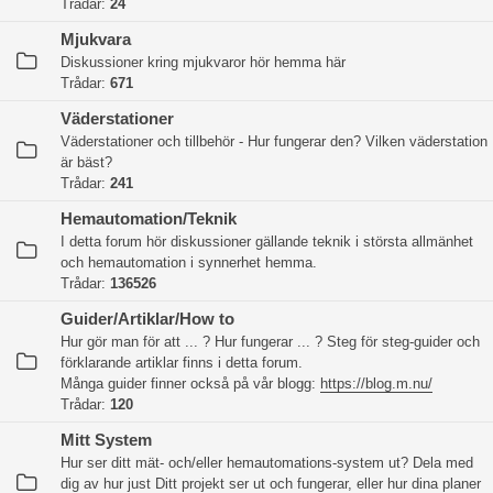
Trådar:
24
Mjukvara
Diskussioner kring mjukvaror hör hemma här
Trådar:
671
Väderstationer
Väderstationer och tillbehör - Hur fungerar den? Vilken väderstation
är bäst?
Trådar:
241
Hemautomation/Teknik
I detta forum hör diskussioner gällande teknik i största allmänhet
och hemautomation i synnerhet hemma.
Trådar:
136526
Guider/Artiklar/How to
Hur gör man för att ... ? Hur fungerar ... ? Steg för steg-guider och
förklarande artiklar finns i detta forum.
Många guider finner också på vår blogg:
https://blog.m.nu/
Trådar:
120
Mitt System
Hur ser ditt mät- och/eller hemautomations-system ut? Dela med
dig av hur just Ditt projekt ser ut och fungerar, eller hur dina planer