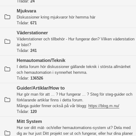
Trådar:
24
Mjukvara
Diskussioner kring mjukvaror hör hemma här
Trådar:
671
Väderstationer
Väderstationer och tillbehör - Hur fungerar den? Vilken väderstation
är bäst?
Trådar:
241
Hemautomation/Teknik
I detta forum hör diskussioner gällande teknik i största allmänhet
och hemautomation i synnerhet hemma.
Trådar:
136526
Guider/Artiklar/How to
Hur gör man för att ... ? Hur fungerar ... ? Steg för steg-guider och
förklarande artiklar finns i detta forum.
Många guider finner också på vår blogg:
https://blog.m.nu/
Trådar:
120
Mitt System
Hur ser ditt mät- och/eller hemautomations-system ut? Dela med
dig av hur just Ditt projekt ser ut och fungerar, eller hur dina planer