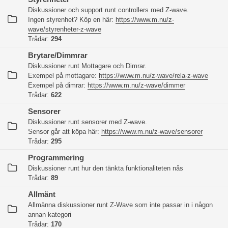
Diskussioner och support runt controllers med Z-wave.
Ingen styrenhet? Köp en här:
https://www.m.nu/z-
wave/styrenheter-z-wave
Trådar:
294
Brytare/Dimmrar
Diskussioner runt Mottagare och Dimrar.
Exempel på mottagare:
https://www.m.nu/z-wave/rela-z-wave
Exempel på dimrar:
https://www.m.nu/z-wave/dimmer
Trådar:
622
Sensorer
Diskussioner runt sensorer med Z-wave.
Sensor går att köpa här:
https://www.m.nu/z-wave/sensorer
Trådar:
295
Programmering
Diskussioner runt hur den tänkta funktionaliteten nås
Trådar:
89
Allmänt
Allmänna diskussioner runt Z-Wave som inte passar in i någon
annan kategori
Trådar:
170