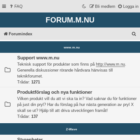
FAQ
Bli medlem
Logga in
FORUM.M.NU
S
Forumindex
ö
www.m.nu
k
Support www.m.nu
Teknisk support för produkter som finns på
http://www.m.nu
.
Generella diskussioner rörande hårdvara hänvisas till
teknikforumet.
Trådar:
1271
Produktförslag och nya funktioner
Vilken produkt vill du att vi ska ta in? Vad saknar du för funktioner
på just din pryl? Har du förslag på hur nästa generation av pryl X
skall se ut? Hjälp till att driva utvecklingen framåt!
Trådar:
137
Z-Wave
Styrenheter