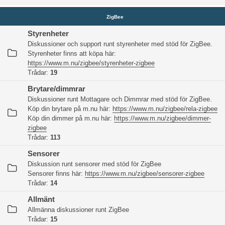
ZigBee
Styrenheter
Diskussioner och support runt styrenheter med stöd för ZigBee.
Styrenheter finns att köpa här:
https://www.m.nu/zigbee/styrenheter-zigbee
Trådar:
19
Brytare/dimmrar
Diskussioner runt Mottagare och Dimmrar med stöd för ZigBee.
Köp din brytare på m.nu här:
https://www.m.nu/zigbee/rela-zigbee
Köp din dimmer på m.nu här:
https://www.m.nu/zigbee/dimmer-
zigbee
Trådar:
113
Sensorer
Diskussion runt sensorer med stöd för ZigBee
Sensorer finns här:
https://www.m.nu/zigbee/sensorer-zigbee
Trådar:
14
Allmänt
Allmänna diskussioner runt ZigBee
Trådar:
15