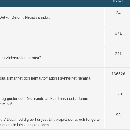
TRÅDAR
24
etyg, Beröm, Negativa sidor.
671
241
ken väderstation är bäst?
136526
största allmänhet och hemautomation i synnerhet hemma.
120
steg-guider och förklarande artiklar finns i detta forum.
og.m.nu/
95
t? Dela med dig av hur just Ditt projekt ser ut och fungerar,
om andra är bästa inspirationen.