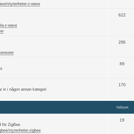
ave/styrenheter-z-wave
622
ela-z-wave
er
295
sensorer
89
ås
170
 in i någon annan kategori
TRÅDAR
19
 för ZigBee.
gbee/styrenheter-zigbee