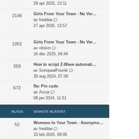
e
n
å
29 apr 2025, 13:11
t
a
t
s
Girls From Your Town - No Ver…
s
i
2146
e
G
av
freddae
t
l
n
å
27 apr 2026, 13:57
e
l
a
t
i
d
s
i
n
e
Girls From Your Town - No Ver…
t
l
1052
l
t
G
av
nilskm
e
l
ä
s
å
16 dec 2025, 04:44
i
d
g
e
t
n
e
g
n
How to script Z-Wave automati…
i
359
l
t
e
a
G
av
SonopaalFounik
l
ä
s
t
s
å
30 aug 2024, 07:39
l
g
e
t
t
d
g
n
e
Re: Pin code
672
i
e
e
a
i
G
av
Assar
l
t
t
s
n
å
08 jan 2024, 11:51
l
s
t
l
t
d
e
e
ä
i
e
INLÄGG
SENASTE INLÄGGET
n
i
g
l
t
a
n
g
l
Womens In Your Town - Anonymo…
s
52
s
l
e
d
G
av
freddae
e
t
ä
t
e
å
15 feb 2026, 08:05
n
e
g
t