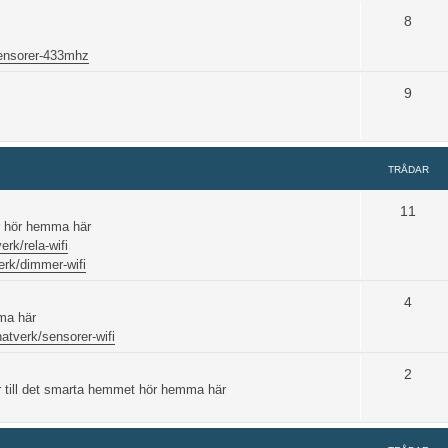
8
ensorer-433mhz
9
TRÅDAR
11
ar hör hemma här
erk/rela-wifi
erk/dimmer-wifi
4
ma här
natverk/sensorer-wifi
2
r till det smarta hemmet hör hemma här