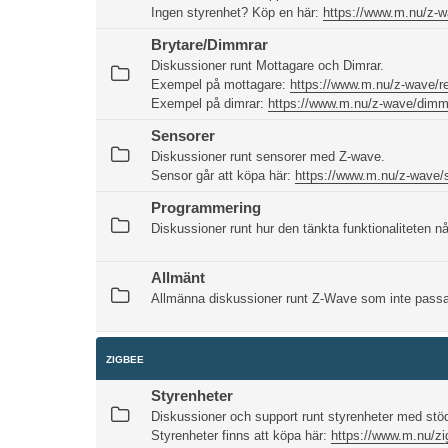
Ingen styrenhet? Köp en här:
https://www.m.nu/z-w
Brytare/Dimmrar
Diskussioner runt Mottagare och Dimrar.
Exempel på mottagare:
https://www.m.nu/z-wave/r
Exempel på dimrar:
https://www.m.nu/z-wave/dimm
Sensorer
Diskussioner runt sensorer med Z-wave.
Sensor går att köpa här:
https://www.m.nu/z-wave/
Programmering
Diskussioner runt hur den tänkta funktionaliteten n
Allmänt
Allmänna diskussioner runt Z-Wave som inte passar
ZIGBEE
Styrenheter
Diskussioner och support runt styrenheter med stöd
Styrenheter finns att köpa här:
https://www.m.nu/zi