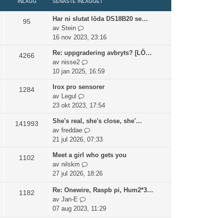
a
e
INLÄGG
SENASTE INLÄGGET
l
ä
t
s
t
l
g
s
Har ni slutat löda DS18B20 se…
t
95
d
G
g
e
av
Stein
e
e
å
e
n
16 nov 2023, 23:16
i
t
t
t
a
n
Re: uppgradering avbryts? [LÖ…
s
4266
i
s
l
G
av
nisse2
e
l
t
ä
å
10 jan 2025, 16:59
n
l
e
g
t
a
d
i
g
Irox pro sensorer
1284
i
s
e
n
e
G
av
Legul
l
t
t
l
t
å
23 okt 2023, 17:54
l
e
s
ä
t
d
i
e
g
She's real, she's close, she'…
141993
i
e
n
n
g
G
av
freddae
l
t
l
a
e
å
21 jul 2026, 07:33
l
s
ä
s
t
t
d
e
Meet a girl who gets you
g
t
1102
i
e
n
G
av
nilskm
g
e
l
t
a
å
27 jul 2026, 18:26
e
i
l
s
s
t
t
n
d
e
Re: Onewire, Raspb pi, Hum2*3…
t
i
1182
l
e
n
G
av
Jan-E
e
l
ä
t
a
å
07 aug 2023, 11:29
i
l
g
s
s
t