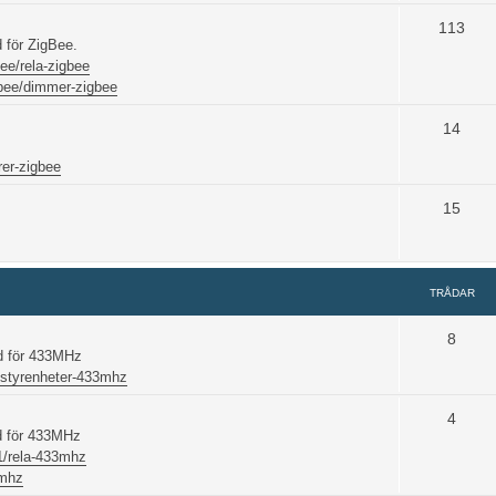
113
 för ZigBee.
ee/rela-zigbee
bee/dimmer-zigbee
14
rer-zigbee
15
TRÅDAR
8
öd för 433MHz
/styrenheter-433mhz
4
d för 433MHz
1/rela-433mhz
3mhz