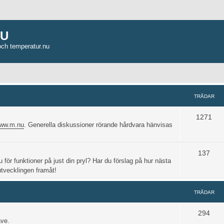
NU
och temperatur.nu
TRÅDAR
1271
www.m.nu
. Generella diskussioner rörande hårdvara hänvisas
137
u för funktioner på just din pryl? Har du förslag på hur nästa
 utvecklingen framåt!
TRÅDAR
294
ave.