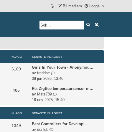
Bli medlem
Logga in
Sök
Avancerad söknin
INLÄGG
SENASTE INLÄGGET
Girls In Your Town - Anonymou…
6109
G
av
freddae
å
08 jun 2026, 13:46
t
Re: ZigBee temperatursensor m…
i
486
G
av
Mats789
l
å
16 nov 2025, 15:40
l
t
d
i
e
INLÄGG
SENASTE INLÄGGET
l
t
l
s
Best Controllers for Developi…
1349
d
e
G
av
denlob