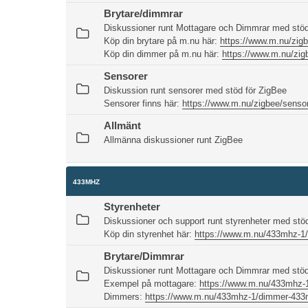
Brytare/dimmrar
Diskussioner runt Mottagare och Dimmrar med stöd
Köp din brytare på m.nu här:
https://www.m.nu/zigb
Köp din dimmer på m.nu här:
https://www.m.nu/zig
Sensorer
Diskussion runt sensorer med stöd för ZigBee
Sensorer finns här:
https://www.m.nu/zigbee/senso
Allmänt
Allmänna diskussioner runt ZigBee
433MHZ
Styrenheter
Diskussioner och support runt styrenheter med st
Köp din styrenhet här:
https://www.m.nu/433mhz-1
Brytare/Dimmrar
Diskussioner runt Mottagare och Dimmrar med stö
Exempel på mottagare:
https://www.m.nu/433mhz-
Dimmers:
https://www.m.nu/433mhz-1/dimmer-43