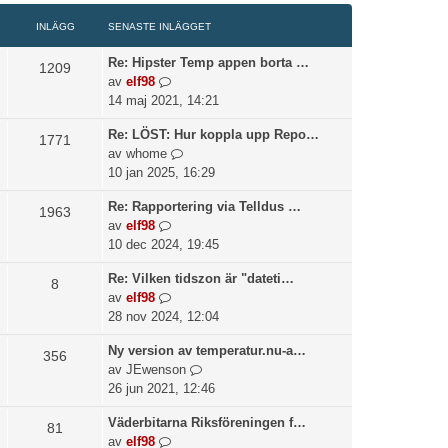
n
d
g
e
t
i
l
e
e
n
INLÄGG
SENASTE INLÄGGET
e
l
ä
t
t
a
i
l
g
s
Re: Hipster Temp appen borta …
s
1209
n
d
g
e
G
av
elf98
t
l
e
e
n
å
14 maj 2021, 14:21
e
ä
t
t
a
t
i
g
s
Re: LÖST: Hur koppla upp Repo…
s
i
1771
n
g
e
G
av
whome
t
l
l
e
n
å
10 jan 2025, 16:29
e
l
ä
t
a
t
i
d
g
Re: Rapportering via Telldus …
s
i
1963
n
e
g
G
av
elf98
t
l
l
t
e
å
10 dec 2024, 19:45
e
l
ä
s
t
t
i
d
g
e
Re: Vilken tidszon är "dateti…
i
8
n
e
g
n
G
av
elf98
l
l
t
e
a
å
28 nov 2024, 12:04
l
ä
s
t
s
t
d
g
e
t
Ny version av temperatur.nu-a…
i
356
e
g
n
e
G
av
JEwenson
l
t
e
a
i
å
26 jun 2021, 12:46
l
s
t
s
n
t
d
e
t
Väderbitarna Riksföreningen f…
l
i
81
e
n
e
G
av
elf98
ä
l