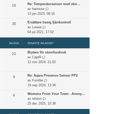
n
e
e
Re: Temperatursensor med stor…
l
t
16
l
t
t
G
av
hannuse
l
e
ä
s
å
13 jan 2023, 09:16
d
i
g
e
t
e
n
g
n
Ersättare trasig fjärrkontroll
i
30
t
l
e
a
G
av
Loowa
l
s
ä
t
s
å
04 jul 2021, 17:02
l
e
g
t
t
d
n
g
e
i
e
a
e
INLÄGG
SENASTE INLÄGGET
i
l
t
s
t
n
l
s
Brytare för utomhusbruk
t
22
l
d
G
e
av
CaptR
e
ä
e
å
n
12 nov 2024, 21:02
i
g
t
t
a
n
g
s
i
s
l
e
e
Re: Aqara Presence Sensor FP2
l
t
9
ä
t
n
G
av
Fumble
l
e
g
a
å
19 sep 2024, 13:34
d
i
g
s
t
e
n
e
Womens From Your Town - Anony…
t
i
6
t
l
t
G
av
nilskm
e
l
s
ä
å
25 dec 2025, 10:38
i
l
e
g
t
n
d
n
g
i
l
e