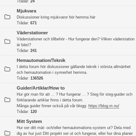
Trådar:
24
Mjukvara
Diskussioner kring mjukvaror hör hemma här
Trådar:
671
Väderstationer
Väderstationer och tillbehör - Hur fungerar den? Vilken väderstation
är bäst?
Trådar:
241
Hemautomation/Teknik
I detta forum hör diskussioner gällande teknik i största allmänhet
och hemautomation i synnerhet hemma.
Trådar:
136526
Guider/Artiklar/How to
Hur gör man för att ... ? Hur fungerar ... ? Steg för steg-guider och
förklarande artiklar finns i detta forum.
Många guider finner också på vår blogg:
https://blog.m.nu/
Trådar:
120
Mitt System
Hur ser ditt mät- och/eller hemautomations-system ut? Dela med
dig av hur just Ditt projekt ser ut och fungerar, eller hur dina planer