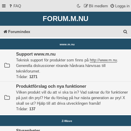
FAQ
Bli medlem
Logga in
FORUM.M.NU
S
Forumindex
ö
www.m.nu
k
Support www.m.nu
Teknisk support för produkter som finns på
http://www.m.nu
.
Generella diskussioner rörande hårdvara hänvisas till
teknikforumet.
Trådar:
1271
Produktförslag och nya funktioner
Vilken produkt vill du att vi ska ta in? Vad saknar du för funktioner
på just din pryl? Har du förslag på hur nästa generation av pryl X
skall se ut? Hjälp till att driva utvecklingen framåt!
Trådar:
137
Z-Wave
Styrenheter