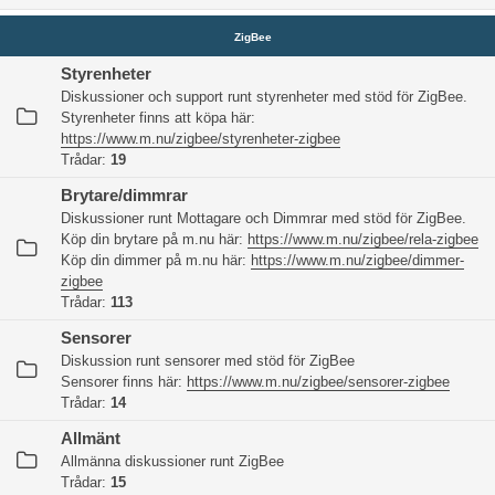
ZigBee
Styrenheter
Diskussioner och support runt styrenheter med stöd för ZigBee.
Styrenheter finns att köpa här:
https://www.m.nu/zigbee/styrenheter-zigbee
Trådar:
19
Brytare/dimmrar
Diskussioner runt Mottagare och Dimmrar med stöd för ZigBee.
Köp din brytare på m.nu här:
https://www.m.nu/zigbee/rela-zigbee
Köp din dimmer på m.nu här:
https://www.m.nu/zigbee/dimmer-
zigbee
Trådar:
113
Sensorer
Diskussion runt sensorer med stöd för ZigBee
Sensorer finns här:
https://www.m.nu/zigbee/sensorer-zigbee
Trådar:
14
Allmänt
Allmänna diskussioner runt ZigBee
Trådar:
15