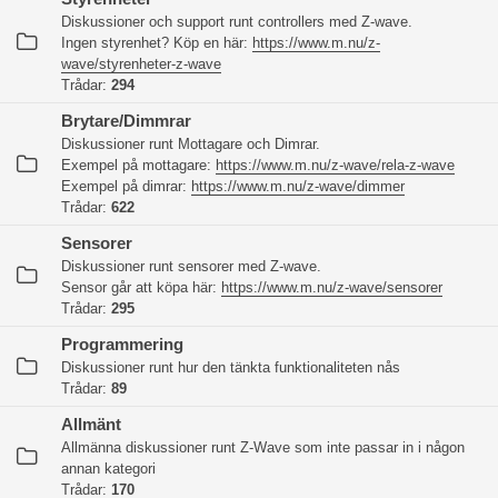
Diskussioner och support runt controllers med Z-wave.
Ingen styrenhet? Köp en här:
https://www.m.nu/z-
wave/styrenheter-z-wave
Trådar:
294
Brytare/Dimmrar
Diskussioner runt Mottagare och Dimrar.
Exempel på mottagare:
https://www.m.nu/z-wave/rela-z-wave
Exempel på dimrar:
https://www.m.nu/z-wave/dimmer
Trådar:
622
Sensorer
Diskussioner runt sensorer med Z-wave.
Sensor går att köpa här:
https://www.m.nu/z-wave/sensorer
Trådar:
295
Programmering
Diskussioner runt hur den tänkta funktionaliteten nås
Trådar:
89
Allmänt
Allmänna diskussioner runt Z-Wave som inte passar in i någon
annan kategori
Trådar:
170