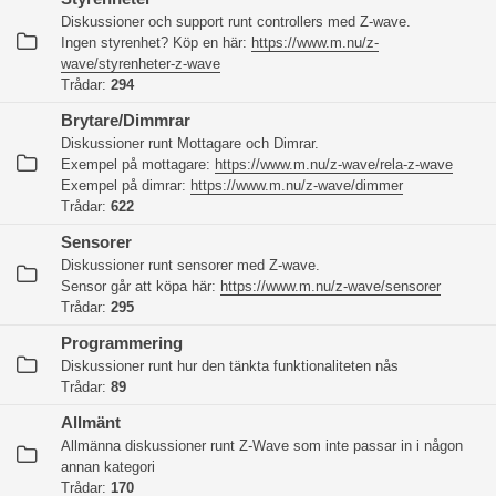
Diskussioner och support runt controllers med Z-wave.
Ingen styrenhet? Köp en här:
https://www.m.nu/z-
wave/styrenheter-z-wave
Trådar:
294
Brytare/Dimmrar
Diskussioner runt Mottagare och Dimrar.
Exempel på mottagare:
https://www.m.nu/z-wave/rela-z-wave
Exempel på dimrar:
https://www.m.nu/z-wave/dimmer
Trådar:
622
Sensorer
Diskussioner runt sensorer med Z-wave.
Sensor går att köpa här:
https://www.m.nu/z-wave/sensorer
Trådar:
295
Programmering
Diskussioner runt hur den tänkta funktionaliteten nås
Trådar:
89
Allmänt
Allmänna diskussioner runt Z-Wave som inte passar in i någon
annan kategori
Trådar:
170