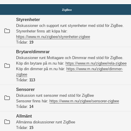
ZigBee
Styrenheter
Diskussioner och support runt styrenheter med stöd för ZigBee.
Styrenheter finns att köpa här:
https://www.m.nu/zigbee/styrenheter-zigbee
Trådar:
19
Brytare/dimmrar
Diskussioner runt Mottagare och Dimmrar med stöd för ZigBee.
Köp din brytare på m.nu här:
https://www.m.nu/zigbee/rela-zigbee
Köp din dimmer på m.nu här:
https://www.m.nu/zigbee/dimmer-
zigbee
Trådar:
113
Sensorer
Diskussion runt sensorer med stöd för ZigBee
Sensorer finns här:
https://www.m.nu/zigbee/sensorer-zigbee
Trådar:
14
Allmänt
Allmänna diskussioner runt ZigBee
Trådar:
15