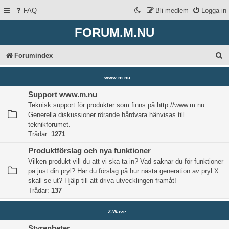
FAQ
Bli medlem
Logga in
FORUM.M.NU
S
Forumindex
ö
www.m.nu
k
Support www.m.nu
Teknisk support för produkter som finns på
http://www.m.nu
.
Generella diskussioner rörande hårdvara hänvisas till
teknikforumet.
Trådar:
1271
Produktförslag och nya funktioner
Vilken produkt vill du att vi ska ta in? Vad saknar du för funktioner
på just din pryl? Har du förslag på hur nästa generation av pryl X
skall se ut? Hjälp till att driva utvecklingen framåt!
Trådar:
137
Z-Wave
Styrenheter