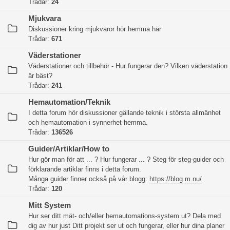
Trådar:
24
Mjukvara
Diskussioner kring mjukvaror hör hemma här
Trådar:
671
Väderstationer
Väderstationer och tillbehör - Hur fungerar den? Vilken väderstation
är bäst?
Trådar:
241
Hemautomation/Teknik
I detta forum hör diskussioner gällande teknik i största allmänhet
och hemautomation i synnerhet hemma.
Trådar:
136526
Guider/Artiklar/How to
Hur gör man för att ... ? Hur fungerar ... ? Steg för steg-guider och
förklarande artiklar finns i detta forum.
Många guider finner också på vår blogg:
https://blog.m.nu/
Trådar:
120
Mitt System
Hur ser ditt mät- och/eller hemautomations-system ut? Dela med
dig av hur just Ditt projekt ser ut och fungerar, eller hur dina planer