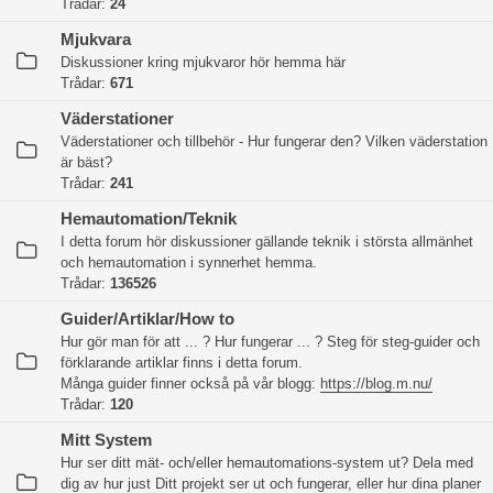
Trådar:
24
Mjukvara
Diskussioner kring mjukvaror hör hemma här
Trådar:
671
Väderstationer
Väderstationer och tillbehör - Hur fungerar den? Vilken väderstation
är bäst?
Trådar:
241
Hemautomation/Teknik
I detta forum hör diskussioner gällande teknik i största allmänhet
och hemautomation i synnerhet hemma.
Trådar:
136526
Guider/Artiklar/How to
Hur gör man för att ... ? Hur fungerar ... ? Steg för steg-guider och
förklarande artiklar finns i detta forum.
Många guider finner också på vår blogg:
https://blog.m.nu/
Trådar:
120
Mitt System
Hur ser ditt mät- och/eller hemautomations-system ut? Dela med
dig av hur just Ditt projekt ser ut och fungerar, eller hur dina planer