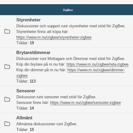
ZigBee
Styrenheter
Diskussioner och support runt styrenheter med stöd för ZigBee.
Styrenheter finns att köpa här:
https://www.m.nu/zigbee/styrenheter-zigbee
Trådar:
19
Brytare/dimmrar
Diskussioner runt Mottagare och Dimmrar med stöd för ZigBee.
Köp din brytare på m.nu här:
https://www.m.nu/zigbee/rela-zigbee
Köp din dimmer på m.nu här:
https://www.m.nu/zigbee/dimmer-
zigbee
Trådar:
113
Sensorer
Diskussion runt sensorer med stöd för ZigBee
Sensorer finns här:
https://www.m.nu/zigbee/sensorer-zigbee
Trådar:
14
Allmänt
Allmänna diskussioner runt ZigBee
Trådar:
15