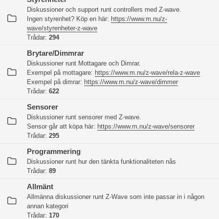
Diskussioner och support runt controllers med Z-wave.
Ingen styrenhet? Köp en här:
https://www.m.nu/z-
wave/styrenheter-z-wave
Trådar:
294
Brytare/Dimmrar
Diskussioner runt Mottagare och Dimrar.
Exempel på mottagare:
https://www.m.nu/z-wave/rela-z-wave
Exempel på dimrar:
https://www.m.nu/z-wave/dimmer
Trådar:
622
Sensorer
Diskussioner runt sensorer med Z-wave.
Sensor går att köpa här:
https://www.m.nu/z-wave/sensorer
Trådar:
295
Programmering
Diskussioner runt hur den tänkta funktionaliteten nås
Trådar:
89
Allmänt
Allmänna diskussioner runt Z-Wave som inte passar in i någon
annan kategori
Trådar:
170