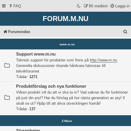
FAQ
Bli medlem
Logga in
FORUM.M.NU
S
Forumindex
ö
www.m.nu
k
Support www.m.nu
Teknisk support för produkter som finns på
http://www.m.nu
.
Generella diskussioner rörande hårdvara hänvisas till
teknikforumet.
Trådar:
1271
Produktförslag och nya funktioner
Vilken produkt vill du att vi ska ta in? Vad saknar du för funktioner
på just din pryl? Har du förslag på hur nästa generation av pryl X
skall se ut? Hjälp till att driva utvecklingen framåt!
Trådar:
137
Z-Wave
Styrenheter