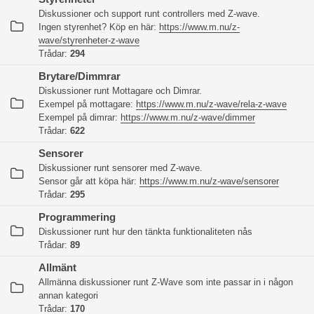
Diskussioner och support runt controllers med Z-wave.
Ingen styrenhet? Köp en här:
https://www.m.nu/z-
wave/styrenheter-z-wave
Trådar:
294
Brytare/Dimmrar
Diskussioner runt Mottagare och Dimrar.
Exempel på mottagare:
https://www.m.nu/z-wave/rela-z-wave
Exempel på dimrar:
https://www.m.nu/z-wave/dimmer
Trådar:
622
Sensorer
Diskussioner runt sensorer med Z-wave.
Sensor går att köpa här:
https://www.m.nu/z-wave/sensorer
Trådar:
295
Programmering
Diskussioner runt hur den tänkta funktionaliteten nås
Trådar:
89
Allmänt
Allmänna diskussioner runt Z-Wave som inte passar in i någon
annan kategori
Trådar:
170