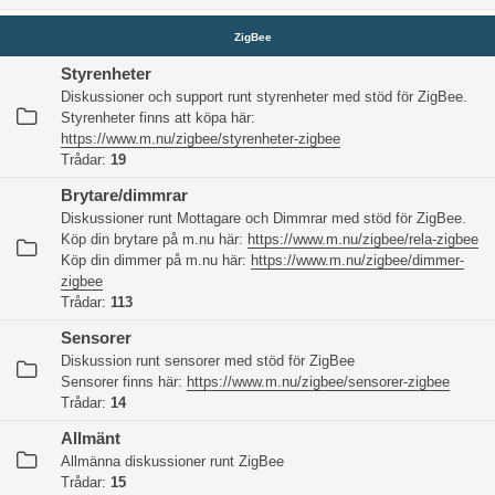
ZigBee
Styrenheter
Diskussioner och support runt styrenheter med stöd för ZigBee.
Styrenheter finns att köpa här:
https://www.m.nu/zigbee/styrenheter-zigbee
Trådar:
19
Brytare/dimmrar
Diskussioner runt Mottagare och Dimmrar med stöd för ZigBee.
Köp din brytare på m.nu här:
https://www.m.nu/zigbee/rela-zigbee
Köp din dimmer på m.nu här:
https://www.m.nu/zigbee/dimmer-
zigbee
Trådar:
113
Sensorer
Diskussion runt sensorer med stöd för ZigBee
Sensorer finns här:
https://www.m.nu/zigbee/sensorer-zigbee
Trådar:
14
Allmänt
Allmänna diskussioner runt ZigBee
Trådar:
15