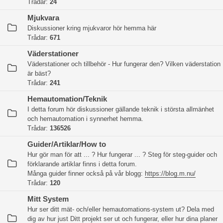
Trådar:
24
Mjukvara
Diskussioner kring mjukvaror hör hemma här
Trådar:
671
Väderstationer
Väderstationer och tillbehör - Hur fungerar den? Vilken väderstation
är bäst?
Trådar:
241
Hemautomation/Teknik
I detta forum hör diskussioner gällande teknik i största allmänhet
och hemautomation i synnerhet hemma.
Trådar:
136526
Guider/Artiklar/How to
Hur gör man för att ... ? Hur fungerar ... ? Steg för steg-guider och
förklarande artiklar finns i detta forum.
Många guider finner också på vår blogg:
https://blog.m.nu/
Trådar:
120
Mitt System
Hur ser ditt mät- och/eller hemautomations-system ut? Dela med
dig av hur just Ditt projekt ser ut och fungerar, eller hur dina planer