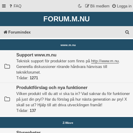
FAQ
Bli medlem
Logga in
FORUM.M.NU
S
Forumindex
ö
www.m.nu
k
Support www.m.nu
Teknisk support för produkter som finns på
http://www.m.nu
.
Generella diskussioner rörande hårdvara hänvisas till
teknikforumet.
Trådar:
1271
Produktförslag och nya funktioner
Vilken produkt vill du att vi ska ta in? Vad saknar du för funktioner
på just din pryl? Har du förslag på hur nästa generation av pryl X
skall se ut? Hjälp till att driva utvecklingen framåt!
Trådar:
137
Z-Wave
Styrenheter