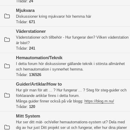
Trådar:
24
Mjukvara
Diskussioner kring mjukvaror hör hemma här
Trådar:
671
Väderstationer
Väderstationer och tillbehör - Hur fungerar den? Vilken väderstation
är bäst?
Trådar:
241
Hemautomation/Teknik
I detta forum hör diskussioner gällande teknik i största allmänhet
och hemautomation i synnerhet hemma.
Trådar:
136526
Guider/Artiklar/How to
Hur gör man för att ... ? Hur fungerar ... ? Steg för steg-guider och
förklarande artiklar finns i detta forum.
Många guider finner också på vår blogg:
https://blog.m.nu/
Trådar:
120
Mitt System
Hur ser ditt mät- och/eller hemautomations-system ut? Dela med
dig av hur just Ditt projekt ser ut och fungerar, eller hur dina planer