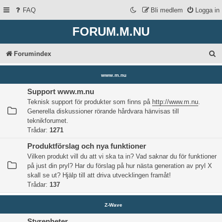
FAQ
Bli medlem
Logga in
FORUM.M.NU
S
Forumindex
ö
www.m.nu
k
Support www.m.nu
Teknisk support för produkter som finns på
http://www.m.nu
.
Generella diskussioner rörande hårdvara hänvisas till
teknikforumet.
Trådar:
1271
Produktförslag och nya funktioner
Vilken produkt vill du att vi ska ta in? Vad saknar du för funktioner
på just din pryl? Har du förslag på hur nästa generation av pryl X
skall se ut? Hjälp till att driva utvecklingen framåt!
Trådar:
137
Z-Wave
Styrenheter