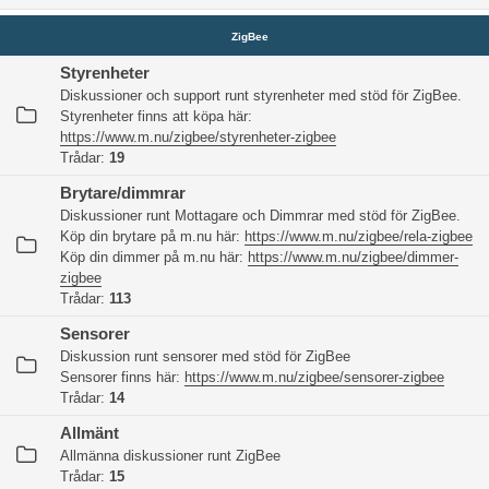
ZigBee
Styrenheter
Diskussioner och support runt styrenheter med stöd för ZigBee.
Styrenheter finns att köpa här:
https://www.m.nu/zigbee/styrenheter-zigbee
Trådar:
19
Brytare/dimmrar
Diskussioner runt Mottagare och Dimmrar med stöd för ZigBee.
Köp din brytare på m.nu här:
https://www.m.nu/zigbee/rela-zigbee
Köp din dimmer på m.nu här:
https://www.m.nu/zigbee/dimmer-
zigbee
Trådar:
113
Sensorer
Diskussion runt sensorer med stöd för ZigBee
Sensorer finns här:
https://www.m.nu/zigbee/sensorer-zigbee
Trådar:
14
Allmänt
Allmänna diskussioner runt ZigBee
Trådar:
15