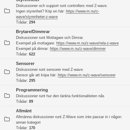
Diskussioner och support runt controllers med Z-wave.
Ingen styrenhet? Köp en här:
https://www.m.nu/z-
wave/styrenheter-z-wave
Trådar:
294
Brytare/Dimmrar
Diskussioner runt Mottagare och Dimrar.
Exempel på mottagare:
https://www.m.nu/z-wave/rela-z-wave
Exempel på dimrar:
https://www.m.nu/z-wave/dimmer
Trådar:
622
Sensorer
Diskussioner runt sensorer med Z-wave.
Sensor går att köpa här:
https://www.m.nu/z-wave/sensorer
Trådar:
295
Programmering
Diskussioner runt hur den tänkta funktionaliteten nås
Trådar:
89
Allmänt
Allmänna diskussioner runt Z-Wave som inte passar in i någon
annan kategori
Trådar:
170