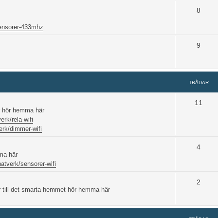
8
ensorer-433mhz
9
TRÅDAR
11
ar hör hemma här
erk/rela-wifi
erk/dimmer-wifi
4
ma här
natverk/sensorer-wifi
2
r till det smarta hemmet hör hemma här