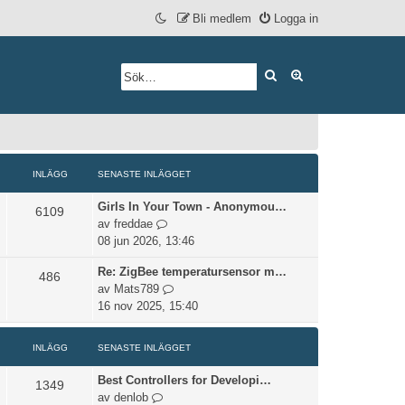
Bli medlem
Logga in
Sök
Avancerad söknin
INLÄGG
SENASTE INLÄGGET
Girls In Your Town - Anonymou…
6109
G
av
freddae
å
08 jun 2026, 13:46
t
Re: ZigBee temperatursensor m…
i
486
G
av
Mats789
l
å
16 nov 2025, 15:40
l
t
d
i
e
INLÄGG
SENASTE INLÄGGET
l
t
l
s
Best Controllers for Developi…
1349
d
e
G
av
denlob