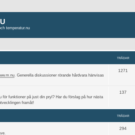
NU
och temperatur.nu
TRÅDAR
1271
www.m.nu
. Generella diskussioner rörande hårdvara hänvisas
137
u för funktioner på just din pryl? Har du förslag på hur nästa
 utvecklingen framåt!
TRÅDAR
294
ave.