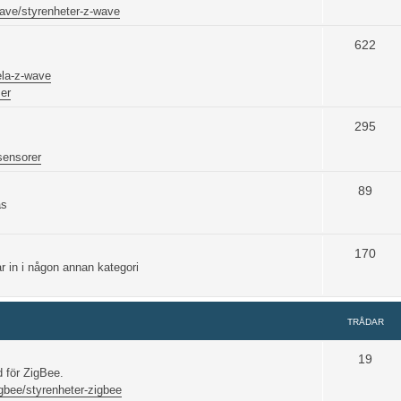
ave/styrenheter-z-wave
622
ela-z-wave
er
295
sensorer
89
ås
170
 in i någon annan kategori
TRÅDAR
19
 för ZigBee.
gbee/styrenheter-zigbee