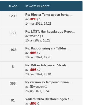
n
d
g
e
t
i
l
e
e
n
INLÄGG
SENASTE INLÄGGET
e
l
ä
t
t
a
i
l
g
s
Re: Hipster Temp appen borta …
s
1209
n
d
g
e
G
av
elf98
t
l
e
e
n
å
14 maj 2021, 14:21
e
ä
t
t
a
t
i
g
s
Re: LÖST: Hur koppla upp Repo…
s
i
1771
n
g
e
G
av
whome
t
l
l
e
n
å
10 jan 2025, 16:29
e
l
ä
t
a
t
i
d
g
Re: Rapportering via Telldus …
s
i
1963
n
e
g
G
av
elf98
t
l
l
t
e
å
10 dec 2024, 19:45
e
l
ä
s
t
t
i
d
g
e
Re: Vilken tidszon är "dateti…
i
8
n
e
g
n
G
av
elf98
l
l
t
e
a
å
28 nov 2024, 12:04
l
ä
s
t
s
t
d
g
e
t
Ny version av temperatur.nu-a…
i
356
e
g
n
e
G
av
JEwenson
l
t
e
a
i
å
26 jun 2021, 12:46
l
s
t
s
n
t
d
e
t
Väderbitarna Riksföreningen f…
l
i
81
e
n
e
G
av
elf98
ä
l