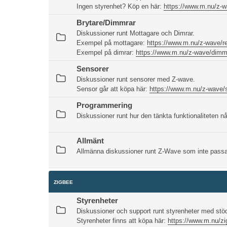
Ingen styrenhet? Köp en här:
https://www.m.nu/z-w
Brytare/Dimmrar
Diskussioner runt Mottagare och Dimrar.
Exempel på mottagare:
https://www.m.nu/z-wave/r
Exempel på dimrar:
https://www.m.nu/z-wave/dimm
Sensorer
Diskussioner runt sensorer med Z-wave.
Sensor går att köpa här:
https://www.m.nu/z-wave/
Programmering
Diskussioner runt hur den tänkta funktionaliteten n
Allmänt
Allmänna diskussioner runt Z-Wave som inte passar
ZIGBEE
Styrenheter
Diskussioner och support runt styrenheter med stöd
Styrenheter finns att köpa här:
https://www.m.nu/zi