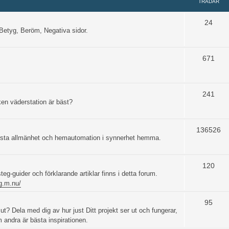
TRÅDAR
24
etyg, Beröm, Negativa sidor.
671
241
ken väderstation är bäst?
136526
största allmänhet och hemautomation i synnerhet hemma.
120
steg-guider och förklarande artiklar finns i detta forum.
og.m.nu/
95
t? Dela med dig av hur just Ditt projekt ser ut och fungerar,
om andra är bästa inspirationen.