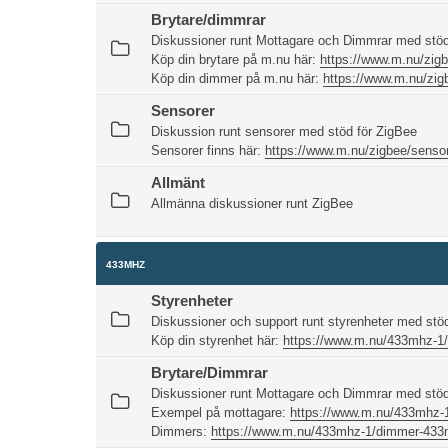
Brytare/dimmrar
Diskussioner runt Mottagare och Dimmrar med stöd
Köp din brytare på m.nu här:
https://www.m.nu/zigb
Köp din dimmer på m.nu här:
https://www.m.nu/zig
Sensorer
Diskussion runt sensorer med stöd för ZigBee
Sensorer finns här:
https://www.m.nu/zigbee/senso
Allmänt
Allmänna diskussioner runt ZigBee
433MHZ
Styrenheter
Diskussioner och support runt styrenheter med st
Köp din styrenhet här:
https://www.m.nu/433mhz-1
Brytare/Dimmrar
Diskussioner runt Mottagare och Dimmrar med stö
Exempel på mottagare:
https://www.m.nu/433mhz-
Dimmers:
https://www.m.nu/433mhz-1/dimmer-43