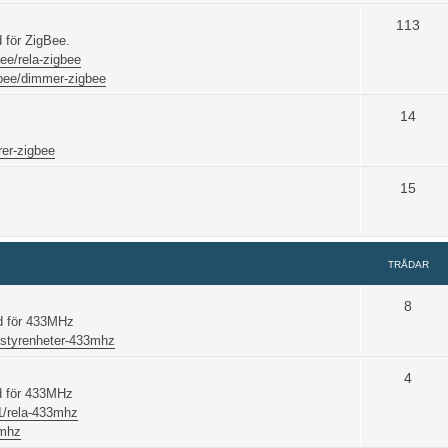
113
 för ZigBee.
ee/rela-zigbee
bee/dimmer-zigbee
14
rer-zigbee
15
TRÅDAR
8
öd för 433MHz
/styrenheter-433mhz
4
d för 433MHz
1/rela-433mhz
3mhz