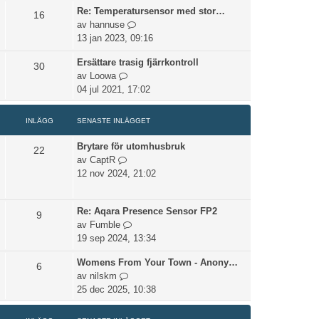
n
e
e
Re: Temperatursensor med stor…
l
t
16
l
t
t
G
av
hannuse
l
e
ä
s
å
13 jan 2023, 09:16
d
i
g
e
t
e
n
g
n
Ersättare trasig fjärrkontroll
i
30
t
l
e
a
G
av
Loowa
l
s
ä
t
s
å
04 jul 2021, 17:02
l
e
g
t
t
d
n
g
e
i
e
a
e
INLÄGG
SENASTE INLÄGGET
i
l
t
s
t
n
l
s
Brytare för utomhusbruk
t
22
l
d
G
e
av
CaptR
e
ä
e
å
n
12 nov 2024, 21:02
i
g
t
t
a
n
g
s
i
s
l
e
e
Re: Aqara Presence Sensor FP2
l
t
9
ä
t
n
G
av
Fumble
l
e
g
a
å
19 sep 2024, 13:34
d
i
g
s
t
e
n
e
Womens From Your Town - Anony…
t
i
6
t
l
t
G
av
nilskm
e
l
s
ä
å
25 dec 2025, 10:38
i
l
e
g
t
n
d
n
g
i
l
e