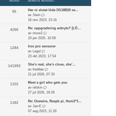
a
e
INLÄGG
SENASTE INLÄGGET
l
ä
t
s
t
l
g
s
Har ni slutat löda DS18B20 se…
t
95
d
G
g
e
av
Stein
e
e
å
e
n
16 nov 2023, 23:16
i
t
t
t
a
n
Re: uppgradering avbryts? [LÖ…
s
4266
i
s
l
G
av
nisse2
e
l
t
ä
å
10 jan 2025, 16:59
n
l
e
g
t
a
d
i
g
Irox pro sensorer
1284
i
s
e
n
e
G
av
Legul
l
t
t
l
t
å
23 okt 2023, 17:54
l
e
s
ä
t
d
i
e
g
She's real, she's close, she'…
141993
i
e
n
n
g
G
av
freddae
l
t
l
a
e
å
21 jul 2026, 07:33
l
s
ä
s
t
t
d
e
Meet a girl who gets you
g
t
1102
i
e
n
G
av
nilskm
g
e
l
t
a
å
27 jul 2026, 18:26
e
i
l
s
s
t
t
n
d
e
Re: Onewire, Raspb pi, Hum2*3…
t
i
1182
l
e
n
G
av
Jan-E
e
l
ä
t
a
å
07 aug 2023, 11:29
i
l
g
s
s
t