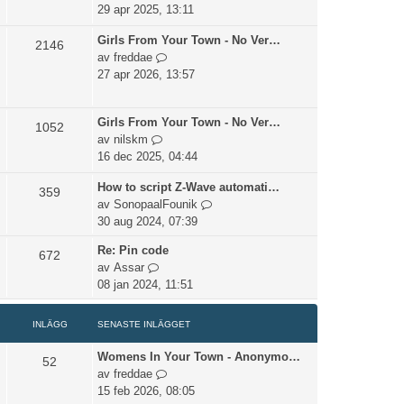
e
n
å
29 apr 2025, 13:11
t
a
t
s
Girls From Your Town - No Ver…
s
i
2146
e
G
av
freddae
t
l
n
å
27 apr 2026, 13:57
e
l
a
t
i
d
s
i
n
e
Girls From Your Town - No Ver…
t
l
1052
l
t
G
av
nilskm
e
l
ä
s
å
16 dec 2025, 04:44
i
d
g
e
t
n
e
g
n
How to script Z-Wave automati…
i
359
l
t
e
a
G
av
SonopaalFounik
l
ä
s
t
s
å
30 aug 2024, 07:39
l
g
e
t
t
d
g
n
e
Re: Pin code
672
i
e
e
a
i
G
av
Assar
l
t
t
s
n
å
08 jan 2024, 11:51
l
s
t
l
t
d
e
e
ä
i
e
INLÄGG
SENASTE INLÄGGET
n
i
g
l
t
a
n
g
l
Womens In Your Town - Anonymo…
s
52
s
l
e
d
G
av
freddae
e
t
ä
t
e
å
15 feb 2026, 08:05
n
e
g
t