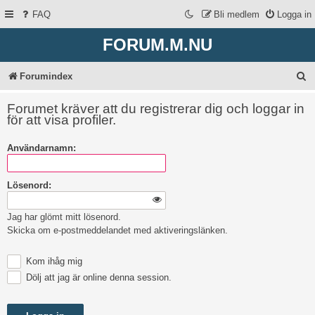
FAQ
Bli medlem
Logga in
FORUM.M.NU
S
Forumindex
ö
Forumet kräver att du registrerar dig och loggar in
k
för att visa profiler.
Användarnamn:
Lösenord:
Jag har glömt mitt lösenord.
Skicka om e-postmeddelandet med aktiveringslänken.
Kom ihåg mig
Dölj att jag är online denna session.