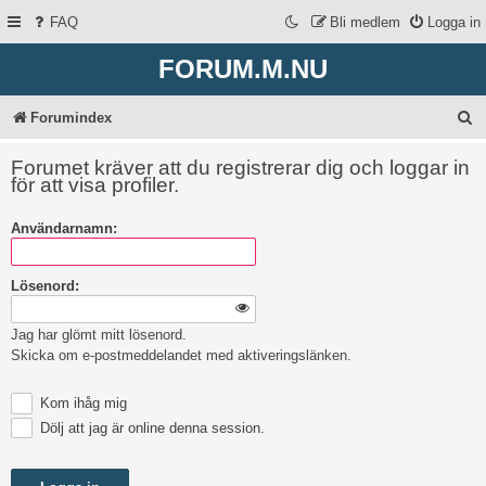
FAQ
Bli medlem
Logga in
FORUM.M.NU
S
Forumindex
ö
Forumet kräver att du registrerar dig och loggar in
k
för att visa profiler.
Användarnamn:
Lösenord:
Jag har glömt mitt lösenord.
Skicka om e-postmeddelandet med aktiveringslänken.
Kom ihåg mig
Dölj att jag är online denna session.