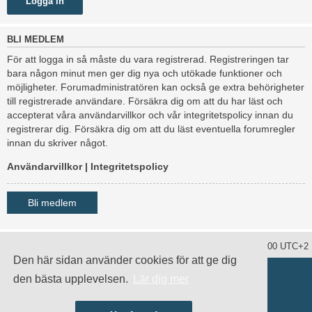
BLI MEDLEM
För att logga in så måste du vara registrerad. Registreringen tar
bara någon minut men ger dig nya och utökade funktioner och
möjligheter. Forumadministratören kan också ge extra behörigheter
till registrerade användare. Försäkra dig om att du har läst och
accepterat våra användarvillkor och vår integritetspolicy innan du
registrerar dig. Försäkra dig om att du läst eventuella forumregler
innan du skriver något.
Användarvillkor
|
Integritetspolicy
Bli medlem
Ta bort alla kakor
Alla tidsangivelser är UTC+02:00 UTC+2
Den här sidan använder cookies för att ge dig
Drivs av
phpBB
® Forum Software © phpBB Limited
den bästa upplevelsen.
Lär dig mer
Swedish translation by
phpBB Sweden
© 2006-2020
damaïo ©
Mazeltof
|
cabot
Integritetspolicy
|
Användarvillkor