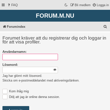
FAQ
Bli medlem
Logga in
FORUM.M.NU
S
Forumindex
ö
Forumet kräver att du registrerar dig och loggar in
k
för att visa profiler.
Användarnamn:
Lösenord:
Jag har glömt mitt lösenord.
Skicka om e-postmeddelandet med aktiveringslänken.
Kom ihåg mig
Dölj att jag är online denna session.