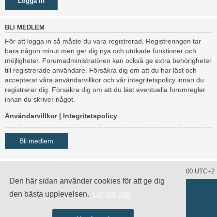
BLI MEDLEM
För att logga in så måste du vara registrerad. Registreringen tar
bara någon minut men ger dig nya och utökade funktioner och
möjligheter. Forumadministratören kan också ge extra behörigheter
till registrerade användare. Försäkra dig om att du har läst och
accepterat våra användarvillkor och vår integritetspolicy innan du
registrerar dig. Försäkra dig om att du läst eventuella forumregler
innan du skriver något.
Användarvillkor
|
Integritetspolicy
Bli medlem
Ta bort alla kakor
Alla tidsangivelser är UTC+02:00 UTC+2
Den här sidan använder cookies för att ge dig
Drivs av
phpBB
® Forum Software © phpBB Limited
den bästa upplevelsen.
Lär dig mer
Swedish translation by
phpBB Sweden
© 2006-2020
damaïo ©
Mazeltof
|
cabot
Integritetspolicy
|
Användarvillkor