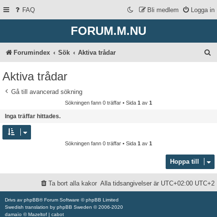
FAQ
Bli medlem
Logga in
FORUM.M.NU
S
Forumindex
Sök
Aktiva trådar
ö
Aktiva trådar
k
Gå till avancerad sökning
Sökningen fann 0 träffar • Sida
1
av
1
Inga träffar hittades.
Sökningen fann 0 träffar • Sida
1
av
1
Hoppa till
Ta bort alla kakor
Alla tidsangivelser är UTC+02:00 UTC+2
Drivs av
phpBB
® Forum Software © phpBB Limited
Swedish translation by
phpBB Sweden
© 2006-2020
damaïo ©
Mazeltof
|
cabot