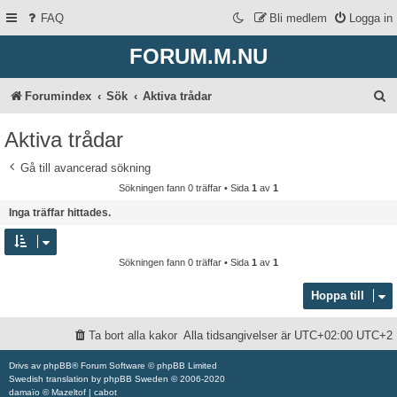
FAQ
Bli medlem
Logga in
FORUM.M.NU
S
Forumindex
Sök
Aktiva trådar
ö
Aktiva trådar
k
Gå till avancerad sökning
Sökningen fann 0 träffar • Sida
1
av
1
Inga träffar hittades.
Sökningen fann 0 träffar • Sida
1
av
1
Hoppa till
Ta bort alla kakor
Alla tidsangivelser är UTC+02:00 UTC+2
Drivs av
phpBB
® Forum Software © phpBB Limited
Swedish translation by
phpBB Sweden
© 2006-2020
damaïo ©
Mazeltof
|
cabot