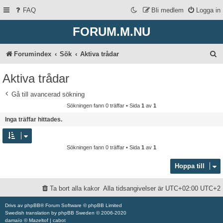
FAQ
Bli medlem
Logga in
FORUM.M.NU
S
Forumindex
Sök
Aktiva trådar
ö
Aktiva trådar
k
Gå till avancerad sökning
Sökningen fann 0 träffar • Sida
1
av
1
Inga träffar hittades.
Sökningen fann 0 träffar • Sida
1
av
1
Hoppa till
Ta bort alla kakor
Alla tidsangivelser är UTC+02:00 UTC+2
Drivs av
phpBB
® Forum Software © phpBB Limited
Swedish translation by
phpBB Sweden
© 2006-2020
damaïo ©
Mazeltof
|
cabot