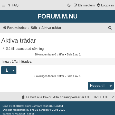
FAQ
Bli medlem
Logga in
FORUM.M.NU
S
Forumindex
Sök
Aktiva trådar
ö
Aktiva trådar
k
Gå till avancerad sökning
Sökningen fann 0 träffar • Sida
1
av
1
Inga träffar hittades.
Sökningen fann 0 träffar • Sida
1
av
1
Hoppa till
Ta bort alla kakor
Alla tidsangivelser är UTC+02:00 UTC+2
Drivs av
phpBB
® Forum Software © phpBB Limited
Swedish translation by
phpBB Sweden
© 2006-2020
damaïo ©
Mazeltof
|
cabot