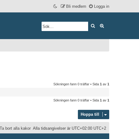
Bli medlem
Logga in
Sök
Avancerad söknin
Sökningen fann 0 träffar • Sida
1
av
1
Sökningen fann 0 träffar • Sida
1
av
1
Hoppa till
Ta bort alla kakor
Alla tidsangivelser är UTC+02:00 UTC+2