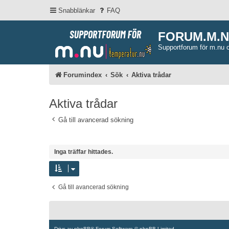
Snabblänkar
FAQ
FORUM.M.
Supportforum för m.nu 
Forumindex
Sök
Aktiva trådar
Aktiva trådar
Gå till avancerad sökning
Inga träffar hittades.
Gå till avancerad sökning
Drivs av
phpBB
® Forum Software © phpBB Limited