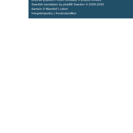
Swedish translation by
phpBB Sweden
© 2006-2020
damaïo ©
Mazeltof
|
cabot
Integritetspolicy
|
Användarvillkor