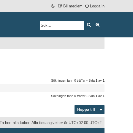
Bli medlem
Logga in
Sök
Avancerad söknin
Sökningen fann 0 träffar • Sida
1
av
1
Sökningen fann 0 träffar • Sida
1
av
1
Hoppa till
Ta bort alla kakor
Alla tidsangivelser är UTC+02:00 UTC+2