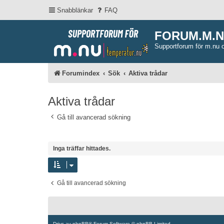
Snabblänkar
FAQ
FORUM.M.
Supportforum för m.nu 
Forumindex
Sök
Aktiva trådar
Aktiva trådar
Gå till avancerad sökning
Inga träffar hittades.
Gå till avancerad sökning
Drivs av
phpBB
® Forum Software © phpBB Limited