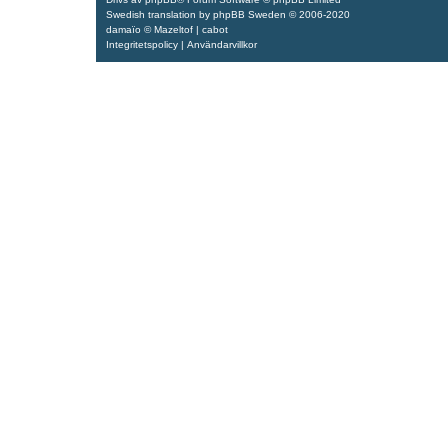
Swedish translation by
phpBB Sweden
© 2006-2020
damaïo ©
Mazeltof
|
cabot
Integritetspolicy
|
Användarvillkor