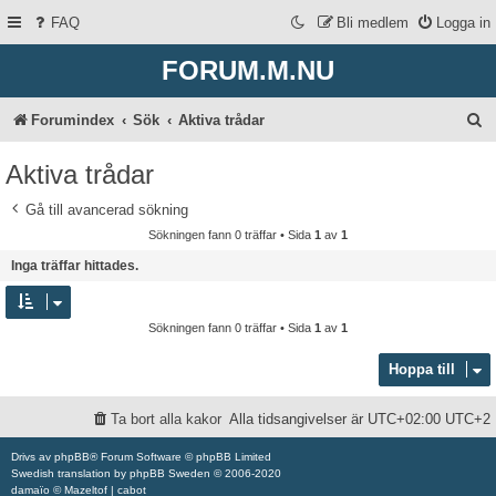
FAQ
Bli medlem
Logga in
FORUM.M.NU
S
Forumindex
Sök
Aktiva trådar
ö
Aktiva trådar
k
Gå till avancerad sökning
Sökningen fann 0 träffar • Sida
1
av
1
Inga träffar hittades.
Sökningen fann 0 träffar • Sida
1
av
1
Hoppa till
Ta bort alla kakor
Alla tidsangivelser är UTC+02:00 UTC+2
Drivs av
phpBB
® Forum Software © phpBB Limited
Swedish translation by
phpBB Sweden
© 2006-2020
damaïo ©
Mazeltof
|
cabot