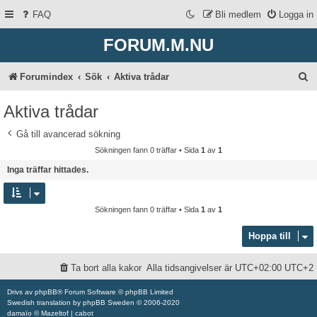
FAQ
Bli medlem
Logga in
FORUM.M.NU
S
Forumindex
Sök
Aktiva trådar
ö
Aktiva trådar
k
Gå till avancerad sökning
Sökningen fann 0 träffar • Sida
1
av
1
Inga träffar hittades.
Sökningen fann 0 träffar • Sida
1
av
1
Hoppa till
Ta bort alla kakor
Alla tidsangivelser är UTC+02:00 UTC+2
Drivs av
phpBB
® Forum Software © phpBB Limited
Swedish translation by
phpBB Sweden
© 2006-2020
damaïo ©
Mazeltof
|
cabot