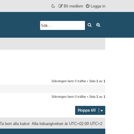
Bli medlem
Logga in
Sök
Avancerad söknin
Sökningen fann 0 träffar • Sida
1
av
1
Sökningen fann 0 träffar • Sida
1
av
1
Hoppa till
Ta bort alla kakor
Alla tidsangivelser är UTC+02:00 UTC+2