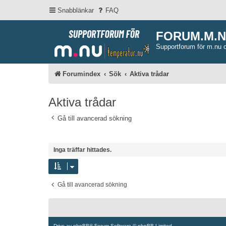
Snabblänkar
FAQ
FORUM.M.
Supportforum för m.nu 
Forumindex
Sök
Aktiva trådar
Aktiva trådar
Gå till avancerad sökning
Inga träffar hittades.
Gå till avancerad sökning
Drivs av
phpBB
® Forum Software © phpBB Limited