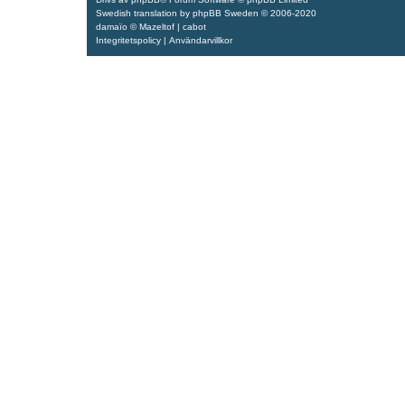
Swedish translation by
phpBB Sweden
© 2006-2020
damaïo ©
Mazeltof
|
cabot
Integritetspolicy
|
Användarvillkor