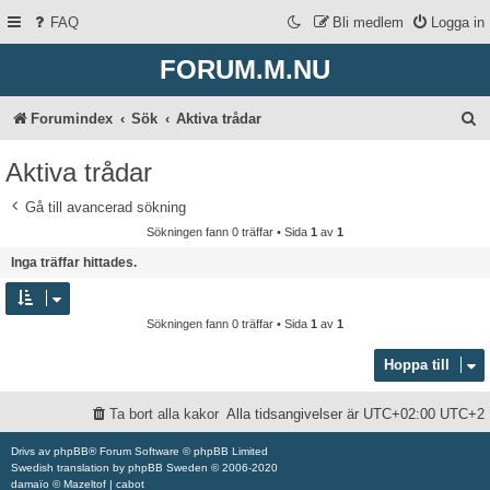
FAQ
Bli medlem
Logga in
FORUM.M.NU
S
Forumindex
Sök
Aktiva trådar
ö
Aktiva trådar
k
Gå till avancerad sökning
Sökningen fann 0 träffar • Sida
1
av
1
Inga träffar hittades.
Sökningen fann 0 träffar • Sida
1
av
1
Hoppa till
Ta bort alla kakor
Alla tidsangivelser är UTC+02:00 UTC+2
Drivs av
phpBB
® Forum Software © phpBB Limited
Swedish translation by
phpBB Sweden
© 2006-2020
damaïo ©
Mazeltof
|
cabot