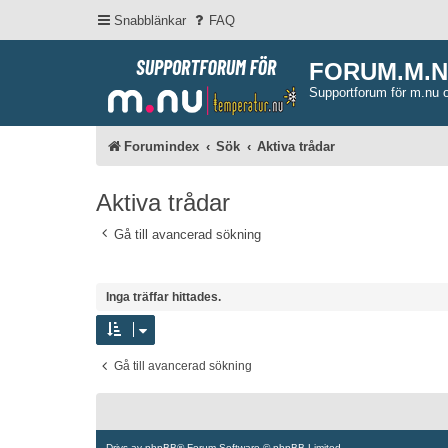
Snabblänkar
FAQ
FORUM.M.
Supportforum för m.nu 
Forumindex
Sök
Aktiva trådar
Aktiva trådar
Gå till avancerad sökning
Inga träffar hittades.
Gå till avancerad sökning
Drivs av
phpBB
® Forum Software © phpBB Limited