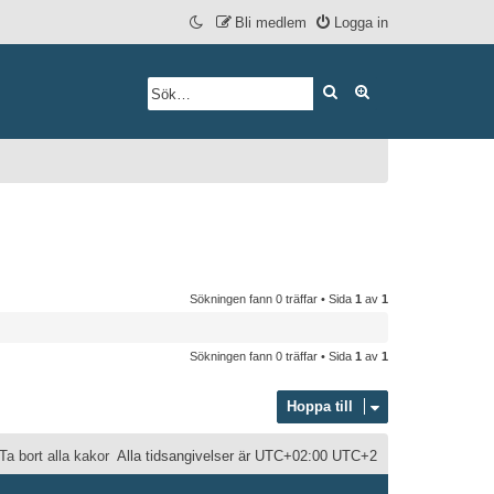
Bli medlem
Logga in
Sök
Avancerad söknin
Sökningen fann 0 träffar • Sida
1
av
1
Sökningen fann 0 träffar • Sida
1
av
1
Hoppa till
Ta bort alla kakor
Alla tidsangivelser är UTC+02:00 UTC+2