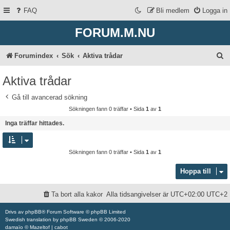
FAQ
Bli medlem
Logga in
FORUM.M.NU
S
Forumindex
Sök
Aktiva trådar
ö
Aktiva trådar
k
Gå till avancerad sökning
Sökningen fann 0 träffar • Sida
1
av
1
Inga träffar hittades.
Sökningen fann 0 träffar • Sida
1
av
1
Hoppa till
Ta bort alla kakor
Alla tidsangivelser är UTC+02:00 UTC+2
Drivs av
phpBB
® Forum Software © phpBB Limited
Swedish translation by
phpBB Sweden
© 2006-2020
damaïo ©
Mazeltof
|
cabot