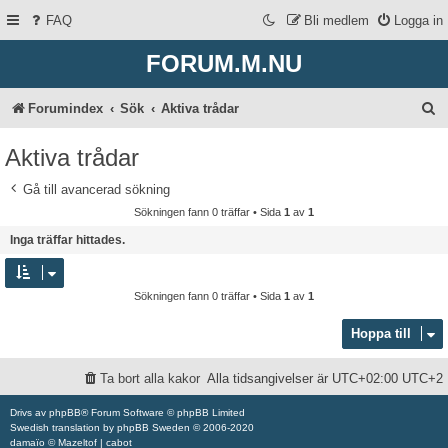
FAQ
Bli medlem
Logga in
FORUM.M.NU
S
Forumindex
Sök
Aktiva trådar
ö
Aktiva trådar
k
Gå till avancerad sökning
Sökningen fann 0 träffar • Sida
1
av
1
Inga träffar hittades.
Sökningen fann 0 träffar • Sida
1
av
1
Hoppa till
Ta bort alla kakor
Alla tidsangivelser är UTC+02:00 UTC+2
Drivs av
phpBB
® Forum Software © phpBB Limited
Swedish translation by
phpBB Sweden
© 2006-2020
damaïo ©
Mazeltof
|
cabot