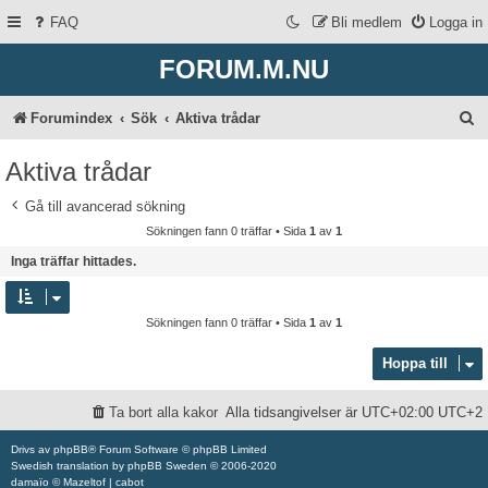
FAQ
Bli medlem
Logga in
FORUM.M.NU
S
Forumindex
Sök
Aktiva trådar
ö
Aktiva trådar
k
Gå till avancerad sökning
Sökningen fann 0 träffar • Sida
1
av
1
Inga träffar hittades.
Sökningen fann 0 träffar • Sida
1
av
1
Hoppa till
Ta bort alla kakor
Alla tidsangivelser är UTC+02:00 UTC+2
Drivs av
phpBB
® Forum Software © phpBB Limited
Swedish translation by
phpBB Sweden
© 2006-2020
damaïo ©
Mazeltof
|
cabot