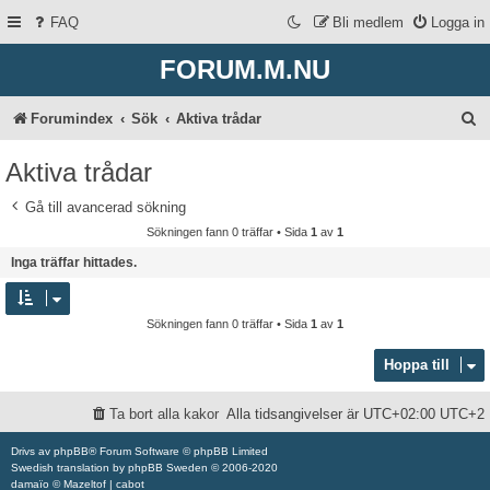
FAQ
Bli medlem
Logga in
FORUM.M.NU
S
Forumindex
Sök
Aktiva trådar
ö
Aktiva trådar
k
Gå till avancerad sökning
Sökningen fann 0 träffar • Sida
1
av
1
Inga träffar hittades.
Sökningen fann 0 träffar • Sida
1
av
1
Hoppa till
Ta bort alla kakor
Alla tidsangivelser är UTC+02:00 UTC+2
Drivs av
phpBB
® Forum Software © phpBB Limited
Swedish translation by
phpBB Sweden
© 2006-2020
damaïo ©
Mazeltof
|
cabot