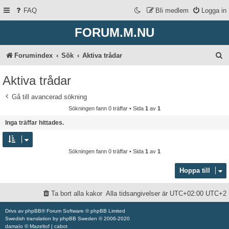
FAQ
Bli medlem
Logga in
FORUM.M.NU
S
Forumindex
Sök
Aktiva trådar
ö
Aktiva trådar
k
Gå till avancerad sökning
Sökningen fann 0 träffar • Sida
1
av
1
Inga träffar hittades.
Sökningen fann 0 träffar • Sida
1
av
1
Hoppa till
Ta bort alla kakor
Alla tidsangivelser är UTC+02:00 UTC+2
Drivs av
phpBB
® Forum Software © phpBB Limited
Swedish translation by
phpBB Sweden
© 2006-2020
damaïo ©
Mazeltof
|
cabot