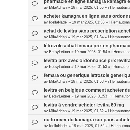
pharmacie en ligne kamagra kamagra 
av
MilaAdrian
»
19 mar 2025, 01:55
» i
Hemautomat
acheter kamagra en ligne sans ordonna
av
IdellaNadel
»
19 mar 2025, 01:55
» i
Hemautoma
achat de levitra sans prescription achet
av
MilaAdrian
»
19 mar 2025, 01:54
» i
Hemautomat
létrozole achat femara prix en pharmac
av
BetsyLeitner
»
19 mar 2025, 01:54
» i
Hemautom
levitra prix avec ordonnance prix levitra
av
BetsyLeitner
»
19 mar 2025, 01:53
» i
Hemautom
femara ou generique letrozole generiq
av
MilaAdrian
»
19 mar 2025, 01:53
» i
Hemautomat
levitra en belgique comment acheter du 
av
BetsyLeitner
»
19 mar 2025, 01:53
» i
Hemautom
levitra à vendre acheter levitra 60 mg
av
MilaAdrian
»
19 mar 2025, 01:52
» i
Hemautomat
ou trouver du kamagra sur paris acheter
av
IdellaNadel
»
19 mar 2025, 01:52
» i
Hemautoma