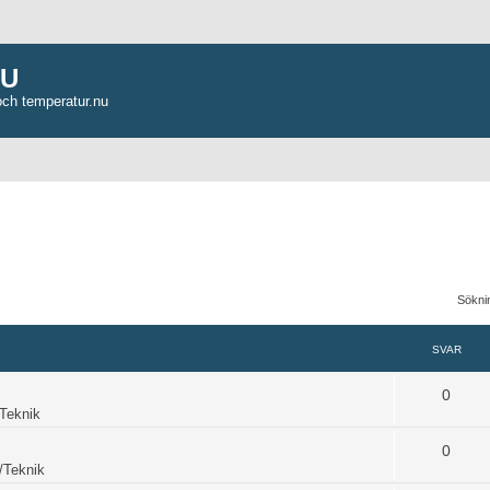
NU
och temperatur.nu
Söknin
SVAR
0
Teknik
0
/Teknik