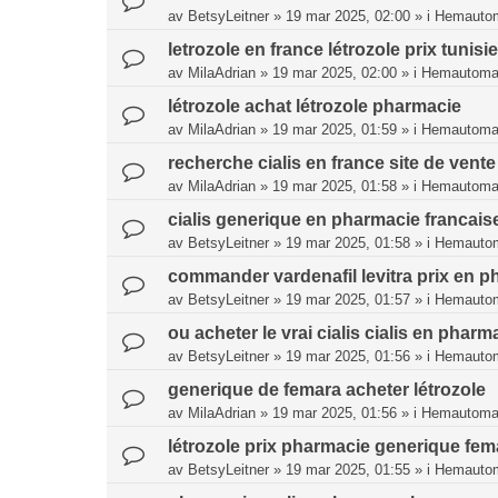
av
BetsyLeitner
»
19 mar 2025, 02:00
» i
Hemautom
letrozole en france létrozole prix tunisie
av
MilaAdrian
»
19 mar 2025, 02:00
» i
Hemautomat
létrozole achat létrozole pharmacie
av
MilaAdrian
»
19 mar 2025, 01:59
» i
Hemautomat
recherche cialis en france site de vente 
av
MilaAdrian
»
19 mar 2025, 01:58
» i
Hemautomat
cialis generique en pharmacie francaise 
av
BetsyLeitner
»
19 mar 2025, 01:58
» i
Hemautom
commander vardenafil levitra prix en
av
BetsyLeitner
»
19 mar 2025, 01:57
» i
Hemautom
ou acheter le vrai cialis cialis en pharm
av
BetsyLeitner
»
19 mar 2025, 01:56
» i
Hemautom
generique de femara acheter létrozole
av
MilaAdrian
»
19 mar 2025, 01:56
» i
Hemautomat
létrozole prix pharmacie generique fem
av
BetsyLeitner
»
19 mar 2025, 01:55
» i
Hemautom