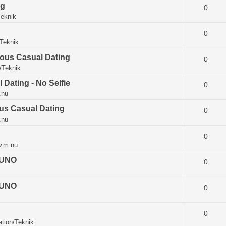
ng
0
eknik
0
Teknik
mous Casual Dating
0
/Teknik
Dating - No Selfie
0
.nu
ous Casual Dating
0
.nu
0
w.m.nu
Z-UNO
0
Z-UNO
0
0
tion/Teknik