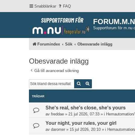
Snabblänkar
FAQ
FORUM.M.
Supportforum för m.nu 
Forumindex
Sök
Obesvarade inlägg
Obesvarade inlägg
Gå till avancerad sökning
Sök
Avancerad sökning
TRÅDAR
She's real, she's close, she's yours
av
freddae
»
21 jul 2026, 07:33
» i
Hemautomation/
Your night, your rules, your girl
av
daromer
»
15 jul 2026, 20:10
» i
Hemautomation