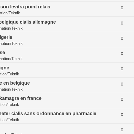
son levitra point relais
0
tion/Teknik
belgique cialis allemagne
0
ation/Teknik
lgerie
0
ation/Teknik
sse
0
ation/Teknik
ligne
0
ion/Teknik
bre en belgique
0
ation/Teknik
 kamagra en france
0
ion/Teknik
heter cialis sans ordonnance en pharmacie
0
ion/Teknik
0