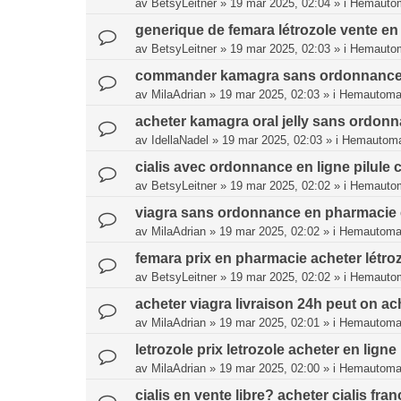
av
BetsyLeitner
»
19 mar 2025, 02:04
» i
Hemautom
generique de femara létrozole vente en 
av
BetsyLeitner
»
19 mar 2025, 02:03
» i
Hemautom
commander kamagra sans ordonnance e
av
MilaAdrian
»
19 mar 2025, 02:03
» i
Hemautomat
acheter kamagra oral jelly sans ordonn
av
IdellaNadel
»
19 mar 2025, 02:03
» i
Hemautoma
cialis avec ordonnance en ligne pilule ci
av
BetsyLeitner
»
19 mar 2025, 02:02
» i
Hemautom
viagra sans ordonnance en pharmacie e
av
MilaAdrian
»
19 mar 2025, 02:02
» i
Hemautomat
femara prix en pharmacie acheter létroz
av
BetsyLeitner
»
19 mar 2025, 02:02
» i
Hemautom
acheter viagra livraison 24h peut on 
av
MilaAdrian
»
19 mar 2025, 02:01
» i
Hemautomat
letrozole prix letrozole acheter en ligne
av
MilaAdrian
»
19 mar 2025, 02:00
» i
Hemautomat
cialis en vente libre? acheter cialis fran