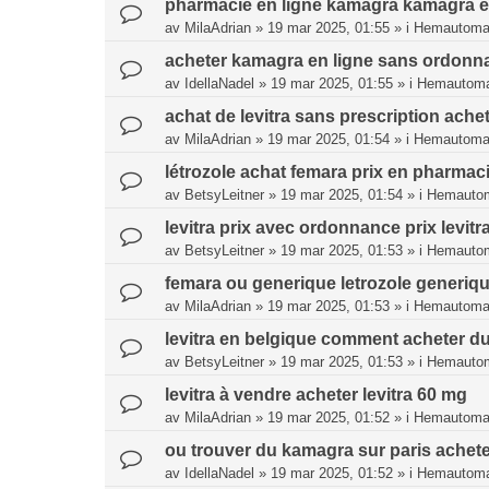
pharmacie en ligne kamagra kamagra 
av
MilaAdrian
»
19 mar 2025, 01:55
» i
Hemautomat
acheter kamagra en ligne sans ordonna
av
IdellaNadel
»
19 mar 2025, 01:55
» i
Hemautoma
achat de levitra sans prescription achet
av
MilaAdrian
»
19 mar 2025, 01:54
» i
Hemautomat
létrozole achat femara prix en pharmac
av
BetsyLeitner
»
19 mar 2025, 01:54
» i
Hemautom
levitra prix avec ordonnance prix levitra
av
BetsyLeitner
»
19 mar 2025, 01:53
» i
Hemautom
femara ou generique letrozole generiq
av
MilaAdrian
»
19 mar 2025, 01:53
» i
Hemautomat
levitra en belgique comment acheter du 
av
BetsyLeitner
»
19 mar 2025, 01:53
» i
Hemautom
levitra à vendre acheter levitra 60 mg
av
MilaAdrian
»
19 mar 2025, 01:52
» i
Hemautomat
ou trouver du kamagra sur paris acheter
av
IdellaNadel
»
19 mar 2025, 01:52
» i
Hemautoma