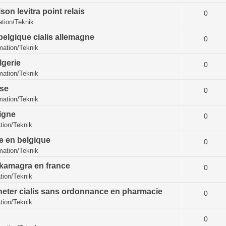
son levitra point relais
0
tion/Teknik
belgique cialis allemagne
0
ation/Teknik
lgerie
0
ation/Teknik
sse
0
ation/Teknik
ligne
0
ion/Teknik
bre en belgique
0
ation/Teknik
 kamagra en france
0
ion/Teknik
heter cialis sans ordonnance en pharmacie
0
ion/Teknik
0