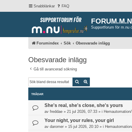
Snabblänkar
FAQ
FORUM.M.
Supportforum för m.nu 
Forumindex
Sök
Obesvarade inlägg
Obesvarade inlägg
Gå till avancerad sökning
Sök
Avancerad sökning
TRÅDAR
She's real, she's close, she's yours
av
freddae
»
21 jul 2026, 07:33
» i
Hemautomation/
Your night, your rules, your girl
av
daromer
»
15 jul 2026, 20:10
» i
Hemautomation