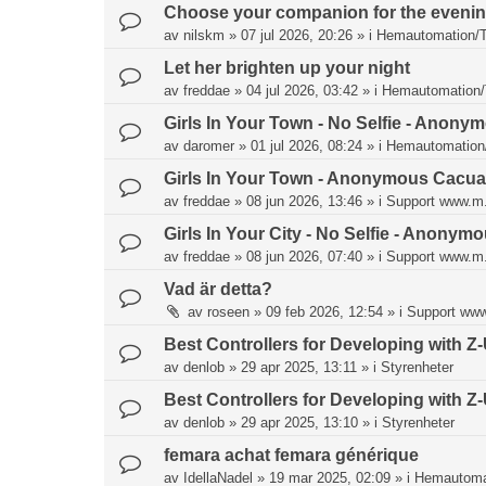
Choose your companion for the eveni
av
nilskm
»
07 jul 2026, 20:26
» i
Hemautomation/T
Let her brighten up your night
av
freddae
»
04 jul 2026, 03:42
» i
Hemautomation/
Girls In Your Town - No Selfie - Anony
av
daromer
»
01 jul 2026, 08:24
» i
Hemautomation
Girls In Your Town - Anonymous Cacual 
av
freddae
»
08 jun 2026, 13:46
» i
Support www.m
Girls In Your City - No Selfie - Anonym
av
freddae
»
08 jun 2026, 07:40
» i
Support www.m
Vad är detta?
av
roseen
»
09 feb 2026, 12:54
» i
Support ww
Best Controllers for Developing with 
av
denlob
»
29 apr 2025, 13:11
» i
Styrenheter
Best Controllers for Developing with 
av
denlob
»
29 apr 2025, 13:10
» i
Styrenheter
femara achat femara générique
av
IdellaNadel
»
19 mar 2025, 02:09
» i
Hemautoma