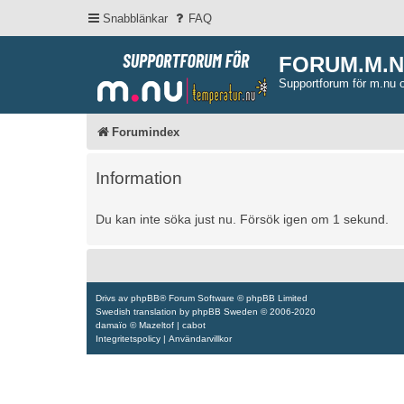
Snabblänkar
FAQ
FORUM.M.
Supportforum för m.nu 
Forumindex
Information
Du kan inte söka just nu. Försök igen om 1 sekund.
Drivs av
phpBB
® Forum Software © phpBB Limited
Swedish translation by
phpBB Sweden
© 2006-2020
damaïo ©
Mazeltof
|
cabot
Integritetspolicy
|
Användarvillkor