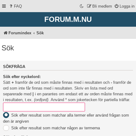
FAQ
Bli medlem
Logga in
FORUM.M.NU
Forumindex
Sök
Sök
SÖKFRÅGA
Sök efter nyckelord:
Sätt
+
framför de ord som måste finnas med i resultaten och
-
framför de
ord som inte får finnas med i resultaten. Skriv en lista med ord
separerade med
|
i en parantes om endast ett av orden måste finnas med
i resultaten, t.ex.
(ord|ord)
. Använd * som jokertecken för partiella träffar.
Sök efter resultat som matchar alla termer eller använd frågan som
den är angiven
Sök efter resultat som matchar någon av termerna