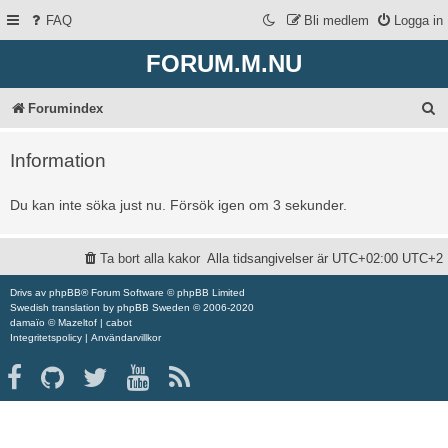
FAQ
Bli medlem
Logga in
FORUM.M.NU
S
Forumindex
ö
Information
k
Du kan inte söka just nu. Försök igen om 3 sekunder.
Ta bort alla kakor
Alla tidsangivelser är UTC+02:00 UTC+2
Drivs av
phpBB
® Forum Software © phpBB Limited
Swedish translation by
phpBB Sweden
© 2006-2020
damaïo ©
Mazeltof
|
cabot
Integritetspolicy
|
Användarvillkor