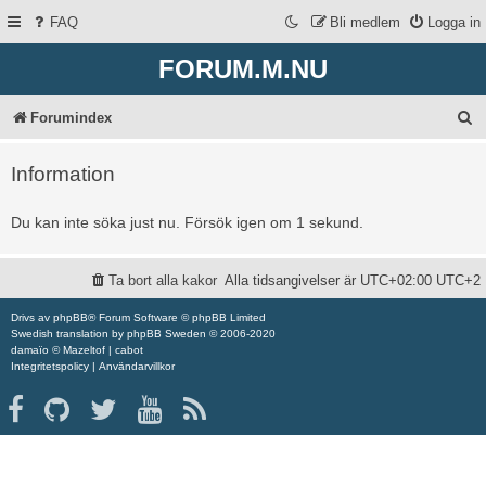
FAQ
Bli medlem
Logga in
FORUM.M.NU
S
Forumindex
ö
Information
k
Du kan inte söka just nu. Försök igen om 1 sekund.
Ta bort alla kakor
Alla tidsangivelser är UTC+02:00 UTC+2
Drivs av
phpBB
® Forum Software © phpBB Limited
Swedish translation by
phpBB Sweden
© 2006-2020
damaïo ©
Mazeltof
|
cabot
Integritetspolicy
|
Användarvillkor