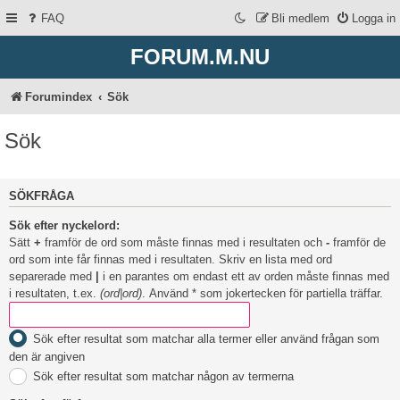
FAQ
Bli medlem
Logga in
FORUM.M.NU
Forumindex
Sök
Sök
SÖKFRÅGA
Sök efter nyckelord:
Sätt
+
framför de ord som måste finnas med i resultaten och
-
framför de
ord som inte får finnas med i resultaten. Skriv en lista med ord
separerade med
|
i en parantes om endast ett av orden måste finnas med
i resultaten, t.ex.
(ord|ord)
. Använd * som jokertecken för partiella träffar.
Sök efter resultat som matchar alla termer eller använd frågan som
den är angiven
Sök efter resultat som matchar någon av termerna